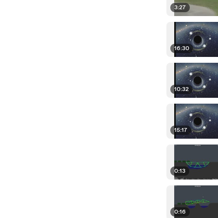
3:27
16:30
10:32
15:17
0:13
0:16