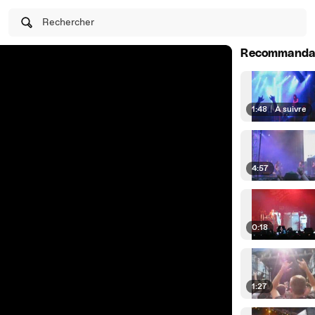
Rechercher
Recommanda
1:48
|
À suivre
4:57
0:18
1:27