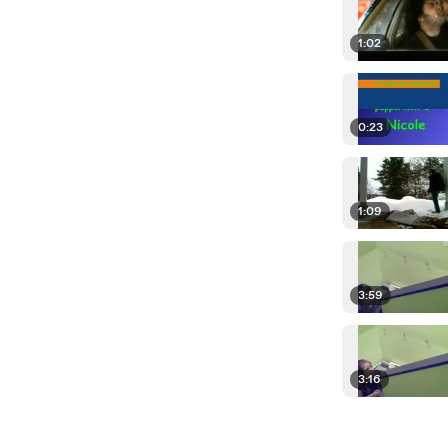
1:02
0:23
1:09
3:59
3:16