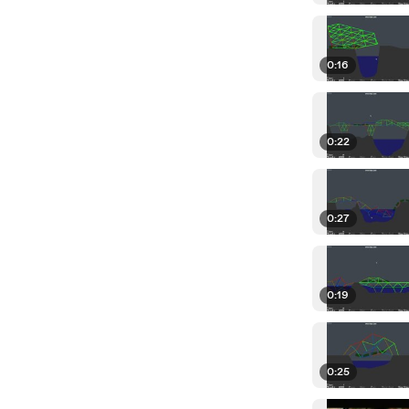
0:16
0:22
0:27
0:19
0:25