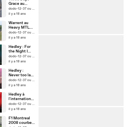
Grace au
Heavy MTL
dodo-12-37 ou Lego Mania
il y a 18 ans
Warrent au
Heavy MTL
de Montréal
dodo-12-37 ou Lego Mania
il y a 18 ans
Hedley : For
the Night I
Can't
dodo-12-37 ou Lego Mania
Remember
il y a 18 ans
LIVE
Hedley :
Never too late
LIVE
dodo-12-37 ou Lego Mania
il y a 18 ans
Hedley à
l'international
des
dodo-12-37 ou Lego Mania
mongolfière
il y a 18 ans
de St-Jean
F1 Montreal
2008 courbe