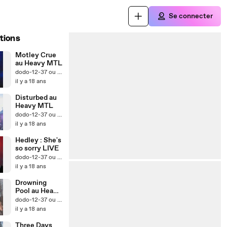
Se connecter
tions
Motley Crue
au Heavy MTL
dodo-12-37 ou Lego Mania
il y a 18 ans
Disturbed au
Heavy MTL
dodo-12-37 ou Lego Mania
il y a 18 ans
Hedley : She's
so sorry LIVE
dodo-12-37 ou Lego Mania
il y a 18 ans
Drowning
Pool au Heavy
MTL
dodo-12-37 ou Lego Mania
il y a 18 ans
Three Days