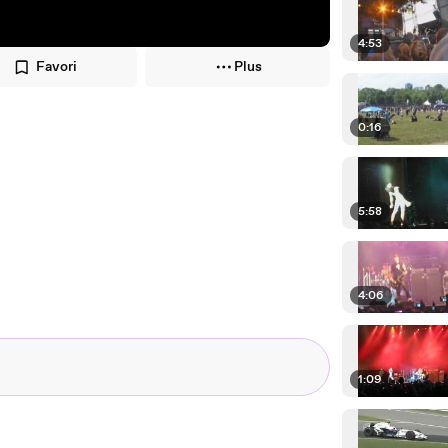
4:53
Favori
Plus
0:16
5:58
4:06
1:09