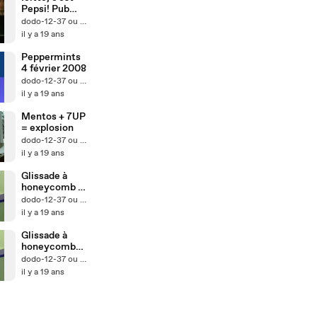
Pepsi! Pub
pour le
dodo-12-37 ou Lego Mania
Québec
il y a 19 ans
Peppermints
4 février 2008
dodo-12-37 ou Lego Mania
il y a 19 ans
Mentos + 7UP
= explosion
dodo-12-37 ou Lego Mania
il y a 19 ans
Glissade à
honeycomb 2
!!!!
dodo-12-37 ou Lego Mania
il y a 19 ans
Glissade à
honeycomb
!!!!
dodo-12-37 ou Lego Mania
il y a 19 ans