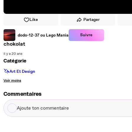
Like
Partager
Suivre
dodo-12-37 ou Lego Mania
chokolat
il y a 20 ans
Catégorie
🦄
Art Et Design
Voir moins
Commentaires
Ajoute
ton
commentaire