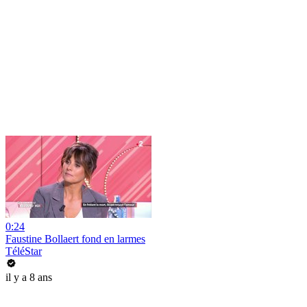
0:24
Faustine Bollaert fond en larmes
TéléStar
il y a 8 ans