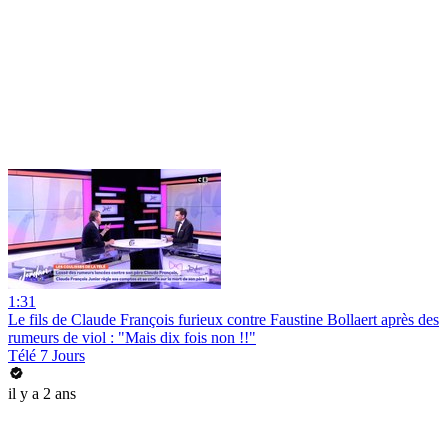
1:31
Le fils de Claude François furieux contre Faustine Bollaert après des
rumeurs de viol : "Mais dix fois non !!"
Télé 7 Jours
il y a 2 ans