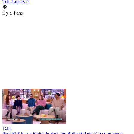
Tele-Loisirs.fr
il y a 4 ans
1:38
Paul El Kharrat invité de Faustine Bollaert dans "Ca commence