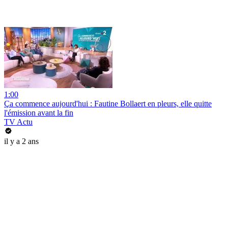
1:00
Ça commence aujourd'hui : Fautine Bollaert en pleurs, elle quitte
l'émission avant la fin
TV Actu
il y a 2 ans