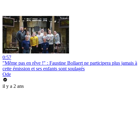
0:57
"Même pas en rêve !" : Faustine Bollaert ne participera plus jamais à
cette émission et ses enfants sont soulagés
Ode
il y a 2 ans