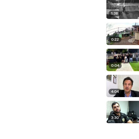
1:38
0:22
0:04
4:04
3:30