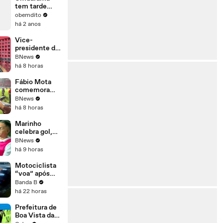
82,8 km/h
tem tarde
nesta sexta-
chuvosa e
obemdito
feira 6
registra
há 2 anos
rajadas de
vento de até
Vice-
82,8 km/h
presidente do
nesta sexta-
Vitória exalta
BNews
feira 2
força do
há 8 horas
Barradão:
“Não vejo
Fábio Mota
adversário
comemora
para a gente
classificação
BNews
temer”
do Vitória e
há 8 horas
exalta torcida:
“O Barradão é
Marinho
o diferencial”
celebra gol,
enaltece
BNews
torcida e
há 9 horas
avalia
desempenho:
Motociclista
"Trabalhar por
“voa” após
mais minutos"
bater em
Banda B
carro que
há 22 horas
cruzou
preferencial
Prefeitura de
em Pinhais
Boa Vista da