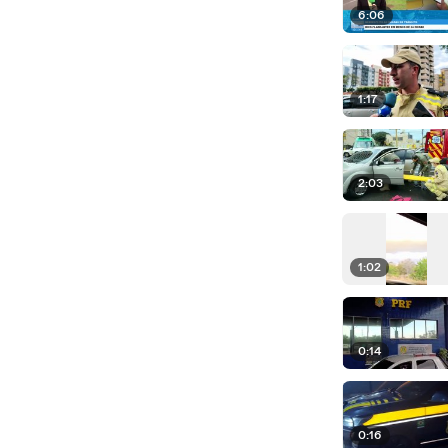
6:06
1:17
2:03
1:02
0:14
0:16