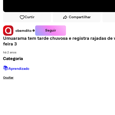
Curtir
Compartilhar
Seguir
obemdito
Umuarama tem tarde chuvosa e registra rajadas de 
feira 3
há 2 anos
Categoria
📚
Aprendizado
Ocultar