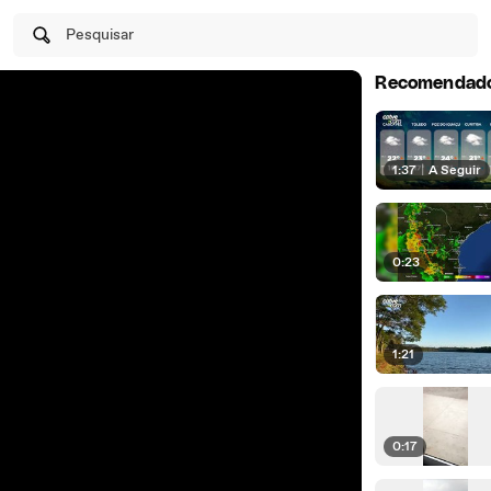
Pesquisar
Recomendad
1:37
|
A Seguir
0:23
1:21
0:17