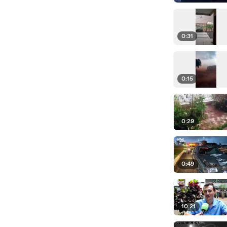
0:31
0:15
0:29
0:49
10:21