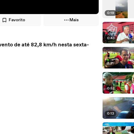
0:19
Favorito
Mais
0:43
vento de até 82,8 km/h nesta sexta-
2:31
0:52
0:13