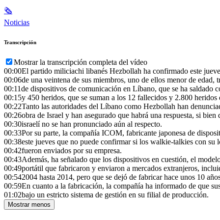
🗞
Noticias
Transcripción
Mostrar la transcripción completa del vídeo
00:00
El partido miliciachi libanés Hezbollah ha confirmado este jue
00:06
de una veintena de sus miembros, uno de ellos menor de edad, t
00:11
de dispositivos de comunicación en Líbano, que se ha saldado 
00:15
y 450 heridos, que se suman a los 12 fallecidos y 2.800 heridos d
00:22
Tanto las autoridades del Líbano como Hezbollah han denunciad
00:26
obra de Israel y han asegurado que habrá una respuesta, si bien 
00:30
israelí no se han pronunciado aún al respecto.
00:33
Por su parte, la compañía ICOM, fabricante japonesa de disposit
00:38
este jueves que no puede confirmar si los walkie-talkies con su
00:42
fueron enviados por su empresa.
00:43
Además, ha señalado que los dispositivos en cuestión, el model
00:49
portátil que fabricaron y enviaron a mercados extranjeros, incl
00:54
2004 hasta 2014, pero que se dejó de fabricar hace unos 10 años
00:59
En cuanto a la fabricación, la compañía ha informado de que sus
01:02
bajo un estricto sistema de gestión en su filial de producción.
Mostrar menos