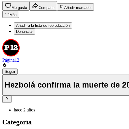
Me gusta
Compartir
Añadir marcador
Más
Añadir a la lista de reproducción
Denunciar
Página12
Seguir
Hezbolá confirma la muerte de 2
hace 2 años
Categoría