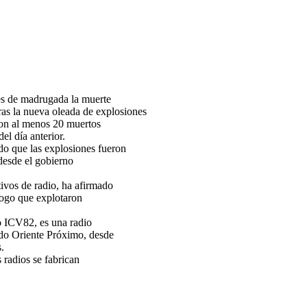
ves de madrugada la muerte
ras la nueva oleada de explosiones
con al menos 20 muertos
el día anterior.
o que las explosiones fueron
desde el gobierno
ivos de radio, ha afirmado
 logo que explotaron
o ICV82, es una radio
uido Oriente Próximo, desde
.
 radios se fabrican