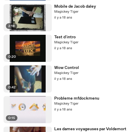
Mobile de Jacob daley
Magickey Tiger
il y a 18 ans
2:18
Test d'intro
Magickey Tiger
il y a 18 ans
0:20
Wow Control
Magickey Tiger
il y a 18 ans
0:42
Probleme mfdockmenu
Magickey Tiger
il y a 18 ans
0:15
Les dames voyageuses par Voldemort