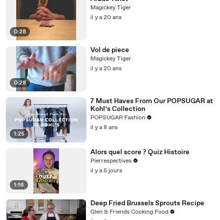
Magickey Tiger
il y a 20 ans
0:28
Vol de piece
Magickey Tiger
il y a 20 ans
0:28
7 Must Haves From Our POPSUGAR at
Kohl’s Collection
POPSUGAR Fashion
il y a 8 ans
1:25
Alors quel score ? Quiz Histoire
Pierrespectives
il y a 5 jours
1:16
Deep Fried Brussels Sprouts Recipe
Glen & Friends Cooking Food