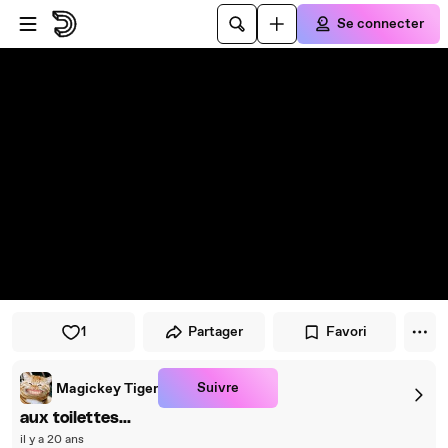
Passer au player
Passer au contenu principal
Se connecter
1
Partager
Favori
Suivre
Magickey Tiger
aux toilettes...
il y a 20 ans