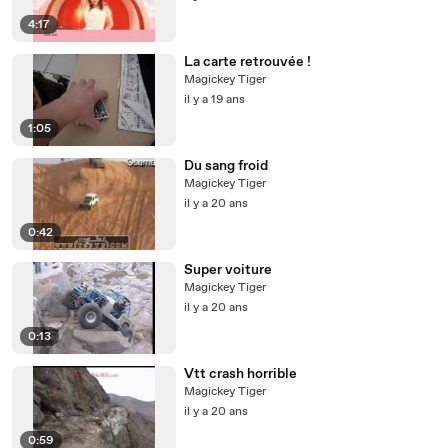
4:17
La carte retrouvée !
Magickey Tiger
il y a 19 ans
1:05
Du sang froid
Magickey Tiger
il y a 20 ans
0:42
Super voiture
Magickey Tiger
il y a 20 ans
0:13
Vtt crash horrible
Magickey Tiger
il y a 20 ans
0:59