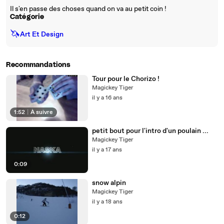
Il s'en passe des choses quand on va au petit coin !
Catégorie
🦄
Art Et Design
Recommandations
Tour pour le Chorizo !
Magickey Tiger
il y a 16 ans
1:52
|
À suivre
petit bout pour l'intro d'un poulain ...
Magickey Tiger
il y a 17 ans
0:09
snow alpin
Magickey Tiger
il y a 18 ans
0:12