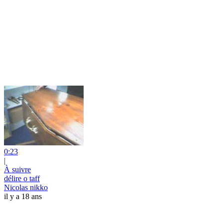
0:23
|
À suivre
délire o taff
Nicolas nikko
il y a 18 ans