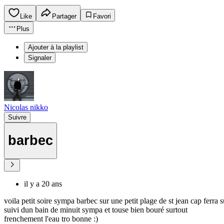
Like
Partager
Favori
Plus
Ajouter à la playlist
Signaler
Nicolas nikko
Suivre
barbec
il y a 20 ans
voila petit soire sympa barbec sur une petit plage de st jean cap ferra s
suivi dun bain de minuit sympa et touse bien bouré surtout
frenchement l'eau tro bonne :)