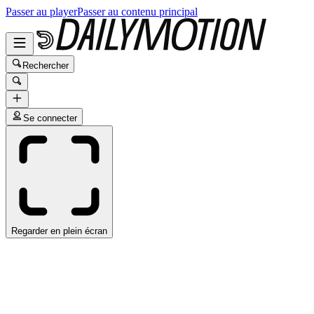
Passer au player
Passer au contenu principal
Rechercher
Se connecter
Regarder en plein écran