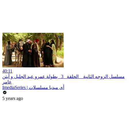
40:11
مسلسل الزوجه الثانية _ الحلقة _3_ بطولة عمرو عبد الجليل و أيتن
عامر
ImediaSeries | أى ميديا مسلسلات
5 years ago