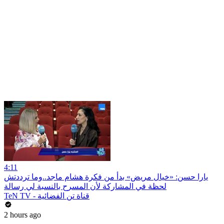
4:11
يارا حسن: «خيال مريض» بدأ من فكرة هشام ماجد..وما ترددتش
لحظة في المشاركة لأن المسرح بالنسبة لي رسالة
TeN TV - قناة تن الفضائية
2 hours ago