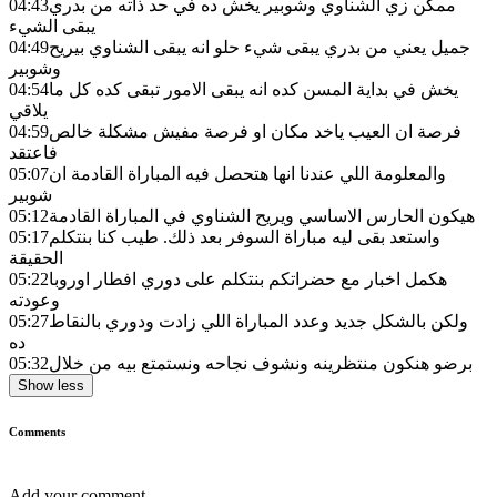
ممكن زي الشناوي وشوبير يخش ده في حد ذاته من بدري
04:43
يبقى الشيء
جميل يعني من بدري يبقى شيء حلو انه يبقى الشناوي بيريح
04:49
وشوبير
يخش في بداية المسن كده انه يبقى الامور تبقى كده كل ما
04:54
يلاقي
فرصة ان العيب ياخد مكان او فرصة مفيش مشكلة خالص
04:59
فاعتقد
والمعلومة اللي عندنا انها هتحصل فيه المباراة القادمة ان
05:07
شوبير
هيكون الحارس الاساسي ويريح الشناوي في المباراة القادمة
05:12
واستعد بقى ليه مباراة السوفر بعد ذلك. طيب كنا بنتكلم
05:17
الحقيقة
هكمل اخبار مع حضراتكم بنتكلم على دوري افطار اوروبا
05:22
وعودته
ولكن بالشكل جديد وعدد المباراة اللي زادت ودوري بالنقاط
05:27
ده
برضو هنكون منتظرينه ونشوف نجاحه ونستمتع بيه من خلال
05:32
Show less
Comments
Add your comment