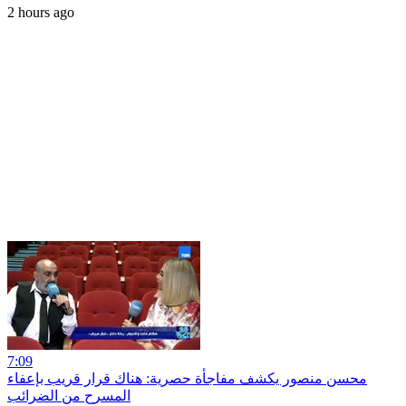
2 hours ago
7:09
محسن منصور يكشف مفاجأة حصرية: هناك قرار قريب بإعفاء
المسرح من الضرائب