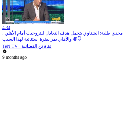
4:34
مجدي طلبة: الشناوي يتحمل هدف التعادل لبتروجيت أمام الأهلي..
والأهلي يمر بفترة اسثنائية لهذا السبب 🔴👇
TeN TV - قناة تن الفضائية
9 months ago