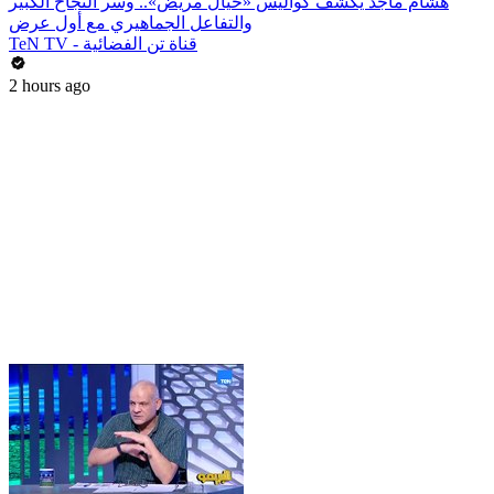
هشام ماجد يكشف كواليس «خيال مريض».. وسر النجاح الكبير
والتفاعل الجماهيري مع أول عرض
TeN TV - قناة تن الفضائية
2 hours ago