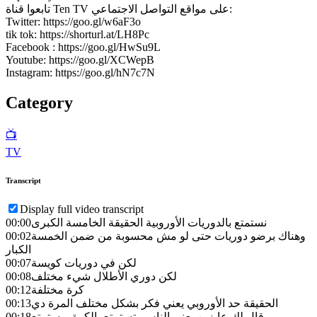
تابعوا قناة Ten TV على مواقع التواصل الاجتماعي:
Twitter: https://goo.gl/w6aF3o
tik tok: https://shorturl.at/LH8Pc
Facebook : https://goo.gl/HwSu9L
Youtube: https://goo.gl/XCWepB
Instagram: https://goo.gl/hN7c7N
Category
📺
TV
Transcript
Display full video transcript
نستمتع بالدوريات الأوروبية الحقيقة الخامسة الكبرى
00:00
وهناك برضو دوريات حتى لو مش محسوبة من ضمن الخمسة
00:02
الكبار
لكن في دوريات كويسة
00:07
لكن دوري الأطلال شيء مختلف
00:08
كرة مختلفة
00:12
الحقيقة حد الأوروبي يعني فكر بشكل مختلف المرة دي
00:13
وقال لك عايزين يعني الناس بتستمتع بالكرة وبستمتع
00:18