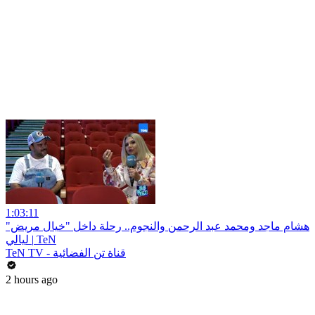
1:03:11
هشام ماجد ومحمد عبد الرحمن والنجوم.. رحلة داخل "خيال مريض"
| ليالي TeN
TeN TV - قناة تن الفضائية
2 hours ago