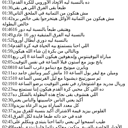
ده بالنسبة ليه الاتحاد الأوروبي للكرة القدم
01:33
طبعاً بقى الفرق اللي هي بقى
01:36
مش هتكون من الثمانية في الملحق التاني
01:38
مش هيكون من الثمانية الأوائل هيتخرجوا بقى خالص بره
01:42
خالص البطولة
وهتبقى طبعاً بالنسبة ليه دور 16
01:46
بالنسبة ليه الفرق المتبقية دور 16 عادي
01:49
بالنسبة ليه دوري أبطال أوروبا
01:52
اللي احنا بنستمتع بيه الحياة فيه كرة القدم
01:54
وبالتالي من بكرة إن شاء الله هيكون
01:59
مباراة اليوفينتوس وإندهوفين هيكون الساعة 8 إلى ربع
02:01
يانج بويز مع أستون فيلا الساعة في نفس التوقيت
02:05
وبايرن ميونيخ مع دينامو دغرب الساعة 10
02:08
وميلن مع ليفر بول الساعة 10 ماتش كبير وماتش جامد ده
02:11
ثم سبورتينج ديشبونا مع ليل الفرنسي الساعة 10
02:15
وريال مدريد مع اشتوتجارد في نفس التوقيت برضو الساعة 10
02:19
ده اللي كل محبي كرة القدم هيكون إننا نستمتع بيه
02:23
اللي هنشوف بقى نجاح هذه البطولة بالشكل ده
02:27
أكيد يعني الناس حاسبينها والناس يعني
02:30
كل معدد المباراة بيزيد الرعاة بيزيدوا
02:33
الفلوس بيزيد قيمة الاشتراك أكيد بنسبة للفرق بيزيد
02:37
فده في حد ذاته طبعا فايدة لكل الفرق
02:41
طيب اسمحوا لي يعني دائما احنا بنبتدي وبنكلم على
02:45
الأخبار الخاصة بالفريق ونكون معاكم دائما خلينا نبتدي بأهمها
02:49