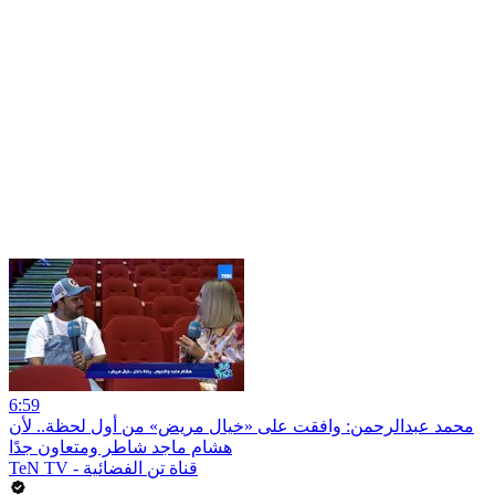
6:59
محمد عبدالرحمن: وافقت على «خيال مريض» من أول لحظة.. لأن
هشام ماجد شاطر ومتعاون جدًا
TeN TV - قناة تن الفضائية