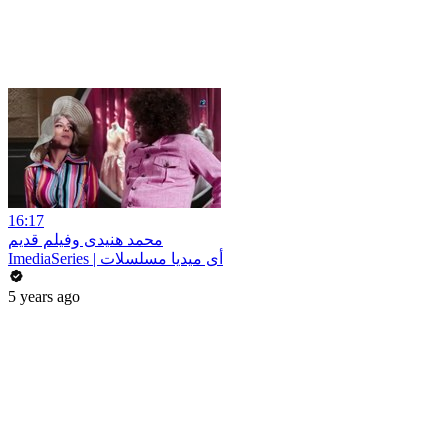
16:17
محمد هنيدى وفيلم قديم
ImediaSeries | أى ميديا مسلسلات
5 years ago