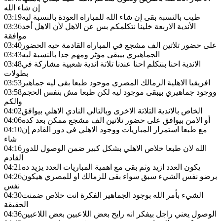
إن شاء الله
طيب بالنسبة بقى إن شاء الله للمباراة العودة بالنسبة ليه
03:19
الأندية الاربعة خلينا نتكلمكم بس عن الاهل لأن الاهل أخد
03:36
موافقة
على حضور تلاتين الف مشجع في المباراة القادمة حيه الحضور
03:40
الجماهيري بيبقى مؤثر ومهم جدا بالنسبة ليه
03:43
الاندية احنا بنتكلم احنا عندنا تلاتة اندية شعبية مشاركة في
03:48
بطولات
افريقيا الاهلية الزمالك المصري موجود طبعا بقى ليه جماهير
03:53
ووجود جماهيري بيبقى موجود ليه لكن طبعا مش بنفس الحجم
03:58
والكم
الخاص بالاندية التلاتة الاخرى وبالتالي النادي الاهلي بيوافق
04:02
أو الامن بيوافق على حضور تلاتين الف مشجع ممكن بعد كده
04:06
مع طبعا استمرار المباريات ووجود الاهلي في دور القادم إن
04:10
شاء
الله لان طبعا خلاص الاهلي بشكل كبير ضمن الوصول للدور
04:16
القادم
يكون العدد ازيد وثم بقى مع اهمية المباريات العدد يزيد ده
04:21
برضو نفس الشيء سبق سواء بقى للزمالك او للمصري هيكون
04:26
نفس
الشيء بأمر الله بوجود الجماهير الفكرة انت خلاص ضمنت
04:30
الحقيقة
الوصول يعني راجل بيفكر انه رايح بعض اللاعبين بعض اللاعبين
04:36