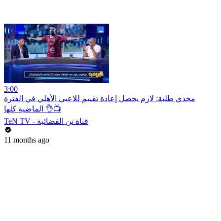
3:00
مجدي طلبة: لازم يحصل إعادة تقييم للاعبي الأهلي في الفترة
الماضية كلها 👌📺
TeN TV - قناة تن الفضائية
11 months ago