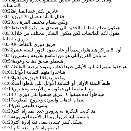
بالماتشات
عايزين نكتر عدد المباراة
00:22
فقال لك أنا هنعمل 36 فريق
00:25
ولكن بنظام مختلف المرة دي
00:28
هيكون نظام البطولة الجديد اللي هيبتدي من بكرة الحقيقة
00:30
هقول لكم الماتشات لكن هيكون الشكل مختلف من خلال
00:33
دوري بالنقاط
36 فريق دوري بالنقاط
00:39
أول 8 مراكز هيتأهلوا رسمياً أو على طول لدور الستة عشر
00:42
أما باقي الفرق اللي هو من التاسع للأربعة وعشرين
00:51
هيعملوا ملحق ذهاب وعودة
00:54
هياخدوا منهم الثمانية الأوائل طبعاً ذهاب وعودة برضه بالنقاط
00:57
هياخدوا منهم الثمانية الأوائل
01:01
وبكده يبقوا 16 فريق هيتأهلوا
01:03
طبعاً الستة الأوائل أو الثمانية الأوائل اللي يتأهلوا أصلاً
01:06
مع الثمانية اللي هيكون من الأربعة وعشرين
01:10
هيتأهلوا كده هيبقوا 16 فريق هيلعبوا بقى دوري 16
01:13
بنظام الذهاب والعودة وخروج المغلوب
01:17
بشيء طبيعي لكن
01:19
هنا كانت الفكرة أنه بيزودوا عدد المباراة أكتر
01:20
بالنسبة ليه فرق أوروبا أو الأندية الأوروبية
01:24
بشكل كبير عشان يبقى فيه إثارة أكتر
01:28
فيه مباراة أكتر متعة أكتر
01:31