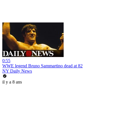
0:55
WWE legend Bruno Sammartino dead at 82
NY Daily News
il y a 8 ans