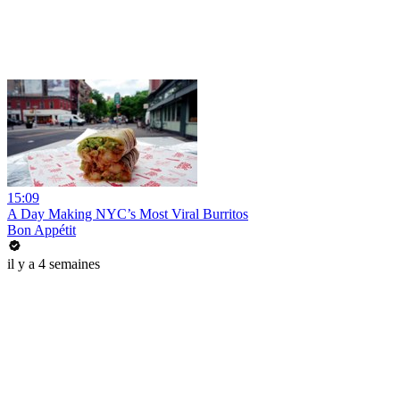
15:09
A Day Making NYC’s Most Viral Burritos
Bon Appétit
il y a 4 semaines