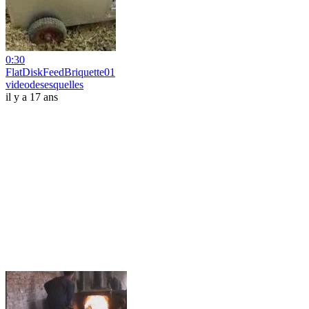
0:30
FlatDiskFeedBriquette01
videodesesquelles
il y a 17 ans