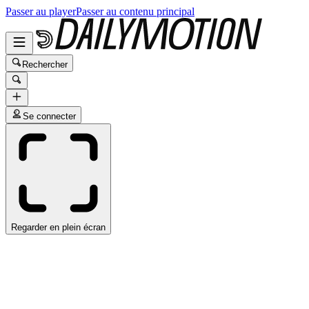
Passer au player
Passer au contenu principal
Rechercher
Se connecter
Regarder en plein écran