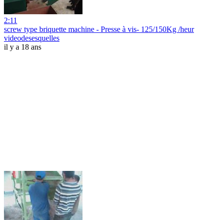
2:11
screw type briquette machine - Presse à vis- 125/150Kg /heur
videodesesquelles
il y a 18 ans