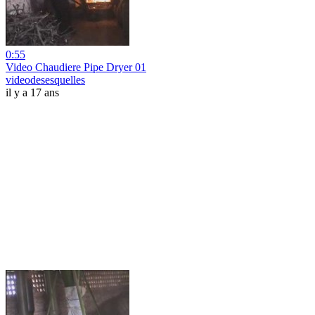
0:55
Video Chaudiere Pipe Dryer 01
videodesesquelles
il y a 17 ans