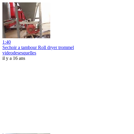
1:40
Sechoir a tambour Roll dryer trommel
videodesesquelles
il y a 16 ans