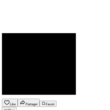
Like
Partager
Favori