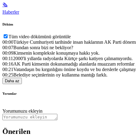
🗞
Haberler
Döküm
Tüm video dökümünü görüntüle
00:00
Türkiye Cumhuriyeti tarihinde insan haklarının AK Parti dönem
00:07
Bundan sonra bizi ne bekliyor?
00:09
Kimsenin kompleksle konuşmaya hakkı yok.
00:11
2000'li yıllarda radyolarda Kürtçe şarkı katiyen çalınamıyordu.
00:16
AK Parti kimsenin dokunamadığı alanlarda muazzam reformlar g
00:21
Vatandaşın bu kırgınlığını önüne koydu ve bu derslerle çalışmay
00:25
Belediye seçimlerinin oy kullanma mantığı farklı.
Daha az
Yorumlar
Yorumunuzu ekleyin
Önerilen