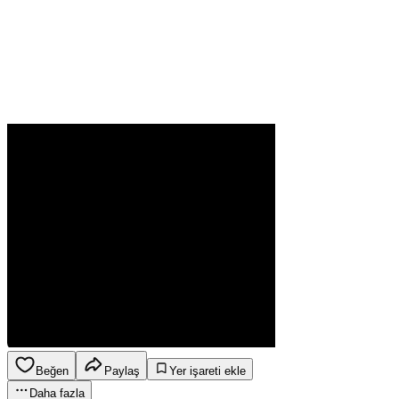
Beğen
Paylaş
Yer işareti ekle
Daha fazla