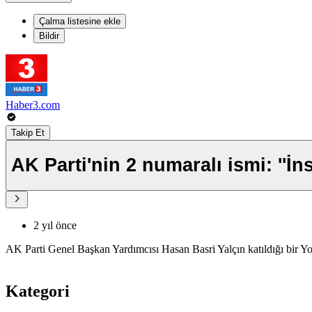
Çalma listesine ekle
Bildir
Haber3.com
Takip Et
AK Parti'nin 2 numaralı ismi: ''İ
2 yıl önce
AK Parti Genel Başkan Yardımcısı Hasan Basri Yalçın katıldığı bir 
Kategori