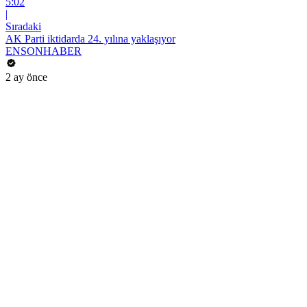
5:02
|
Sıradaki
AK Parti iktidarda 24. yılına yaklaşıyor
ENSONHABER
2 ay önce