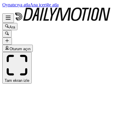
Oynatıcıya atla
Ana içeriğe atla
Ara
Oturum açın
Tam ekran izle