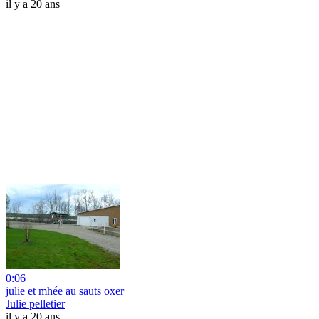
il y a 20 ans
0:06
julie et mhée au sauts oxer
Julie pelletier
il y a 20 ans