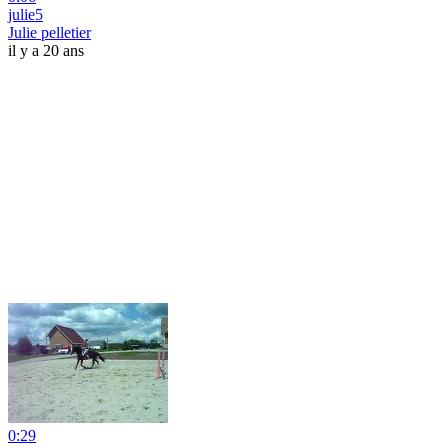
julie5
Julie pelletier
il y a 20 ans
0:29