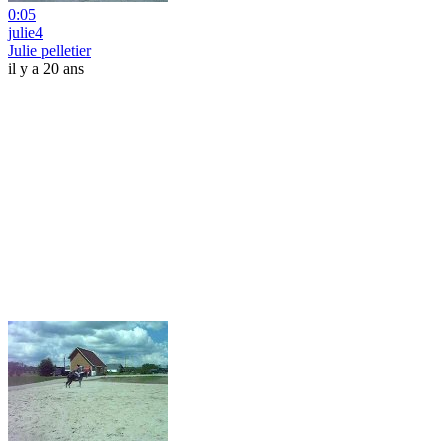
0:05
julie4
Julie pelletier
il y a 20 ans