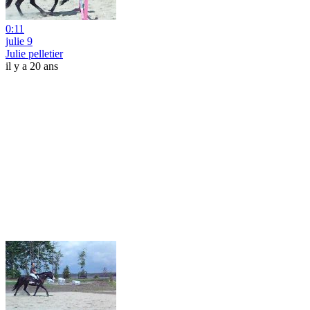
0:11
julie 9
Julie pelletier
il y a 20 ans