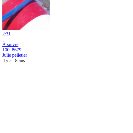
2:31
|
À suivre
100_8679
Julie pelletier
il y a 18 ans