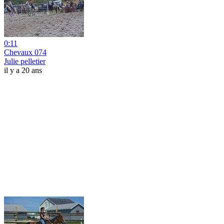
0:11
Chevaux 074
Julie pelletier
il y a 20 ans