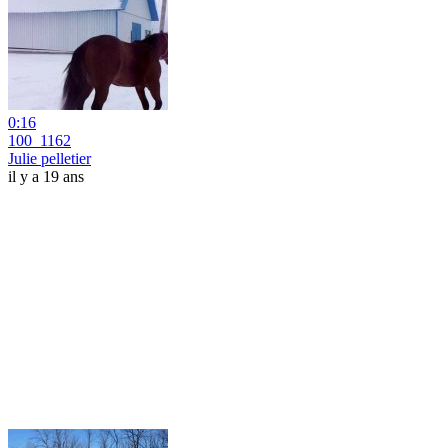
0:16
100_1162
Julie pelletier
il y a 19 ans