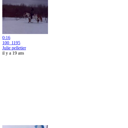
0:16
100_1195
Julie pelletier
il y a 19 ans