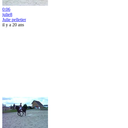
0:06
julie8
Julie pelletier
il y a 20 ans