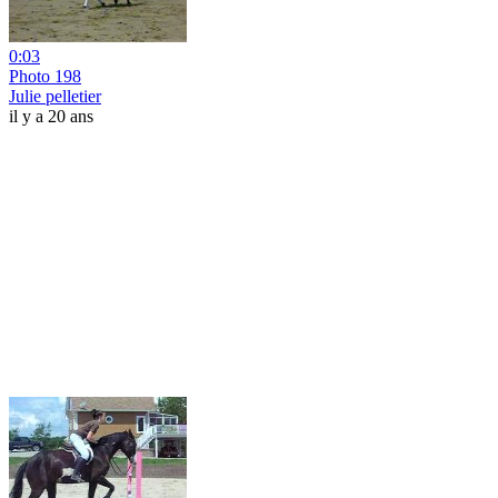
0:03
Photo 198
Julie pelletier
il y a 20 ans