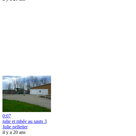
0:07
julie et mhée au sauts 3
Julie pelletier
il y a 20 ans