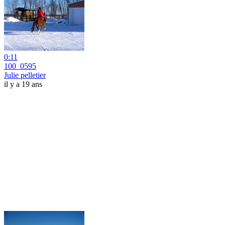
0:11
100_0595
Julie pelletier
il y a 19 ans