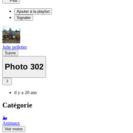
Plus
Ajouter à la playlist
Signaler
Julie pelletier
Suivre
Photo 302
il y a 20 ans
Catégorie
🐳
Animaux
Voir moins