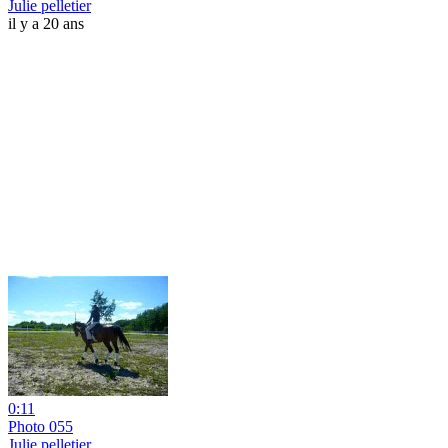
Julie pelletier
il y a 20 ans
0:11
Photo 055
Julie pelletier