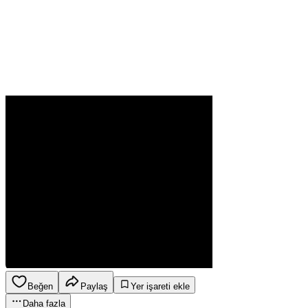
Beğen
Paylaş
Yer işareti ekle
Daha fazla