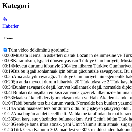
Kategori
🗞
Haberler
Döküm
Tüm video dökümünü görüntüle
00:00
Mustafa Kemal'in askerleri olarak Lozan'ın delinmesine ve Tür
00:08
Karar olsun, işgalci dönsen yaşasın Türkiye Cumhuriyeti, Musta
00:14
Mevcut durumu itibariyle 2004'ten itibaren Türkiye Cumhuriyeti 2
00:19
Biz bu işgali sonlanmak için bütün gücümüzle savaşıyoruz. Bu 
00:25
Ama asla yılmayacağız. Türkiye Cumhuriyeti'nin egemenlik ha
00:29
Şu anda mevcut durum itibariyle 20 Türk adası ve 2 Türk kayalı i
00:34
Bunlar savaşarak değil, kuvvet kullanarak değil, normalde diplo
00:41
Bunları da inşallah en kısa zamanda çözerek ülkemizde bulunan 
00:53
Maalesef kendi derviş arkadaşım olan ve Halk Akademisi'nde ben
01:04
Tabii burada ters bir durum vardı. Normalde ben bunları yazımda
01:14
Ancak maalesef ters bir durum oldu. Suç işleyen şikayetçi oldu.
01:22
Ama bugün adalet tecelli etti. Mahkeme tarafından beraat karar
01:33
Ben karşı suç yüzünden bulunacağım. Arif Çetin'i bütün Türk ha
01:43
Gerekçe bana iftira atmak, yani Ümit Yalım'a iftira atmak, suç
01:56
Türk Ceza Kanunu 302. maddesi ve 309. maddesinden hakkında