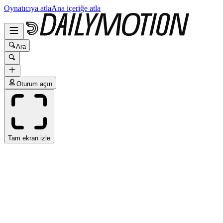
Oynatıcıya atla
Ana içeriğe atla
Ara
Oturum açın
Tam ekran izle