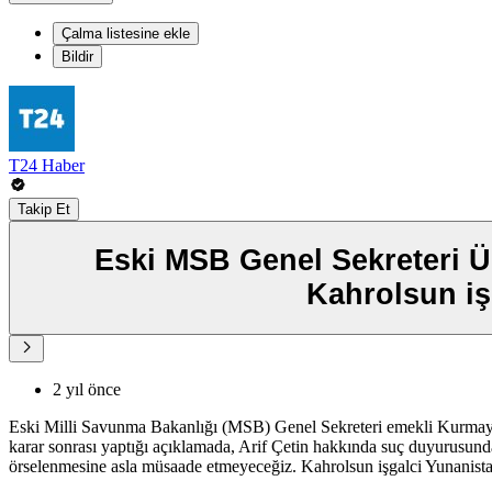
Çalma listesine ekle
Bildir
T24 Haber
Takip Et
Eski MSB Genel Sekreteri Ümi
Kahrolsun iş
2 yıl önce
Eski Milli Savunma Bakanlığı (MSB) Genel Sekreteri emekli Kurmay A
karar sonrası yaptığı açıklamada, Arif Çetin hakkında suç duyurusund
örselenmesine asla müsaade etmeyeceğiz. Kahrolsun işgalci Yunanista