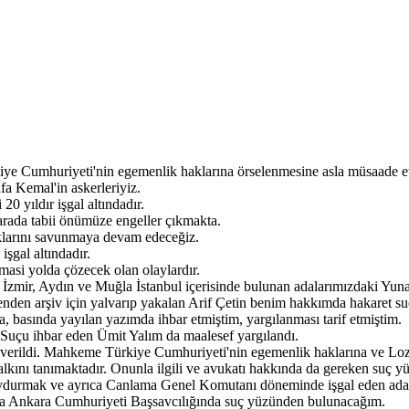
kiye Cumhuriyeti'nin egemenlik haklarına örselenmesine asla müsaade 
fa Kemal'in askerleriyiz.
0 yıldır işgal altındadır.
arada tabii önümüze engeller çıkmakta.
klarını savunmaya devam edeceğiz.
şgal altındadır.
masi yolda çözecek olan olaylardır.
İzmir, Aydın ve Muğla İstanbul içerisinde bulunan adalarımızdaki Yunan
den arşiv için yalvarıp yakalan Arif Çetin benim hakkımda hakaret su
, basında yayılan yazımda ihbar etmiştim, yargılanması tarif etmiştim.
 Suçu ihbar eden Ümit Yalım da maalesef yargılandı.
ı verildi. Mahkeme Türkiye Cumhuriyeti'nin egemenlik haklarına ve Loza
lkını tanımaktadır. Onunla ilgili ve avukatı hakkında da gereken suç 
 uydurmak ve ayrıca Canlama Genel Komutanı döneminde işgal eden adalar
 Ankara Cumhuriyeti Başsavcılığında suç yüzünden bulunacağım.