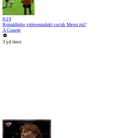
0:19
Ronaldinho videosundaki çocuk Messi mi?
A Gazete
3 yıl önce