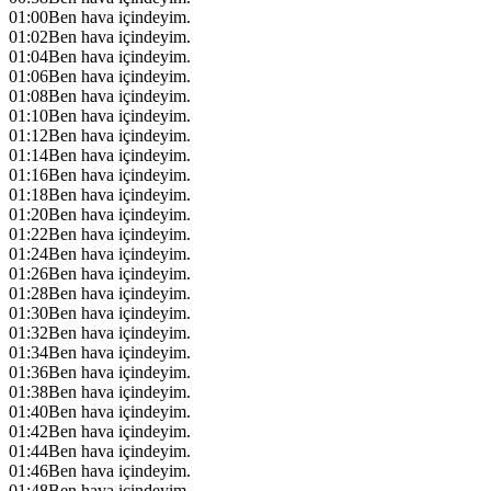
01:00
Ben hava içindeyim.
01:02
Ben hava içindeyim.
01:04
Ben hava içindeyim.
01:06
Ben hava içindeyim.
01:08
Ben hava içindeyim.
01:10
Ben hava içindeyim.
01:12
Ben hava içindeyim.
01:14
Ben hava içindeyim.
01:16
Ben hava içindeyim.
01:18
Ben hava içindeyim.
01:20
Ben hava içindeyim.
01:22
Ben hava içindeyim.
01:24
Ben hava içindeyim.
01:26
Ben hava içindeyim.
01:28
Ben hava içindeyim.
01:30
Ben hava içindeyim.
01:32
Ben hava içindeyim.
01:34
Ben hava içindeyim.
01:36
Ben hava içindeyim.
01:38
Ben hava içindeyim.
01:40
Ben hava içindeyim.
01:42
Ben hava içindeyim.
01:44
Ben hava içindeyim.
01:46
Ben hava içindeyim.
01:48
Ben hava içindeyim.