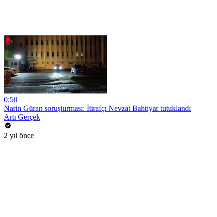
0:50
Narin Güran soruşturması: İtirafçı Nevzat Bahtiyar tutuklandı
Artı Gerçek
2 yıl önce