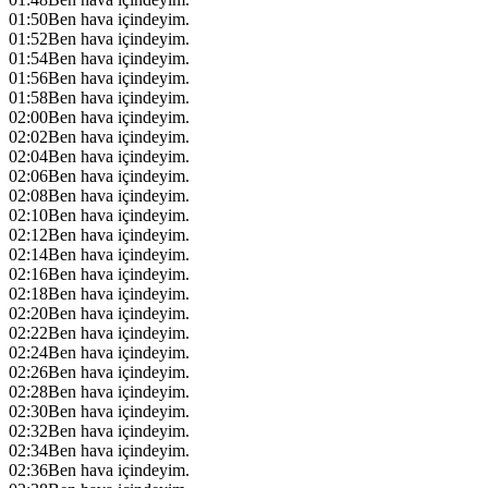
01:50
Ben hava içindeyim.
01:52
Ben hava içindeyim.
01:54
Ben hava içindeyim.
01:56
Ben hava içindeyim.
01:58
Ben hava içindeyim.
02:00
Ben hava içindeyim.
02:02
Ben hava içindeyim.
02:04
Ben hava içindeyim.
02:06
Ben hava içindeyim.
02:08
Ben hava içindeyim.
02:10
Ben hava içindeyim.
02:12
Ben hava içindeyim.
02:14
Ben hava içindeyim.
02:16
Ben hava içindeyim.
02:18
Ben hava içindeyim.
02:20
Ben hava içindeyim.
02:22
Ben hava içindeyim.
02:24
Ben hava içindeyim.
02:26
Ben hava içindeyim.
02:28
Ben hava içindeyim.
02:30
Ben hava içindeyim.
02:32
Ben hava içindeyim.
02:34
Ben hava içindeyim.
02:36
Ben hava içindeyim.