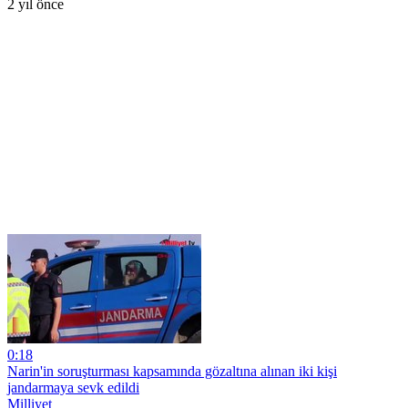
2 yıl önce
0:18
Narin'in soruşturması kapsamında gözaltına alınan iki kişi
jandarmaya sevk edildi
Milliyet