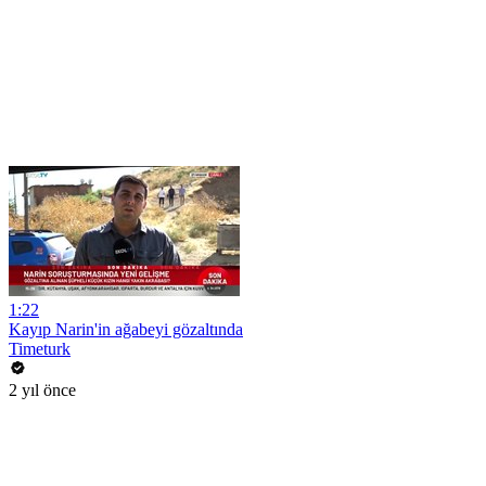
1:22
Kayıp Narin'in ağabeyi gözaltında
Timeturk
2 yıl önce