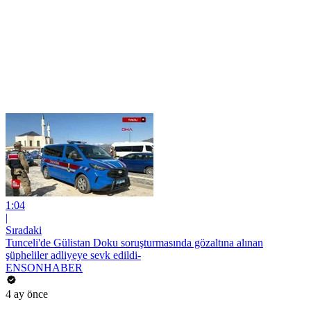
1:04
|
Sıradaki
Tunceli'de Gülistan Doku soruşturmasında gözaltına alınan
şüpheliler adliyeye sevk edildi-
ENSONHABER
4 ay önce