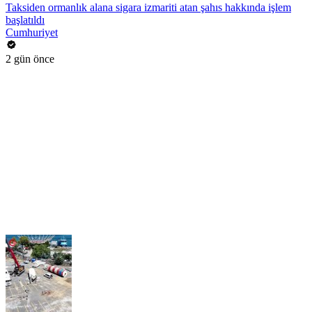
Taksiden ormanlık alana sigara izmariti atan şahıs hakkında işlem
başlatıldı
Cumhuriyet
2 gün önce