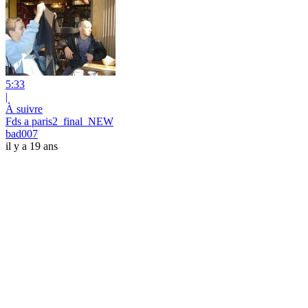
5:33
|
À suivre
Fds a paris2_final_NEW
bad007
il y a 19 ans