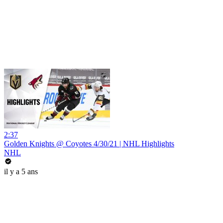
2:37
Golden Knights @ Coyotes 4/30/21 | NHL Highlights
NHL
il y a 5 ans