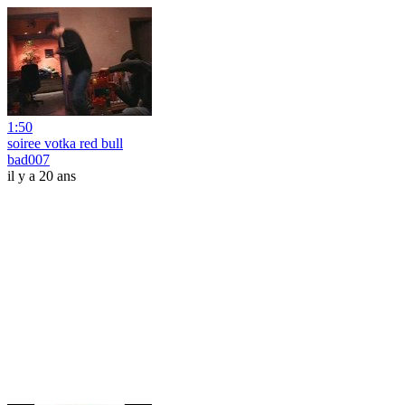
1:50
soiree votka red bull
bad007
il y a 20 ans