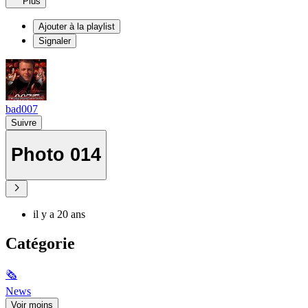
Plus
Ajouter à la playlist
Signaler
bad007
Suivre
Photo 014
il y a 20 ans
Catégorie
🗞
News
Voir moins