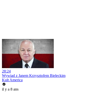
28:24
Wywiad z Janem Krzysztofem Bieleckim
Kult America
il y a 8 ans