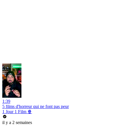
1:39
5 films d'horreur qui ne font pas peur
1 Jour 1 Film 🍿
il y a 2 semaines