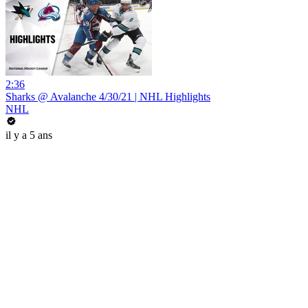
2:36
Sharks @ Avalanche 4/30/21 | NHL Highlights
NHL
il y a 5 ans