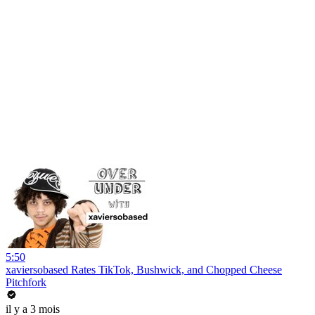
5:50
xaviersobased Rates TikTok, Bushwick, and Chopped Cheese
Pitchfork
il y a 3 mois