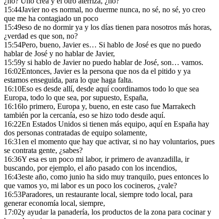
¿no? Uno crea y el otro aterriza, ¿no?
15:44
Javier no es normal, no duerme nunca, no sé, no sé, yo creo
que me ha contagiado un poco
15:49
eso de no dormir ya y los días tienen para nosotros más horas,
¿verdad es que son, no?
15:54
Pero, bueno, Javier es… Si hablo de José es que no puedo
hablar de José y no hablar de Javier,
15:59
y si hablo de Javier no puedo hablar de José, son… vamos.
16:02
Entonces, Javier es la persona que nos da el pitido y ya
estamos enseguida, para lo que haga falta.
16:10
Eso es desde allí, desde aquí coordinamos todo lo que sea
Europa, todo lo que sea, por supuesto, España,
16:16
lo primero, Europa y, bueno, en este caso fue Marrakech
también por la cercanía, eso se hizo todo desde aquí.
16:22
En Estados Unidos si tienen más equipo, aquí en España hay
dos personas contratadas de equipo solamente,
16:31
en el momento que hay que activar, si no hay voluntarios, pues
se contrata gente, ¿sabes?
16:36
Y esa es un poco mi labor, ir primero de avanzadilla, ir
buscando, por ejemplo, el año pasado con los incendios,
16:43
este año, como junio ha sido muy tranquilo, pues entonces lo
que vamos yo, mi labor es un poco los cocineros, ¿vale?
16:53
Paradores, un restaurante local, siempre todo local, para
generar economía local, siempre,
17:02
y ayudar la panadería, los productos de la zona para cocinar y