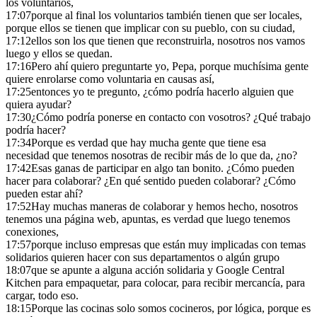
los voluntarios,
17:07
porque al final los voluntarios también tienen que ser locales,
porque ellos se tienen que implicar con su pueblo, con su ciudad,
17:12
ellos son los que tienen que reconstruirla, nosotros nos vamos
luego y ellos se quedan.
17:16
Pero ahí quiero preguntarte yo, Pepa, porque muchísima gente
quiere enrolarse como voluntaria en causas así,
17:25
entonces yo te pregunto, ¿cómo podría hacerlo alguien que
quiera ayudar?
17:30
¿Cómo podría ponerse en contacto con vosotros? ¿Qué trabajo
podría hacer?
17:34
Porque es verdad que hay mucha gente que tiene esa
necesidad que tenemos nosotras de recibir más de lo que da, ¿no?
17:42
Esas ganas de participar en algo tan bonito. ¿Cómo pueden
hacer para colaborar? ¿En qué sentido pueden colaborar? ¿Cómo
pueden estar ahí?
17:52
Hay muchas maneras de colaborar y hemos hecho, nosotros
tenemos una página web, apuntas, es verdad que luego tenemos
conexiones,
17:57
porque incluso empresas que están muy implicadas con temas
solidarios quieren hacer con sus departamentos o algún grupo
18:07
que se apunte a alguna acción solidaria y Google Central
Kitchen para empaquetar, para colocar, para recibir mercancía, para
cargar, todo eso.
18:15
Porque las cocinas solo somos cocineros, por lógica, porque es