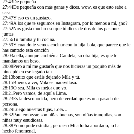
27:43
De pequeña.
27:44
De pequeña con más ganas y dices, wow, es que esto sabe a
casa.
27:47
Y eso es un gustazo.
27:49
A los que te seguimos en Instagram, por lo menos a mí, ¿no?
27:52
Nos gusta mucho eso que tú dices de dos de tus pasiones
juntas.
27:56
Tu familia y tu cocina.
27:59
Y cuando te vemos cocinar con tu hija Lola, que parece que le
has cantado esta canción
28:03
a ella, aunque también a Candela, su otra hija, es que le
mandamos un beso.
28:08
Pero a mí me gustaría que nos hicieras un poquito más de
hincapié en ese legado tan
28:13
bonito que estáis dejando Mila y tú.
28:15
Bueno, a ver, Mila es maravillosa.
28:19
O sea, Mila es mejor que yo.
28:21
Pero vamos, de aquí a Lima.
28:23
Es la desconocida, pero de verdad que es una pasada de
persona.
28:29
Luego nuestras hijas, Lola…
28:32
Para empezar, son niñas buenas, son niñas tranquilas, son
niñas muy estudiosas.
28:38
Yo no pude estudiar, pero eso Mila lo ha abordado, lo ha
hecho fenomenal,