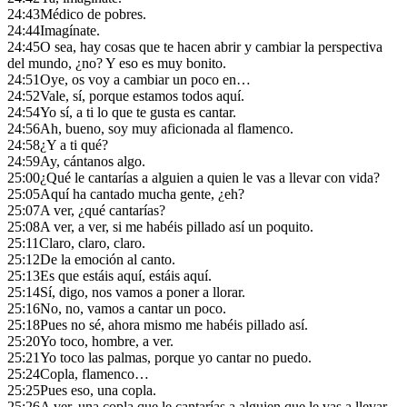
24:43
Médico de pobres.
24:44
Imagínate.
24:45
O sea, hay cosas que te hacen abrir y cambiar la perspectiva
del mundo, ¿no? Y eso es muy bonito.
24:51
Oye, os voy a cambiar un poco en…
24:52
Vale, sí, porque estamos todos aquí.
24:54
Yo sí, a ti lo que te gusta es cantar.
24:56
Ah, bueno, soy muy aficionada al flamenco.
24:58
¿Y a ti qué?
24:59
Ay, cántanos algo.
25:00
¿Qué le cantarías a alguien a quien le vas a llevar con vida?
25:05
Aquí ha cantado mucha gente, ¿eh?
25:07
A ver, ¿qué cantarías?
25:08
A ver, a ver, si me habéis pillado así un poquito.
25:11
Claro, claro, claro.
25:12
De la emoción al canto.
25:13
Es que estáis aquí, estáis aquí.
25:14
Sí, digo, nos vamos a poner a llorar.
25:16
No, no, vamos a cantar un poco.
25:18
Pues no sé, ahora mismo me habéis pillado así.
25:20
Yo toco, hombre, a ver.
25:21
Yo toco las palmas, porque yo cantar no puedo.
25:24
Copla, flamenco…
25:25
Pues eso, una copla.
25:26
A ver, una copla que le cantarías a alguien que le vas a llevar