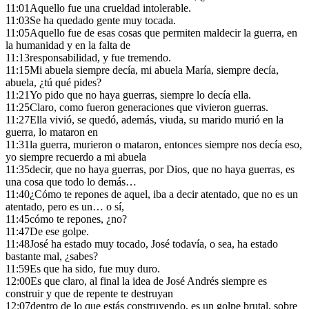
11:01
Aquello fue una crueldad intolerable.
11:03
Se ha quedado gente muy tocada.
11:05
Aquello fue de esas cosas que permiten maldecir la guerra, en
la humanidad y en la falta de
11:13
responsabilidad, y fue tremendo.
11:15
Mi abuela siempre decía, mi abuela María, siempre decía,
abuela, ¿tú qué pides?
11:21
Yo pido que no haya guerras, siempre lo decía ella.
11:25
Claro, como fueron generaciones que vivieron guerras.
11:27
Ella vivió, se quedó, además, viuda, su marido murió en la
guerra, lo mataron en
11:31
la guerra, murieron o mataron, entonces siempre nos decía eso,
yo siempre recuerdo a mi abuela
11:35
decir, que no haya guerras, por Dios, que no haya guerras, es
una cosa que todo lo demás…
11:40
¿Cómo te repones de aquel, iba a decir atentado, que no es un
atentado, pero es un… o sí,
11:45
cómo te repones, ¿no?
11:47
De ese golpe.
11:48
José ha estado muy tocado, José todavía, o sea, ha estado
bastante mal, ¿sabes?
11:59
Es que ha sido, fue muy duro.
12:00
Es que claro, al final la idea de José Andrés siempre es
construir y que de repente te destruyan
12:07
dentro de lo que estás construyendo, es un golpe brutal, sobre