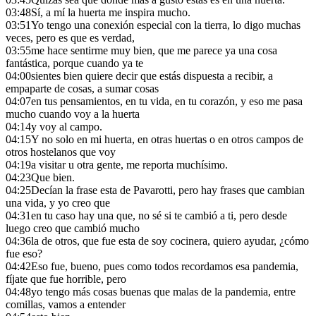
03:48
Sí, a mí la huerta me inspira mucho.
03:51
Yo tengo una conexión especial con la tierra, lo digo muchas
veces, pero es que es verdad,
03:55
me hace sentirme muy bien, que me parece ya una cosa
fantástica, porque cuando ya te
04:00
sientes bien quiere decir que estás dispuesta a recibir, a
empaparte de cosas, a sumar cosas
04:07
en tus pensamientos, en tu vida, en tu corazón, y eso me pasa
mucho cuando voy a la huerta
04:14
y voy al campo.
04:15
Y no solo en mi huerta, en otras huertas o en otros campos de
otros hostelanos que voy
04:19
a visitar u otra gente, me reporta muchísimo.
04:23
Que bien.
04:25
Decían la frase esta de Pavarotti, pero hay frases que cambian
una vida, y yo creo que
04:31
en tu caso hay una que, no sé si te cambió a ti, pero desde
luego creo que cambió mucho
04:36
la de otros, que fue esta de soy cocinera, quiero ayudar, ¿cómo
fue eso?
04:42
Eso fue, bueno, pues como todos recordamos esa pandemia,
fíjate que fue horrible, pero
04:48
yo tengo más cosas buenas que malas de la pandemia, entre
comillas, vamos a entender