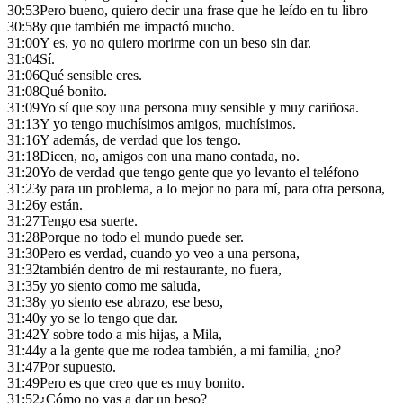
30:53
Pero bueno, quiero decir una frase que he leído en tu libro
30:58
y que también me impactó mucho.
31:00
Y es, yo no quiero morirme con un beso sin dar.
31:04
Sí.
31:06
Qué sensible eres.
31:08
Qué bonito.
31:09
Yo sí que soy una persona muy sensible y muy cariñosa.
31:13
Y yo tengo muchísimos amigos, muchísimos.
31:16
Y además, de verdad que los tengo.
31:18
Dicen, no, amigos con una mano contada, no.
31:20
Yo de verdad que tengo gente que yo levanto el teléfono
31:23
y para un problema, a lo mejor no para mí, para otra persona,
31:26
y están.
31:27
Tengo esa suerte.
31:28
Porque no todo el mundo puede ser.
31:30
Pero es verdad, cuando yo veo a una persona,
31:32
también dentro de mi restaurante, no fuera,
31:35
y yo siento como me saluda,
31:38
y yo siento ese abrazo, ese beso,
31:40
y yo se lo tengo que dar.
31:42
Y sobre todo a mis hijas, a Mila,
31:44
y a la gente que me rodea también, a mi familia, ¿no?
31:47
Por supuesto.
31:49
Pero es que creo que es muy bonito.
31:52
¿Cómo no vas a dar un beso?