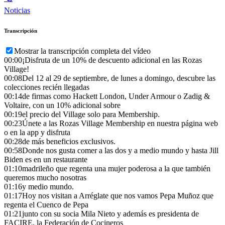
Noticias
Transcripción
Mostrar la transcripción completa del vídeo
00:00
¡Disfruta de un 10% de descuento adicional en las Rozas
Village!
00:08
Del 12 al 29 de septiembre, de lunes a domingo, descubre las
colecciones recién llegadas
00:14
de firmas como Hackett London, Under Armour o Zadig &
Voltaire, con un 10% adicional sobre
00:19
el precio del Village solo para Membership.
00:23
Únete a las Rozas Village Membership en nuestra página web
o en la app y disfruta
00:28
de más beneficios exclusivos.
00:58
Donde nos gusta comer a las dos y a medio mundo y hasta Jill
Biden es en un restaurante
01:10
madrileño que regenta una mujer poderosa a la que también
queremos mucho nosotras
01:16
y medio mundo.
01:17
Hoy nos visitan a Arréglate que nos vamos Pepa Muñoz que
regenta el Cuenco de Pepa
01:21
junto con su socia Mila Nieto y además es presidenta de
FACIRE, la Federación de Cocineros