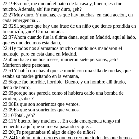
22:19
Eso fue, me quemó el pateo de la casa y, bueno, esa fue
mucho. Además, ahí fue muy duro, ¿eh?
22:27
Muy duro. Y muchas, es que hay muchas, en cada acción, en
cada emergencia…
22:32
Sí, seguro que hay una frase de un niño que tienes prendida en
tu corazón, ¿no? O una mirada.
22:37
Ahora cuando fue la última dana, aquí en Madrid, aquí al lado,
que es que decimos esta dana,
22:41
y todos nos alarmamos mucho cuando nos mandaron el
mensaje, pero en esta dana en Madrid,
22:45
no hace muchos meses, murieron siete personas, ¿eh?
Murieron siete personas.
22:51
Y había un chaval que se murió con una silla de ruedas, que
estaba su madre gritando en la ventana,
22:58
que fue horrible, horrible. Bueno, y un hombre allí tirado,
lleno de barro,
23:05
porque nos parecía como si hubiera caído una bomba de
viruten, ¿sabes?
23:08
Es que son sonrientos que vemos.
23:09
Es que son sonrientos que vemos.
23:10
Total, ¿eh?
23:11
Y bueno, hay muchos… En cada emergencia tengo mi
recuerdito aquí que se me va pasando y que…
23:20
¿Te preguntabas tú algo de algo de niños?
23:24
De algún niño, pero es que yo creo que todos los que hemos