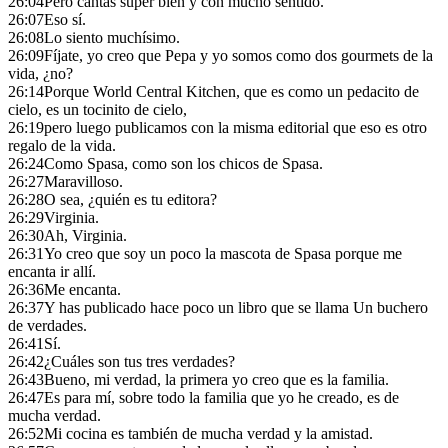
26:04
Pero cantas súper bien y con mucho sentido.
26:07
Eso sí.
26:08
Lo siento muchísimo.
26:09
Fíjate, yo creo que Pepa y yo somos como dos gourmets de la
vida, ¿no?
26:14
Porque World Central Kitchen, que es como un pedacito de
cielo, es un tocinito de cielo,
26:19
pero luego publicamos con la misma editorial que eso es otro
regalo de la vida.
26:24
Como Spasa, como son los chicos de Spasa.
26:27
Maravilloso.
26:28
O sea, ¿quién es tu editora?
26:29
Virginia.
26:30
Ah, Virginia.
26:31
Yo creo que soy un poco la mascota de Spasa porque me
encanta ir allí.
26:36
Me encanta.
26:37
Y has publicado hace poco un libro que se llama Un buchero
de verdades.
26:41
Sí.
26:42
¿Cuáles son tus tres verdades?
26:43
Bueno, mi verdad, la primera yo creo que es la familia.
26:47
Es para mí, sobre todo la familia que yo he creado, es de
mucha verdad.
26:52
Mi cocina es también de mucha verdad y la amistad.