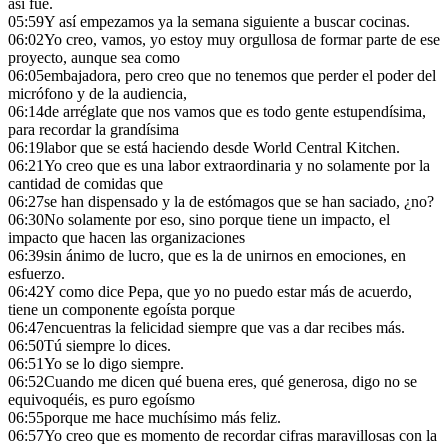
así fue.
05:59
Y así empezamos ya la semana siguiente a buscar cocinas.
06:02
Yo creo, vamos, yo estoy muy orgullosa de formar parte de ese
proyecto, aunque sea como
06:05
embajadora, pero creo que no tenemos que perder el poder del
micrófono y de la audiencia,
06:14
de arréglate que nos vamos que es todo gente estupendísima,
para recordar la grandísima
06:19
labor que se está haciendo desde World Central Kitchen.
06:21
Yo creo que es una labor extraordinaria y no solamente por la
cantidad de comidas que
06:27
se han dispensado y la de estómagos que se han saciado, ¿no?
06:30
No solamente por eso, sino porque tiene un impacto, el
impacto que hacen las organizaciones
06:39
sin ánimo de lucro, que es la de unirnos en emociones, en
esfuerzo.
06:42
Y como dice Pepa, que yo no puedo estar más de acuerdo,
tiene un componente egoísta porque
06:47
encuentras la felicidad siempre que vas a dar recibes más.
06:50
Tú siempre lo dices.
06:51
Yo se lo digo siempre.
06:52
Cuando me dicen qué buena eres, qué generosa, digo no se
equivoquéis, es puro egoísmo
06:55
porque me hace muchísimo más feliz.
06:57
Yo creo que es momento de recordar cifras maravillosas con la