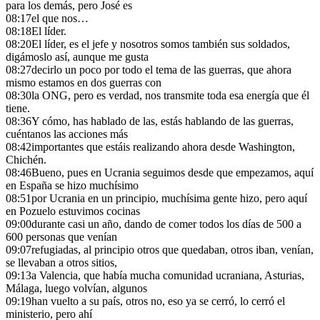
para los demás, pero José es
08:17
el que nos…
08:18
El líder.
08:20
El líder, es el jefe y nosotros somos también sus soldados,
digámoslo así, aunque me gusta
08:27
decirlo un poco por todo el tema de las guerras, que ahora
mismo estamos en dos guerras con
08:30
la ONG, pero es verdad, nos transmite toda esa energía que él
tiene.
08:36
Y cómo, has hablado de las, estás hablando de las guerras,
cuéntanos las acciones más
08:42
importantes que estáis realizando ahora desde Washington,
Chichén.
08:46
Bueno, pues en Ucrania seguimos desde que empezamos, aquí
en España se hizo muchísimo
08:51
por Ucrania en un principio, muchísima gente hizo, pero aquí
en Pozuelo estuvimos cocinas
09:00
durante casi un año, dando de comer todos los días de 500 a
600 personas que venían
09:07
refugiadas, al principio otros que quedaban, otros iban, venían,
se llevaban a otros sitios,
09:13
a Valencia, que había mucha comunidad ucraniana, Asturias,
Málaga, luego volvían, algunos
09:19
han vuelto a su país, otros no, eso ya se cerró, lo cerró el
ministerio, pero ahí