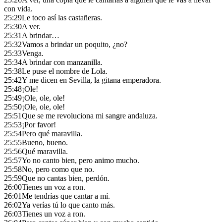
con vida.
25:29
Le toco así las castañeras.
25:30
A ver.
25:31
A brindar…
25:32
Vamos a brindar un poquito, ¿no?
25:33
Venga.
25:34
A brindar con manzanilla.
25:38
Le puse el nombre de Lola.
25:42
Y me dicen en Sevilla, la gitana emperadora.
25:48
¡Ole!
25:49
¡Ole, ole, ole!
25:50
¡Ole, ole, ole!
25:51
Que se me revoluciona mi sangre andaluza.
25:53
¡Por favor!
25:54
Pero qué maravilla.
25:55
Bueno, bueno.
25:56
Qué maravilla.
25:57
Yo no canto bien, pero animo mucho.
25:58
No, pero como que no.
25:59
Que no cantas bien, perdón.
26:00
Tienes un voz a ron.
26:01
Me tendrías que cantar a mí.
26:02
Ya verías tú lo que canto más.
26:03
Tienes un voz a ron.