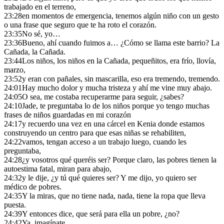
trabajado en el terreno,
23:28
en momentos de emergencia, tenemos algún niño con un gesto
o una frase que seguro que te ha roto el corazón.
23:35
No sé, yo…
23:36
Bueno, ahí cuando fuimos a… ¿Cómo se llama este barrio? La
Cañada, la Cañada.
23:44
Los niños, los niños en la Cañada, pequeñitos, era frío, llovía,
marzo,
23:52
y eran con pañales, sin mascarilla, eso era tremendo, tremendo.
24:01
Hay mucho dolor y mucha tristeza y ahí me vine muy abajo.
24:05
O sea, me costaba recuperarme para seguir, ¿sabes?
24:10
Jade, te preguntaba lo de los niños porque yo tengo muchas
frases de niños guardadas en mi corazón
24:17
y recuerdo una vez en una cárcel en Kenia donde estamos
construyendo un centro para que esas niñas se rehabiliten,
24:22
vamos, tengan acceso a un trabajo luego, cuando les
preguntaba,
24:28
¿y vosotros qué queréis ser? Porque claro, las pobres tienen la
autoestima fatal, miran para abajo,
24:32
y le dije, ¿y tú qué quieres ser? Y me dijo, yo quiero ser
médico de pobres.
24:35
Y la miras, que no tiene nada, nada, tiene la ropa que lleva
puesta.
24:39
Y entonces dice, que será para ella un pobre, ¿no?
24:42
Ya, imagínate.