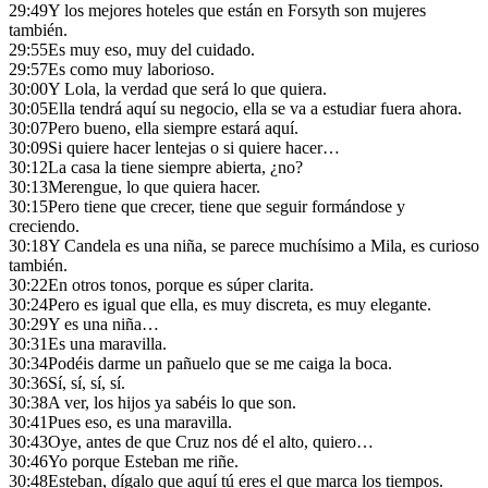
29:49
Y los mejores hoteles que están en Forsyth son mujeres
también.
29:55
Es muy eso, muy del cuidado.
29:57
Es como muy laborioso.
30:00
Y Lola, la verdad que será lo que quiera.
30:05
Ella tendrá aquí su negocio, ella se va a estudiar fuera ahora.
30:07
Pero bueno, ella siempre estará aquí.
30:09
Si quiere hacer lentejas o si quiere hacer…
30:12
La casa la tiene siempre abierta, ¿no?
30:13
Merengue, lo que quiera hacer.
30:15
Pero tiene que crecer, tiene que seguir formándose y
creciendo.
30:18
Y Candela es una niña, se parece muchísimo a Mila, es curioso
también.
30:22
En otros tonos, porque es súper clarita.
30:24
Pero es igual que ella, es muy discreta, es muy elegante.
30:29
Y es una niña…
30:31
Es una maravilla.
30:34
Podéis darme un pañuelo que se me caiga la boca.
30:36
Sí, sí, sí, sí.
30:38
A ver, los hijos ya sabéis lo que son.
30:41
Pues eso, es una maravilla.
30:43
Oye, antes de que Cruz nos dé el alto, quiero…
30:46
Yo porque Esteban me riñe.
30:48
Esteban, dígalo que aquí tú eres el que marca los tiempos.