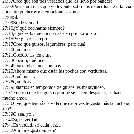
26:57
Creo que son tres verdades que las llevo por bandera.
27:02
Pues que sepas que yo leyendo sobre tus recuerdos de infancia
ahí entre pucheros me emocioné bastante.
27:08
Sí.
27:09
Sí, de verdad.
27:10
¿Y qué cocinarías siempre?
27:13
¿Qué es lo que cocinarías siempre por gusto?
27:15
Por gusto, siempre.
27:17
Creo que guisos, legumbres, pero cual.
27:20
Qué ricos.
27:21
Cocido, las lentejas.
27:23
Cocido, qué rico.
27:24
Unas judías, unas pochas.
27:25
Ahora mismo que están las pochas con verduritas.
27:27
Qué buena.
27:28
Qué ricas.
27:29
Estamos en temporada de guisos, es maravilloso.
27:31
Yo creo que los guisos porque se hacen despacito, se hacen
mucho amor.
27:36
Oye, que tendrás la vida que cada vez te gusta más la cuchara,
¿eh?
27:39
O sea, yo…
27:40
Sí, es verdad.
27:41
Es verdad, yo cada vez…
27:42
A mí me gustaba, ¿eh?