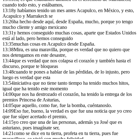
cuando todo esto, y estábamos,
13:18
y habíamos tenido un mes antes Acapulco, en México, y esto,
Acapulco y Marrakech se
13:26
ha hecho desde aquí, desde España, mucho, porque yo tengo
mucho cliente y amigo mexicano
13:31
y hemos conseguido muchas cosas, aparte que Estados Unidos
está al lado, pero hemos conseguido
13:35
muchas cosas en Acapulco desde España.
13:38
Mira, es una maravilla, porque es verdad que no quiero que
nos detengamos en este desastre,
13:44
que es verdad que nos colapsa el corazón y también hasta el
discurso, porque te bloqueas
13:48
cuando te pones a hablar de las pérdidas, de lo injusto, pero
luego es verdad que esta
13:54
iniciativa que no tiene tanto tiempo ha tenido muchos hitos,
igual que ha tenido este momento
14:00
que nos ha destrozado el corazón, ha tenido la entrega de los
premios Princesa de Asturias,
14:05
que aquello, como fue, fue la bomba, cuéntanoslo.
14:09
Eso fue, bueno, la verdad es que fue una noticia que yo creo
que fue súper acertado el premio,
14:15
yo creo que una de las personas, además ya José que es
asturiano, pues imagínate ser,
14:21
como se dice en tu tierra, profeta en tu tierra, pues fue
maravilloso, se vivió con mucha felicidad