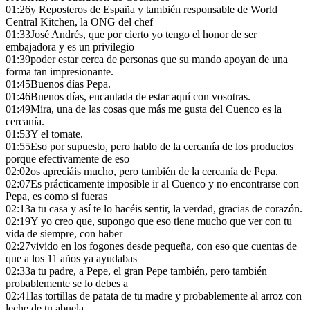
01:26
y Reposteros de España y también responsable de World
Central Kitchen, la ONG del chef
01:33
José Andrés, que por cierto yo tengo el honor de ser
embajadora y es un privilegio
01:39
poder estar cerca de personas que su mando apoyan de una
forma tan impresionante.
01:45
Buenos días Pepa.
01:46
Buenos días, encantada de estar aquí con vosotras.
01:49
Mira, una de las cosas que más me gusta del Cuenco es la
cercanía.
01:53
Y el tomate.
01:55
Eso por supuesto, pero hablo de la cercanía de los productos
porque efectivamente de eso
02:02
os apreciáis mucho, pero también de la cercanía de Pepa.
02:07
Es prácticamente imposible ir al Cuenco y no encontrarse con
Pepa, es como si fueras
02:13
a tu casa y así te lo hacéis sentir, la verdad, gracias de corazón.
02:19
Y yo creo que, supongo que eso tiene mucho que ver con tu
vida de siempre, con haber
02:27
vivido en los fogones desde pequeña, con eso que cuentas de
que a los 11 años ya ayudabas
02:33
a tu padre, a Pepe, el gran Pepe también, pero también
probablemente se lo debes a
02:41
las tortillas de patata de tu madre y probablemente al arroz con
leche de tu abuela.