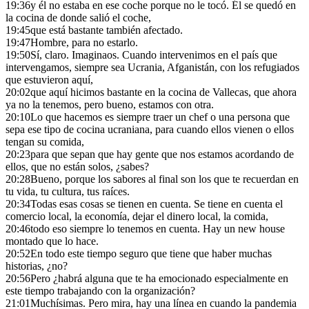
19:36
y él no estaba en ese coche porque no le tocó. Él se quedó en
la cocina de donde salió el coche,
19:45
que está bastante también afectado.
19:47
Hombre, para no estarlo.
19:50
Sí, claro. Imaginaos. Cuando intervenimos en el país que
intervengamos, siempre sea Ucrania, Afganistán, con los refugiados
que estuvieron aquí,
20:02
que aquí hicimos bastante en la cocina de Vallecas, que ahora
ya no la tenemos, pero bueno, estamos con otra.
20:10
Lo que hacemos es siempre traer un chef o una persona que
sepa ese tipo de cocina ucraniana, para cuando ellos vienen o ellos
tengan su comida,
20:23
para que sepan que hay gente que nos estamos acordando de
ellos, que no están solos, ¿sabes?
20:28
Bueno, porque los sabores al final son los que te recuerdan en
tu vida, tu cultura, tus raíces.
20:34
Todas esas cosas se tienen en cuenta. Se tiene en cuenta el
comercio local, la economía, dejar el dinero local, la comida,
20:46
todo eso siempre lo tenemos en cuenta. Hay un new house
montado que lo hace.
20:52
En todo este tiempo seguro que tiene que haber muchas
historias, ¿no?
20:56
Pero ¿habrá alguna que te ha emocionado especialmente en
este tiempo trabajando con la organización?
21:01
Muchísimas. Pero mira, hay una línea en cuando la pandemia