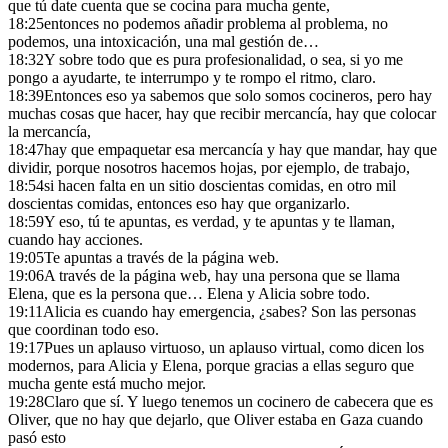
que tú date cuenta que se cocina para mucha gente,
18:25
entonces no podemos añadir problema al problema, no
podemos, una intoxicación, una mal gestión de…
18:32
Y sobre todo que es pura profesionalidad, o sea, si yo me
pongo a ayudarte, te interrumpo y te rompo el ritmo, claro.
18:39
Entonces eso ya sabemos que solo somos cocineros, pero hay
muchas cosas que hacer, hay que recibir mercancía, hay que colocar
la mercancía,
18:47
hay que empaquetar esa mercancía y hay que mandar, hay que
dividir, porque nosotros hacemos hojas, por ejemplo, de trabajo,
18:54
si hacen falta en un sitio doscientas comidas, en otro mil
doscientas comidas, entonces eso hay que organizarlo.
18:59
Y eso, tú te apuntas, es verdad, y te apuntas y te llaman,
cuando hay acciones.
19:05
Te apuntas a través de la página web.
19:06
A través de la página web, hay una persona que se llama
Elena, que es la persona que… Elena y Alicia sobre todo.
19:11
Alicia es cuando hay emergencia, ¿sabes? Son las personas
que coordinan todo eso.
19:17
Pues un aplauso virtuoso, un aplauso virtual, como dicen los
modernos, para Alicia y Elena, porque gracias a ellas seguro que
mucha gente está mucho mejor.
19:28
Claro que sí. Y luego tenemos un cocinero de cabecera que es
Oliver, que no hay que dejarlo, que Oliver estaba en Gaza cuando
pasó esto