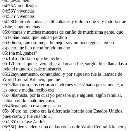
04:54
esto bien.
04:55
Aprendizajes.
04:56
Y vivencias.
04:57
Y vivencias.
04:58
Dentro de todas las dificultades y todo lo que vi y todo lo que
visité, tengo muchas
05:04
caras y muchas muestras de cariño de muchísima gente, que
no tenían nada, que habían perdido
05:09
todo, que eso me, a lo mejor soy un poco egoísta en ese
aspecto, me han reconfortado mucho
05:14
a mí, ¿sabes?
05:15
Con todo lo que he hecho.
05:17
Pero sí que es verdad, esa llamada fue, surgió, hice llamadas a
todo el mundo, desde ministerio,
05:22
ayuntamiento, comunidad, y por supuesto fue la llamada de
World Central Kitchen, que me
05:32
llamaron, nos cerraron el viernes y el sábado por la noche, a
las once y media, recibo esa
05:40
llamada, por la cual yo pensaba que alguien, algún familiar,
había pasado cualquier cosa,
05:46
cualquier cosa que pasaba.
05:48
Pero no, como era la diferencia horaria con Estados Unidos,
pues claro, y fue cuando…
05:53
Y era José Andrés.
05:55
Quieres liderar una de las cocinas de World Central Kitchen y