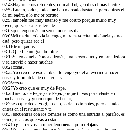
02:48
Hay muchos referentes, en realidad, ¿cuál es el más fuerte?
02:52
Bueno, todos, todos me han marcado bastante, pero quizás el
de mi padre, a lo mejor porque
02:57
también fue muy intenso y fue cortito porque murió muy
joven, quizás sea el referente
03:03
que tengo más presente todos los días.
03:05
Mi madre todavía la tengo, muy mayorcita, mi abuela ya no
está, pero quizás sea el
03:11
de mi padre.
03:12
Que fue un gran hombre.
03:13
Sí, en aquella época además, una persona muy emprendedora
y se atrevió a hacer muchas
03:21
cosas.
03:22
Yo creo que eso también lo tengo yo, el atreverme a hacer
cosas y ir por delante en algunas
03:26
cosas.
03:27
Yo creo que es muy de Pepe.
03:28
Bueno, de Pepe y de Pepa, porque tú vas por delante en
muchas cosas y yo creo que de hecho,
03:33
eso que decía Yogi, insisto, lo de los tomates, pero cuando
entras en el restaurante y te
03:37
encuentras con los tomates es como una entrada al paraíso, es
como, relajaos que vas a estar
03:41
a gusto y vas a comer fenomenal, pero relajaos.
03:45
Quizás sea que donde más a gusto estás es en una huerta.