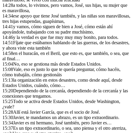
14:28
a todos, lo vivimos, pero vamos, José, sus hijas, su mujer que
es maravillosa,
14:34
ese apoyo que tiene José también, y las niñas son maravillosas,
tres hijas estupendas, guapísimas,
14:41
y vamos, cómo siguen de bien a José, cómo están ahí
apoyándole, trabajando con su padre muchísimo,
14:46
y la verdad es que fue muy muy muy bonito, para todos.
14:51
Fíjate que estábamos hablando de las guerras, de los desastres,
y ahora viste esta también
14:58
en el huracán, en el Beril, que esto es, que también, o sea, que
al final…
15:04
No, eso se gestiona más desde Estados Unidos.
15:08
Vale, eso es justo lo que te quería preguntar, cómo hacéis,
cómo trabajáis, cómo gestionáis
15:13
la organización en estos desastres, como desde aquí, desde
Estados Unidos, cuándo, cómo…
15:20
Dependiendo de la cercanía, dependiendo de la cercanía y las
conexiones que tengamos.
15:25
Todo se activa desde Estados Unidos, desde Washington,
¿vale?
15:28
Allí está Javier García, que es el socio de José.
15:30
Javier, te mandamos un abrazo, es un tipo extraordinario.
15:34
Javier es mi hermano, José también, pero Javier es…
15:37
Es un tipo extraordinario, o sea, uno piensa y el otro aterriza,