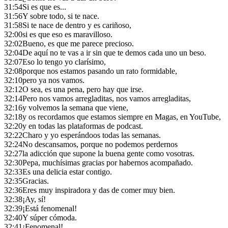
31:54
Si es que es...
31:56
Y sobre todo, si te nace.
31:58
Si te nace de dentro y es cariñoso,
32:00
si es que eso es maravilloso.
32:02
Bueno, es que me parece precioso.
32:04
De aquí no te vas a ir sin que te demos cada uno un beso.
32:07
Eso lo tengo yo clarísimo,
32:08
porque nos estamos pasando un rato formidable,
32:10
pero ya nos vamos.
32:12
O sea, es una pena, pero hay que irse.
32:14
Pero nos vamos arregladitas, nos vamos arregladitas,
32:16
y volvemos la semana que viene,
32:18
y os recordamos que estamos siempre en Magas, en YouTube,
32:20
y en todas las plataformas de podcast.
32:22
Charo y yo esperándoos todas las semanas.
32:24
No descansamos, porque no podemos perdernos
32:27
la adicción que supone la buena gente como vosotras.
32:30
Pepa, muchísimas gracias por habernos acompañado.
32:33
Es una delicia estar contigo.
32:35
Gracias.
32:36
Eres muy inspiradora y das de comer muy bien.
32:38
¡Ay, sí!
32:39
¡Está fenomenal!
32:40
Y súper cómoda.
32:41
¡Fenomenal!