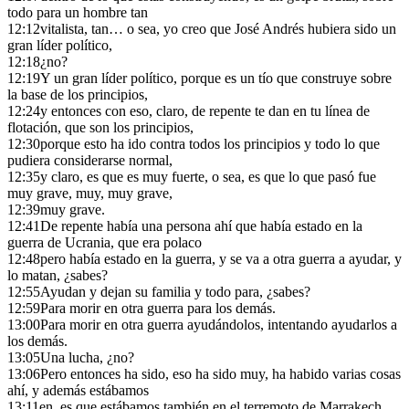
todo para un hombre tan
12:12
vitalista, tan… o sea, yo creo que José Andrés hubiera sido un
gran líder político,
12:18
¿no?
12:19
Y un gran líder político, porque es un tío que construye sobre
la base de los principios,
12:24
y entonces con eso, claro, de repente te dan en tu línea de
flotación, que son los principios,
12:30
porque esto ha ido contra todos los principios y todo lo que
pudiera considerarse normal,
12:35
y claro, es que es muy fuerte, o sea, es que lo que pasó fue
muy grave, muy, muy grave,
12:39
muy grave.
12:41
De repente había una persona ahí que había estado en la
guerra de Ucrania, que era polaco
12:48
pero había estado en la guerra, y se va a otra guerra a ayudar, y
lo matan, ¿sabes?
12:55
Ayudan y dejan su familia y todo para, ¿sabes?
12:59
Para morir en otra guerra para los demás.
13:00
Para morir en otra guerra ayudándolos, intentando ayudarlos a
los demás.
13:05
Una lucha, ¿no?
13:06
Pero entonces ha sido, eso ha sido muy, ha habido varias cosas
ahí, y además estábamos
13:11
en, es que estábamos también en el terremoto de Marrakech,