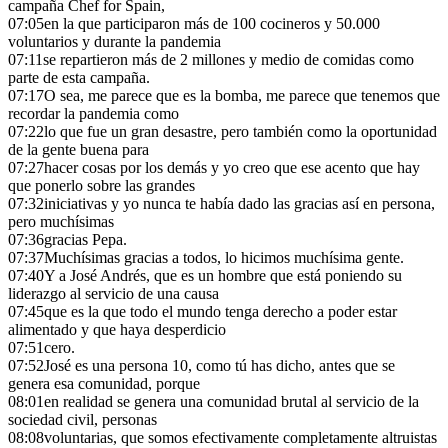
campaña Chef for Spain,
07:05
en la que participaron más de 100 cocineros y 50.000
voluntarios y durante la pandemia
07:11
se repartieron más de 2 millones y medio de comidas como
parte de esta campaña.
07:17
O sea, me parece que es la bomba, me parece que tenemos que
recordar la pandemia como
07:22
lo que fue un gran desastre, pero también como la oportunidad
de la gente buena para
07:27
hacer cosas por los demás y yo creo que ese acento que hay
que ponerlo sobre las grandes
07:32
iniciativas y yo nunca te había dado las gracias así en persona,
pero muchísimas
07:36
gracias Pepa.
07:37
Muchísimas gracias a todos, lo hicimos muchísima gente.
07:40
Y a José Andrés, que es un hombre que está poniendo su
liderazgo al servicio de una causa
07:45
que es la que todo el mundo tenga derecho a poder estar
alimentado y que haya desperdicio
07:51
cero.
07:52
José es una persona 10, como tú has dicho, antes que se
genera esa comunidad, porque
08:01
en realidad se genera una comunidad brutal al servicio de la
sociedad civil, personas
08:08
voluntarias, que somos efectivamente completamente altruistas