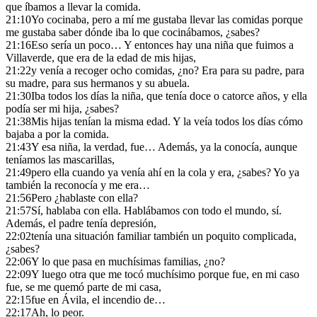
que íbamos a llevar la comida.
21:10
Yo cocinaba, pero a mí me gustaba llevar las comidas porque
me gustaba saber dónde iba lo que cocinábamos, ¿sabes?
21:16
Eso sería un poco… Y entonces hay una niña que fuimos a
Villaverde, que era de la edad de mis hijas,
21:22
y venía a recoger ocho comidas, ¿no? Era para su padre, para
su madre, para sus hermanos y su abuela.
21:30
Iba todos los días la niña, que tenía doce o catorce años, y ella
podía ser mi hija, ¿sabes?
21:38
Mis hijas tenían la misma edad. Y la veía todos los días cómo
bajaba a por la comida.
21:43
Y esa niña, la verdad, fue… Además, ya la conocía, aunque
teníamos las mascarillas,
21:49
pero ella cuando ya venía ahí en la cola y era, ¿sabes? Yo ya
también la reconocía y me era…
21:56
Pero ¿hablaste con ella?
21:57
Sí, hablaba con ella. Hablábamos con todo el mundo, sí.
Además, el padre tenía depresión,
22:02
tenía una situación familiar también un poquito complicada,
¿sabes?
22:06
Y lo que pasa en muchísimas familias, ¿no?
22:09
Y luego otra que me tocó muchísimo porque fue, en mi caso
fue, se me quemó parte de mi casa,
22:15
fue en Ávila, el incendio de…
22:17
Ah, lo peor.