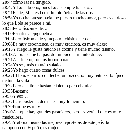
28:44
cómo las ha dirigido.
28:47
Y Lola, bueno, pues Lola siempre ha sido…
28:51
Fíjate, Mila es la madre biológica de las dos.
28:54
Yo no he puesto nada, he puesto mucho amor, pero es curioso
lo que Lola se parece a mí.
28:58
Pero físicamente…
29:00
Eso decía epigenética.
29:03
Pero físicamente y luego muchísimas cosas.
29:08
Es muy espontánea, es muy graciosa, es muy alegre.
29:15
Y luego le gusta mucho la cocina y tiene mucho talento.
29:18
Ahora se me ha pasado un poco al mundo dulce.
29:21
Ah, bueno, no nos importa nada.
29:24
Yo soy más mundo salado.
29:25
Yo hago cuatro cosas dulces.
29:27
El flan, el arroz con leche, un bizcocho muy natillas, lo típico
de toda la vida.
29:32
Pero ella tiene bastante talento para el dulce.
29:35
Bastante.
29:36
Y eso…
29:37
La repostería además es muy femenino.
29:39
Porque es muy…
29:40
Aunque hay grandes pasteleros, pero es verdad que es muy
meticulosa.
29:43
Y ahora mismo las mejores reposteras de este país, la
campeona de España, es mujer.