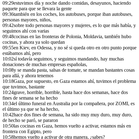
09:29
estuvimos día y noche dando comidas, desayunos, haciendo
paquete para que se llevara la gente
09:36
también en los coches, los autobuses, porque iban autobuses,
personas mayores, niños,
09:42
sobre todo personas mayores y mujeres, es lo que más había, y
seguimos ahí con varias
09:48
cocinas en las fronteras de Polonia, Moldavia, también hubo
cocinas, y ahora ya solo quedan
09:55
en Kiev, en Odessa, y no sé si queda otro en otro punto porque
estábamos ahí, pero
10:02
sí todavía seguimos, y seguimos mandando, hay muchas
donaciones de muchas empresas españolas,
10:08
y se manda pasta, salsas de tomate, se mandan bastantes cosas
para allá, y ahora tenemos
10:18
Gaza, por supuesto, en Gaza estamos ahí, tuvimos el problema
que tuvimos, bastante
10:24
grave, horrible, horrible, hasta hace dos semanas, hace dos
fines de semana se ha hecho
10:34
el último funeral en Australia por la compañera, por ZOMI, es
el último ya que se ha hecho,
10:42
hace dos fines de semana, ha sido muy muy duro, muy duro,
de hecho se paró, se pararon
10:50
las cocinas en Gaza, hemos vuelto a activar, estamos más en
frontera con Egipto, pero
10:58
hemos vuelto a activar de otra manera, ¿sabes?