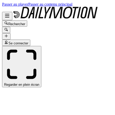
Passer au player
Passer au contenu principal
Rechercher
Se connecter
Regarder en plein écran