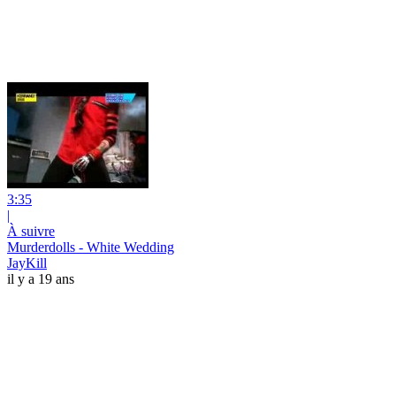
3:35
|
À suivre
Murderdolls - White Wedding
JayKill
il y a 19 ans