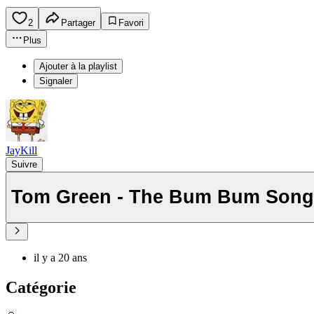
2
Partager
Favori
Plus
Ajouter à la playlist
Signaler
JayKill
Suivre
Tom Green - The Bum Bum Song
il y a 20 ans
Catégorie