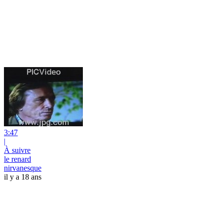
3:47
|
À suivre
le renard
nirvanesque
il y a 18 ans