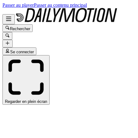
Passer au player
Passer au contenu principal
Rechercher
Se connecter
Regarder en plein écran