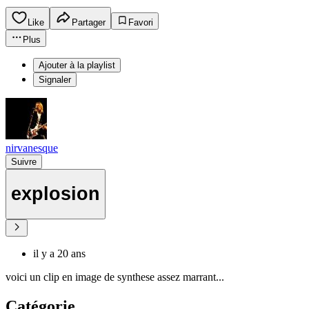
Like
Partager
Favori
Plus
Ajouter à la playlist
Signaler
nirvanesque
Suivre
explosion
il y a 20 ans
voici un clip en image de synthese assez marrant...
Catégorie