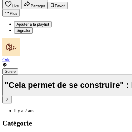
Like
Partager
Favori
Plus
Ajouter à la playlist
Signaler
Ode
Suivre
"Cela permet de se construire" : D
il y a 2 ans
Catégorie