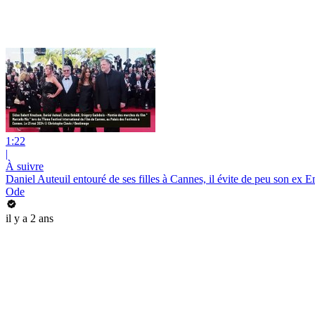
1:22
|
À suivre
Daniel Auteuil entouré de ses filles à Cannes, il évite de peu son ex
Ode
il y a 2 ans