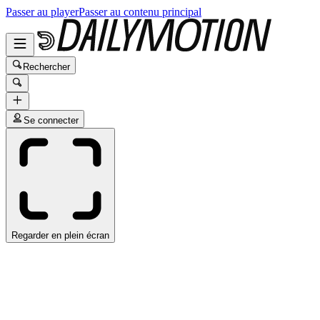
Passer au player
Passer au contenu principal
Rechercher
Se connecter
Regarder en plein écran