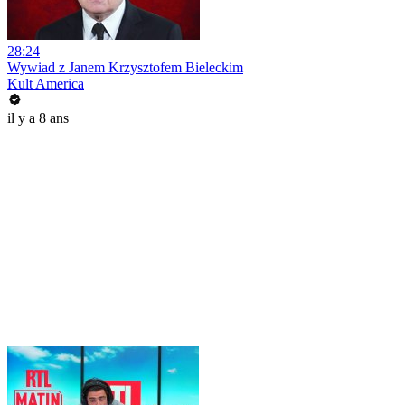
28:24
Wywiad z Janem Krzysztofem Bieleckim
Kult America
il y a 8 ans