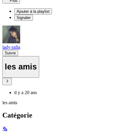
Plus
Ajouter à la playlist
Signaler
lady-rafia
Suivre
les amis
il y a 20 ans
les amis
Catégorie
🗞