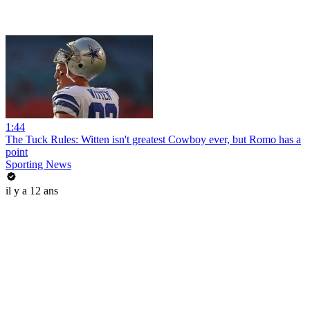
1:44
The Tuck Rules: Witten isn't greatest Cowboy ever, but Romo has a
point
Sporting News
il y a 12 ans