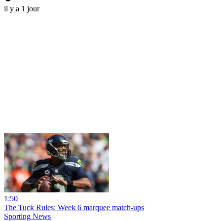
il y a 1 jour
1:50
The Tuck Rules: Week 6 marquee match-ups
Sporting News