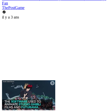
Fan
ThePostGame
il y a 3 ans