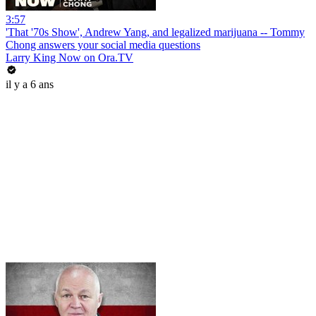
3:57
'That '70s Show', Andrew Yang, and legalized marijuana -- Tommy
Chong answers your social media questions
Larry King Now on Ora.TV
il y a 6 ans