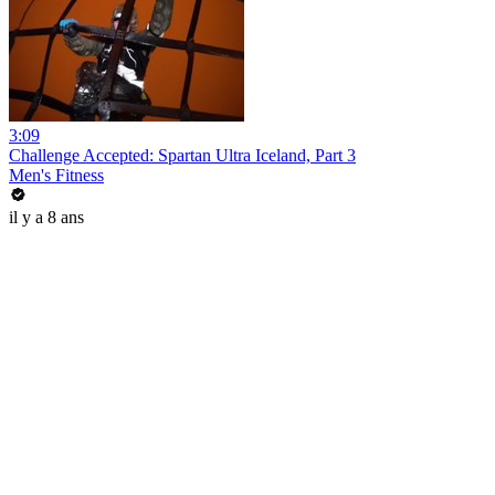
3:09
Challenge Accepted: Spartan Ultra Iceland, Part 3
Men's Fitness
il y a 8 ans