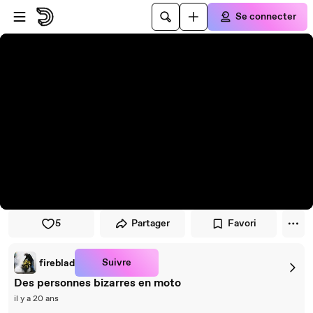
Passer au player
Passer au contenu principal
Se connecter
5
Partager
Favori
Suivre
fireblad
Des personnes bizarres en moto
il y a 20 ans