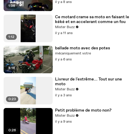
il y a 8 ans
1:36
Ce motard crame sa moto en faisant le
kéké et en accelerant comme un fou
Mister Buzz
il y a 11 ans
1:12
ballade moto avec des potes
mécaniquement votre
il y a 6 ans
8:18
Livreur de l'extrême... Tout sur une
moto
Mister Buzz
il y a 3 ans
0:23
Petit problème de moto non?
Mister Buzz
il y a 9 ans
0:26