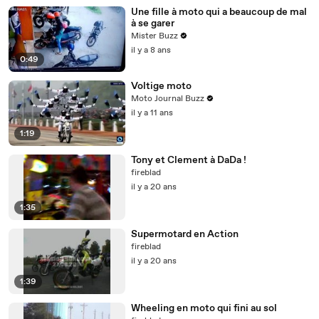
Une fille à moto qui a beaucoup de mal
à se garer
Mister Buzz
il y a 8 ans
0:49
Voltige moto
Moto Journal Buzz
il y a 11 ans
1:19
Tony et Clement à DaDa !
fireblad
il y a 20 ans
1:35
Supermotard en Action
fireblad
il y a 20 ans
1:39
Wheeling en moto qui fini au sol