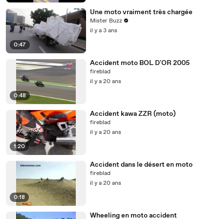
Une moto vraiment très chargée
Mister Buzz
il y a 3 ans
0:47
Accident moto BOL D'OR 2005
fireblad
il y a 20 ans
0:48
Accident kawa ZZR (moto)
fireblad
il y a 20 ans
1:20
Accident dans le désert en moto
fireblad
il y a 20 ans
0:18
Wheeling en moto accident