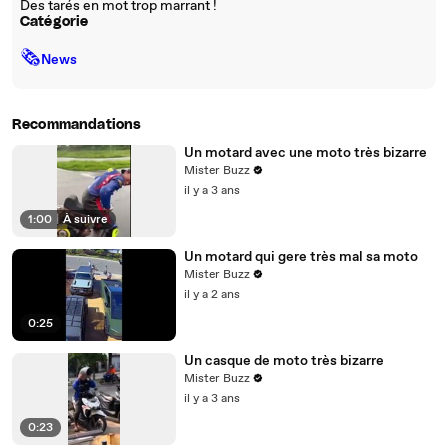
Des tarés en mot trop marrant !
Catégorie
🗞
News
Recommandations
Un motard avec une moto très bizarre
Mister Buzz
il y a 3 ans
1:00
|
À suivre
Un motard qui gere très mal sa moto
Mister Buzz
il y a 2 ans
0:25
Un casque de moto très bizarre
Mister Buzz
il y a 3 ans
0:23