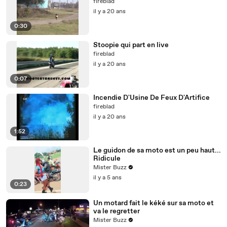
fireblad
il y a 20 ans
0:30
Stoopie qui part en live
fireblad
il y a 20 ans
0:07
Incendie D'Usine De Feux D'Artifice
fireblad
il y a 20 ans
1:52
Le guidon de sa moto est un peu haut...
Ridicule
Mister Buzz
il y a 5 ans
0:23
Un motard fait le kéké sur sa moto et
va le regretter
Mister Buzz