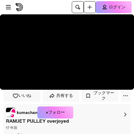
プレイヤーにスキップ
メインコンテンツにスキップ
ログイン
ブックマー
いいね
共有する
ク
+フォロー
kumachan
RAMJET PULLEY overjoyed
17 年前