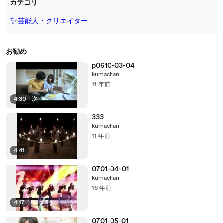
カテゴリ
✨
芸能人・クリエイター
お勧め
p0610-03-04
kumachan
11 年前
4:30
|
次
333
kumachan
11 年前
4:41
0701-04-01
kumachan
16 年前
4:17
0701-05-01