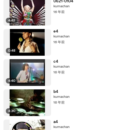
0621-0104
kumachan
16 年前
4:42
e4
kumachan
16 年前
0:48
c4
kumachan
16 年前
4:40
b4
kumachan
16 年前
4:30
a4
kumachan