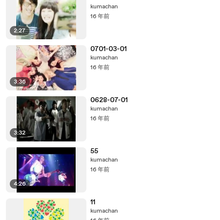
kumachan
16 年前
2:27
0701-03-01
kumachan
16 年前
3:36
0628-07-01
kumachan
16 年前
3:32
55
kumachan
16 年前
4:26
11
kumachan