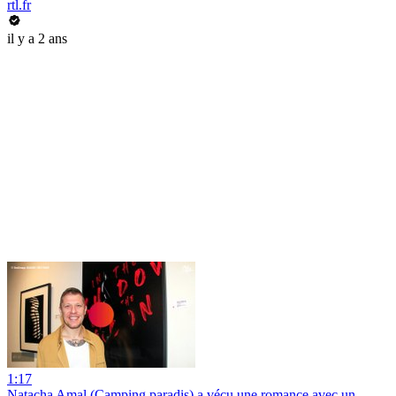
rtl.fr
il y a 2 ans
1:17
Natacha Amal (Camping paradis) a vécu une romance avec un