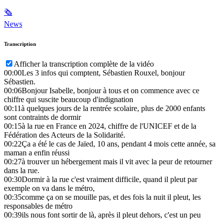
🗞
News
Transcription
Afficher la transcription complète de la vidéo
00:00
Les 3 infos qui comptent, Sébastien Rouxel, bonjour
Sébastien.
00:06
Bonjour Isabelle, bonjour à tous et on commence avec ce
chiffre qui suscite beaucoup d'indignation
00:11
à quelques jours de la rentrée scolaire, plus de 2000 enfants
sont contraints de dormir
00:15
à la rue en France en 2024, chiffre de l'UNICEF et de la
Fédération des Acteurs de la Solidarité.
00:22
Ça a été le cas de Jaïed, 10 ans, pendant 4 mois cette année, sa
maman a enfin réussi
00:27
à trouver un hébergement mais il vit avec la peur de retourner
dans la rue.
00:30
Dormir à la rue c'est vraiment difficile, quand il pleut par
exemple on va dans le métro,
00:35
comme ça on se mouille pas, et des fois la nuit il pleut, les
responsables de métro
00:39
ils nous font sortir de là, après il pleut dehors, c'est un peu