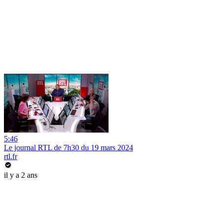
5:46
Le journal RTL de 7h30 du 19 mars 2024
rtl.fr
il y a 2 ans