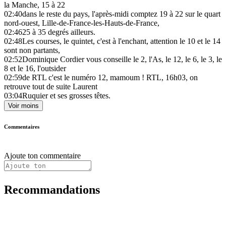
la Manche, 15 à 22
02:40
dans le reste du pays, l'après-midi comptez 19 à 22 sur le quart
nord-ouest, Lille-de-France-les-Hauts-de-France,
02:46
25 à 35 degrés ailleurs.
02:48
Les courses, le quintet, c'est à l'enchant, attention le 10 et le 14
sont non partants,
02:52
Dominique Cordier vous conseille le 2, l'As, le 12, le 6, le 3, le
8 et le 16, l'outsider
02:59
de RTL c'est le numéro 12, mamoum ! RTL, 16h03, on
retrouve tout de suite Laurent
03:04
Ruquier et ses grosses têtes.
Voir moins
Commentaires
Ajoute ton commentaire
Recommandations