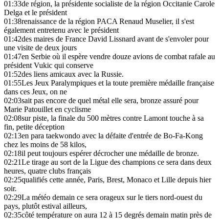
01:33
de région, la présidente socialiste de la région Occitanie Carole
Delga et le président
01:38
renaissance de la région PACA Renaud Muselier, il s'est
également entretenu avec le président
01:42
des maires de France David Lissnard avant de s'envoler pour
une visite de deux jours
01:47
en Serbie où il espère vendre douze avions de combat rafale au
président Vukic qui conserve
01:52
des liens amicaux avec la Russie.
01:55
Les Jeux Paralympiques et la toute première médaille française
dans ces Jeux, on ne
02:03
sait pas encore de quel métal elle sera, bronze assuré pour
Marie Patouillet en cyclisme
02:08
sur piste, la finale du 500 mètres contre Lamont touche à sa
fin, petite déception
02:13
en para taekwondo avec la défaite d'entrée de Bo-Fa-Kong
chez les moins de 58 kilos,
02:18
il peut toujours espérer décrocher une médaille de bronze.
02:21
Le tirage au sort de la Ligue des champions ce sera dans deux
heures, quatre clubs français
02:25
qualifiés cette année, Paris, Brest, Monaco et Lille depuis hier
soir.
02:29
La météo demain ce sera orageux sur le tiers nord-ouest du
pays, plutôt estival ailleurs,
02:35
côté température on aura 12 à 15 degrés demain matin près de