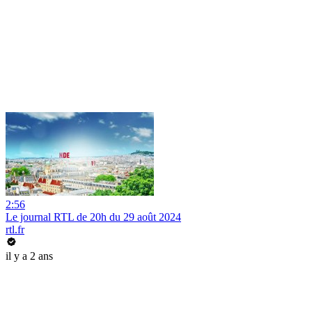
2:56
Le journal RTL de 20h du 29 août 2024
rtl.fr
il y a 2 ans