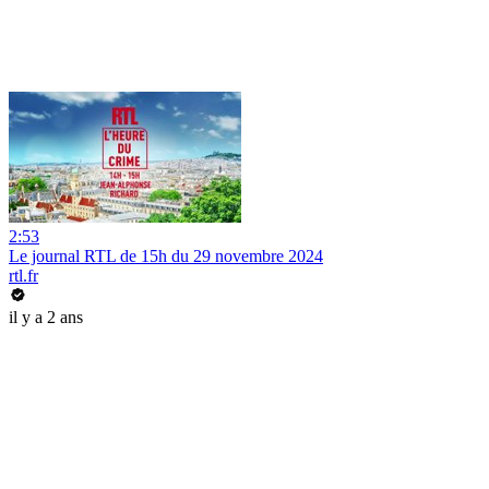
2:53
Le journal RTL de 15h du 29 novembre 2024
rtl.fr
il y a 2 ans