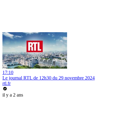
17:10
Le journal RTL de 12h30 du 29 novembre 2024
rtl.fr
il y a 2 ans