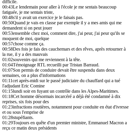
difficile.
00:43
Le lendemain pour aller à l'école je me sentais beaucoup
fatiguée, je me sentais triste,
00:48
s'il y avait un exercice je le faisais pas.
00:50
Quand je vais en classe par exemple il y a mes amis qui me
demandent si on peut jouer
00:53
ensemble chez moi, comment dire, j'ai peur, j'ai peur qu'ils se
moquent de moi, quelque
00:57
chose comme ça.
00:58
Des fois je fais des cauchemars et des rêves, après retourner à
la rue, il y a des mauvais
01:02
souvenirs qui me reviennent à la tête.
01:04
Témoignage RTL recueilli par Tristan Barraud.
01:07
Son permis de conduire devait être suspendu dans deux
semaines, on a plus d'informations
01:11
cet après-midi sur le passé judiciaire du chauffard qui a tué
l'adjudant Eric Comine
01:15
lundi soir en fuyant un contrôle dans les Alpes-Maritimes.
01:18
Cet homme désormais incarcéré a déjà été condamné à dix
reprises, six fois pour des
01:23
infractions routières, notamment pour conduite en état d'ivresse
et ou sous l'emprise de
01:28
stupéfiants.
01:29
Toujours en quête d'un premier ministre, Emmanuel Macron a
reçu ce matin deux présidents