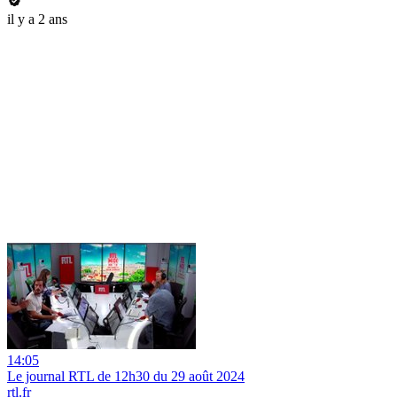
il y a 2 ans
14:05
Le journal RTL de 12h30 du 29 août 2024
rtl.fr