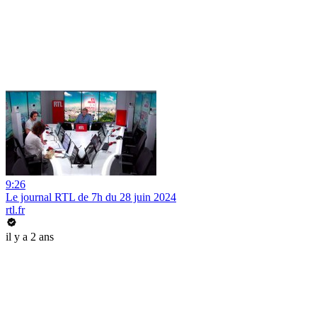
9:26
Le journal RTL de 7h du 28 juin 2024
rtl.fr
il y a 2 ans