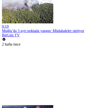
0:19
Muğla’da 3 ayrı noktada yangın: Müdahaleler sürüyor
BirGün TV
2 hafta önce