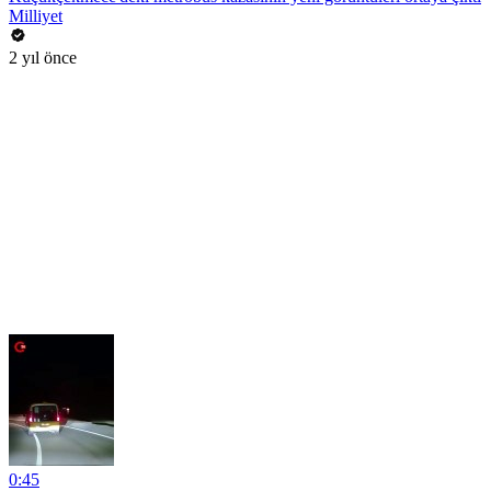
Milliyet
2 yıl önce
0:45