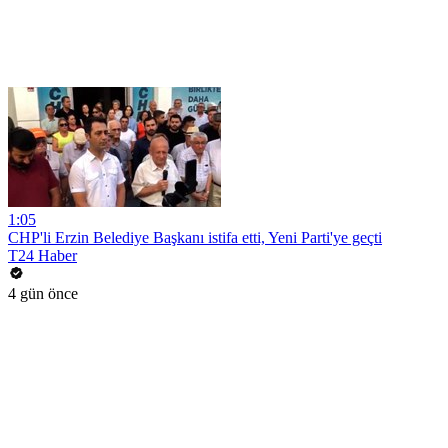
1:05
CHP'li Erzin Belediye Başkanı istifa etti, Yeni Parti'ye geçti
T24 Haber
4 gün önce