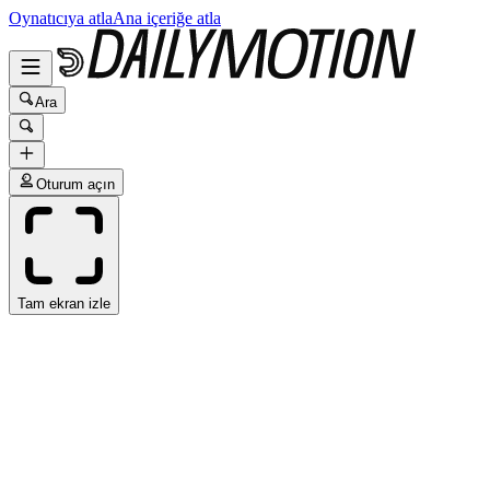
Oynatıcıya atla
Ana içeriğe atla
Ara
Oturum açın
Tam ekran izle