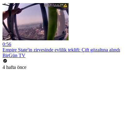
0:56
Empire State'in zirvesinde evlilik teklifi: Çift gözaltına alındı
BirGün TV
4 hafta önce