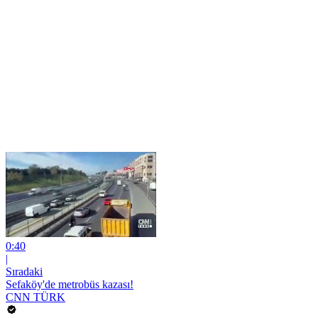
0:40
|
Sıradaki
Sefaköy'de metrobüs kazası!
CNN TÜRK