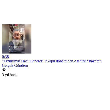
0:38
"Erzurumlu Hacı Dönerci" lakaplı dönerciden Atatürk'e hakaret!
Gerçek Gündem
3 yıl önce