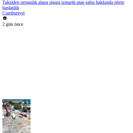
Taksiden ormanlık alana sigara izmariti atan şahıs hakkında işlem
başlatıldı
Cumhuriyet
2 gün önce