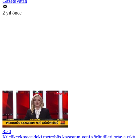
GazeteVatan
2 yıl önce
8:20
Küçükçekmece'deki metrobüs kazasının yeni görüntüleri ortaya çıktı