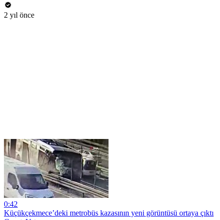
2 yıl önce
0:42
Küçükçekmece’deki metrobüs kazasının yeni görüntüsü ortaya çıktı