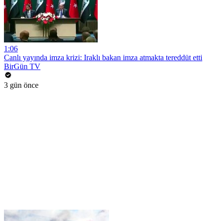
1:06
Canlı yayında imza krizi: Iraklı bakan imza atmakta tereddüt etti
BirGün TV
3 gün önce