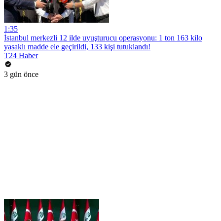
1:35
İstanbul merkezli 12 ilde uyuşturucu operasyonu: 1 ton 163 kilo
yasaklı madde ele geçirildi, 133 kişi tutuklandı!
T24 Haber
3 gün önce