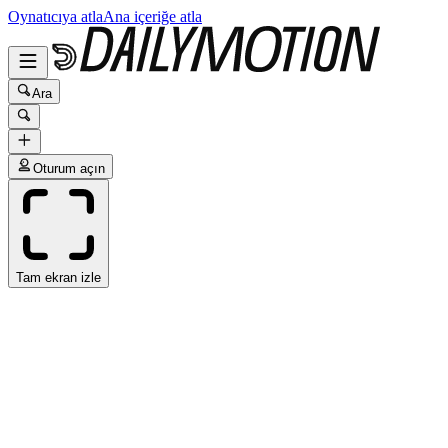
Oynatıcıya atla
Ana içeriğe atla
Ara
Oturum açın
Tam ekran izle