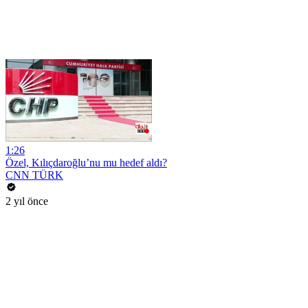
1:26
Özel, Kılıçdaroğlu’nu mu hedef aldı?
CNN TÜRK
2 yıl önce