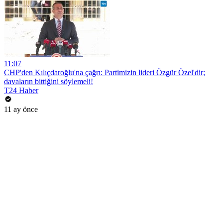
11:07
CHP'den Kılıçdaroğlu'na çağrı: Partimizin lideri Özgür Özel'dir;
davaların bittiğini söylemeli!
T24 Haber
11 ay önce