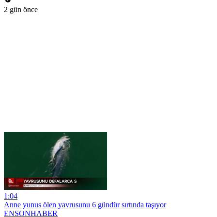
2 gün önce
1:04
Anne yunus ölen yavrusunu 6 gündür sırtında taşıyor
ENSONHABER