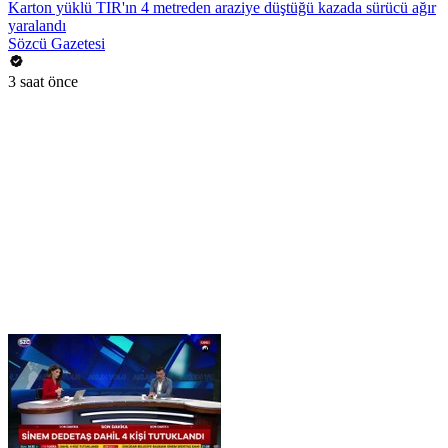
Karton yüklü TIR'ın 4 metreden araziye düştüğü kazada sürücü ağır
yaralandı
Sözcü Gazetesi
3 saat önce