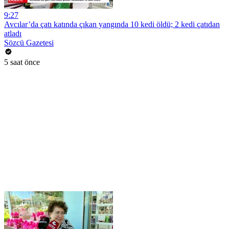
9:27
Avcılar’da çatı katında çıkan yangında 10 kedi öldü; 2 kedi çatıdan
atladı
Sözcü Gazetesi
5 saat önce