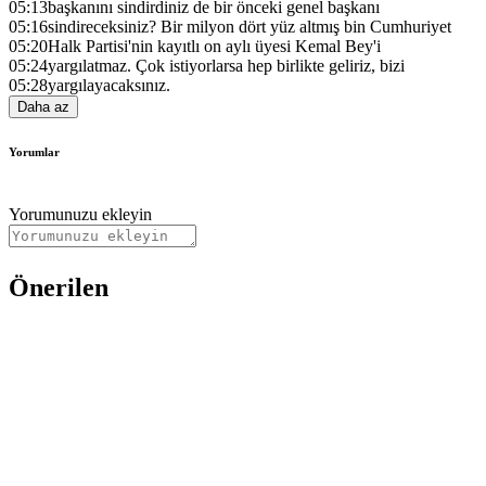
05:13
başkanını sindirdiniz de bir önceki genel başkanı
05:16
sindireceksiniz? Bir milyon dört yüz altmış bin Cumhuriyet
05:20
Halk Partisi'nin kayıtlı on aylı üyesi Kemal Bey'i
05:24
yargılatmaz. Çok istiyorlarsa hep birlikte geliriz, bizi
05:28
yargılayacaksınız.
Daha az
Yorumlar
Yorumunuzu ekleyin
Önerilen