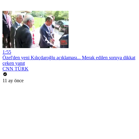
1:55
Özel'den yeni Kılıçdaroğlu açıklaması... Merak edilen soruya dikkat
çeken yanıt
CNN TÜRK
11 ay önce