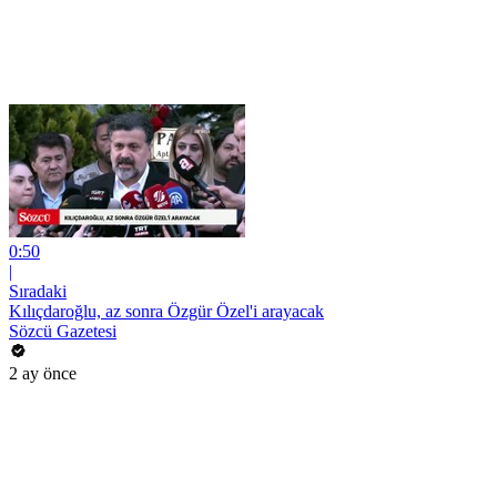
0:50
|
Sıradaki
Kılıçdaroğlu, az sonra Özgür Özel'i arayacak
Sözcü Gazetesi
2 ay önce