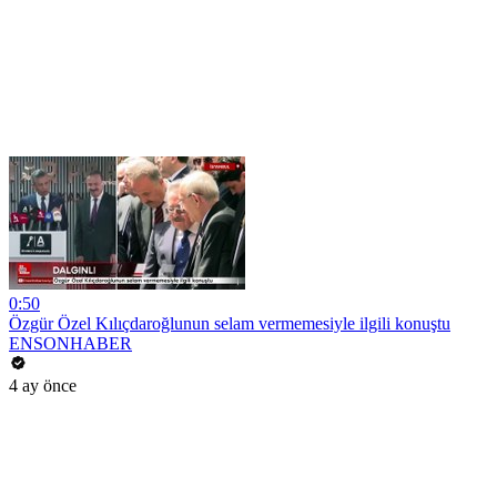
0:50
Özgür Özel Kılıçdaroğlunun selam vermemesiyle ilgili konuştu
ENSONHABER
4 ay önce