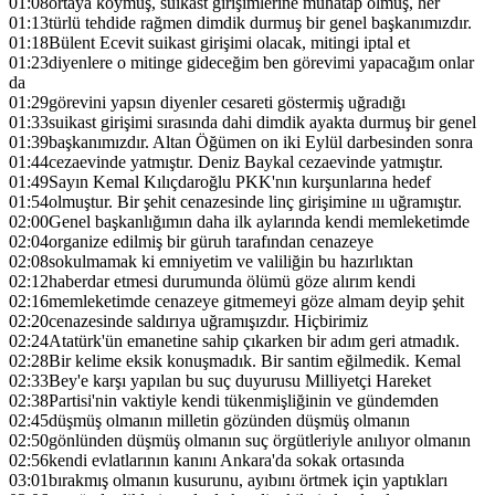
01:08
ortaya koymuş, suikast girişimlerine muhatap olmuş, her
01:13
türlü tehdide rağmen dimdik durmuş bir genel başkanımızdır.
01:18
Bülent Ecevit suikast girişimi olacak, mitingi iptal et
01:23
diyenlere o mitinge gideceğim ben görevimi yapacağım onlar
da
01:29
görevini yapsın diyenler cesareti göstermiş uğradığı
01:33
suikast girişimi sırasında dahi dimdik ayakta durmuş bir genel
01:39
başkanımızdır. Altan Öğümen on iki Eylül darbesinden sonra
01:44
cezaevinde yatmıştır. Deniz Baykal cezaevinde yatmıştır.
01:49
Sayın Kemal Kılıçdaroğlu PKK'nın kurşunlarına hedef
01:54
olmuştur. Bir şehit cenazesinde linç girişimine ııı uğramıştır.
02:00
Genel başkanlığımın daha ilk aylarında kendi memleketimde
02:04
organize edilmiş bir güruh tarafından cenazeye
02:08
sokulmamak ki emniyetim ve valiliğin bu hazırlıktan
02:12
haberdar etmesi durumunda ölümü göze alırım kendi
02:16
memleketimde cenazeye gitmemeyi göze almam deyip şehit
02:20
cenazesinde saldırıya uğramışızdır. Hiçbirimiz
02:24
Atatürk'ün emanetine sahip çıkarken bir adım geri atmadık.
02:28
Bir kelime eksik konuşmadık. Bir santim eğilmedik. Kemal
02:33
Bey'e karşı yapılan bu suç duyurusu Milliyetçi Hareket
02:38
Partisi'nin vaktiyle kendi tükenmişliğinin ve gündemden
02:45
düşmüş olmanın milletin gözünden düşmüş olmanın
02:50
gönlünden düşmüş olmanın suç örgütleriyle anılıyor olmanın
02:56
kendi evlatlarının kanını Ankara'da sokak ortasında
03:01
bırakmış olmanın kusurunu, ayıbını örtmek için yaptıkları