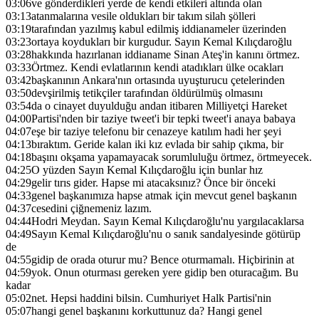
03:06
ve gönderdikleri yerde de kendi etkileri altında olan
03:13
atanmalarına vesile oldukları bir takım silah şölleri
03:19
tarafından yazılmış kabul edilmiş iddianameler üzerinden
03:23
ortaya koydukları bir kurgudur. Sayın Kemal Kılıçdaroğlu
03:28
hakkında hazırlanan iddianame Sinan Ateş'in kanını örtmez.
03:33
Örtmez. Kendi evlatlarının kendi atadıkları ülke ocakları
03:42
başkanının Ankara'nın ortasında uyuşturucu çetelerinden
03:50
devşirilmiş tetikçiler tarafından öldürülmüş olmasını
03:54
da o cinayet duyulduğu andan itibaren Milliyetçi Hareket
04:00
Partisi'nden bir taziye tweet'i bir tepki tweet'i anaya babaya
04:07
eşe bir taziye telefonu bir cenazeye katılım hadi her şeyi
04:13
bıraktım. Geride kalan iki kız evlada bir sahip çıkma, bir
04:18
başını okşama yapamayacak sorumluluğu örtmez, örtmeyecek.
04:25
O yüzden Sayın Kemal Kılıçdaroğlu için bunlar hız
04:29
gelir tırıs gider. Hapse mi atacaksınız? Önce bir önceki
04:33
genel başkanımıza hapse atmak için mevcut genel başkanın
04:37
cesedini çiğnemeniz lazım.
04:44
Hodri Meydan. Sayın Kemal Kılıçdaroğlu'nu yargılacaklarsa
04:49
Sayın Kemal Kılıçdaroğlu'nu o sanık sandalyesinde götürüp
de
04:55
gidip de orada oturur mu? Bence oturmamalı. Hiçbirinin at
04:59
yok. Onun oturması gereken yere gidip ben oturacağım. Bu
kadar
05:02
net. Hepsi haddini bilsin. Cumhuriyet Halk Partisi'nin
05:07
hangi genel başkanını korkuttunuz da? Hangi genel