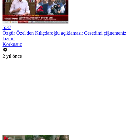
5:37
Özgür Özel'den Kılıçdaroğlu açıklaması: Cesedimi çiğnemeniz
lazım!
Korkusuz
2 yıl önce