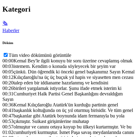
Kategori
🗞
Haberler
Döküm
Tüm video dökümünü görüntüle
00:00
Kemal Bey'le ilgili konuyu bir soru üzerine cevaplamış olmak
00:03
istemem. Kendim o konuda söyleyecek bir şeyim var
00:05
çünkü. Dün öğrendik ki önceki genel başkanımız Sayın Kemal
00:12
Kılıçdaroğlu'na üç üç buçuk yıl hapis ve siyasetten men cezası
00:20
talep eden bir iddianame hazırlanmış ve kendisini
00:26
birileri yargılamak istiyorlar. Şunu ifade etmek isterim ki
00:31
Cumhuriyet Halk Partisi Genel Başkanlığını devraldığım
Sayın
00:36
Kemal Kılıçdaroğlu Atatürk'ün kurduğu partinin genel
00:41
başkanlık koltuğunda on üç yıl oturmuş birisidir. Ve tüm genel
00:47
başkanlar gibi Atatürk boynunda idam fermanıyla bu yola
00:53
çıkmıştır. Suikast girişimlerine muhatap
00:57
olmuştur ve canını ortaya koyup bu ülkeyi kurtarmıştır. Ve bu
01:02
cumhuriyeti kurmuştur. İsmet Paşa savaş meydanlarında canını