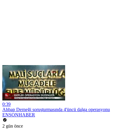
0:39
Ahbap Derneği soruşturmasında 4'üncü dalga operasyonu
ENSONHABER
2 gün önce