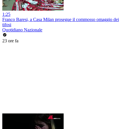
1:25
Franco Baresi, a Casa Milan prosegue il commosso omaggio dei
tifosi
Quotidiano Nazionale
23 ore fa