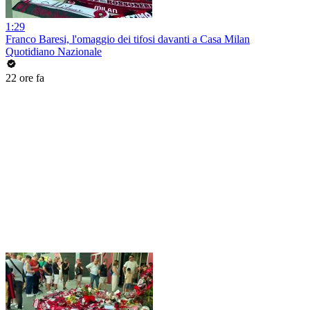
1:29
Franco Baresi, l'omaggio dei tifosi davanti a Casa Milan
Quotidiano Nazionale
22 ore fa