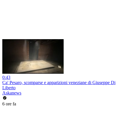
0:43
Ca' Pesaro, scomparse e apparizioni veneziane di Giuseppe Di
Liberto
Askanews
6 ore fa