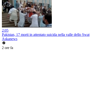
2:05
Pakistan, 17 morti in attentato suicida nella valle dello Swat
Askanews
2 ore fa