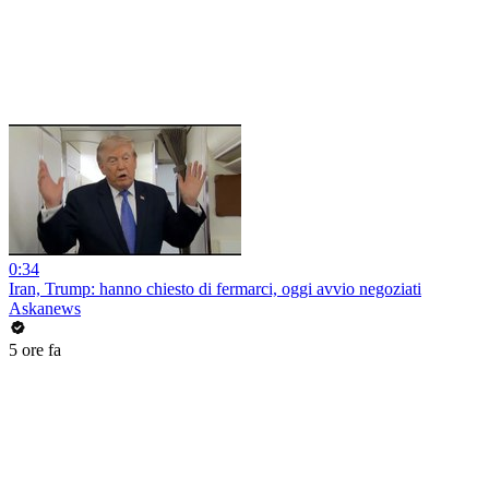
0:34
Iran, Trump: hanno chiesto di fermarci, oggi avvio negoziati
Askanews
5 ore fa