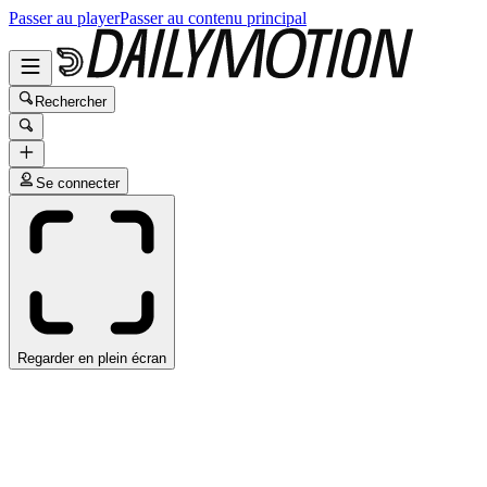
Passer au player
Passer au contenu principal
Rechercher
Se connecter
Regarder en plein écran