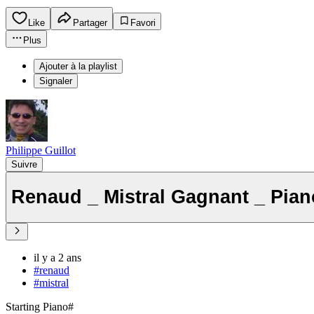
Like
Partager
Favori
Plus
Ajouter à la playlist
Signaler
Philippe Guillot
Suivre
Renaud _ Mistral Gagnant _ Pian
il y a 2 ans
#renaud
#mistral
Starting Piano#