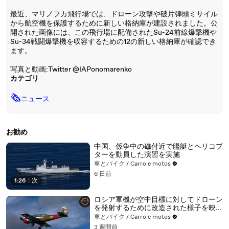
最近、マリノフカ飛行場では、ドローン攻撃や破片弾頭ミサイル
から航空機を保護するために新しい格納庫が建設されました。公
開された画像には、この飛行場に配備されたSu-24前線爆撃機や
Su-34戦闘爆撃機を収容するための12の新しい格納庫が確認でき
ます。
写真と動画:Twitter @IAPonomarenko
カテゴリ
🗞
ニュース
お勧め
中国、係争中の礁付近で艦艇とヘリコプ
ターを動員した演習を実施
車とバイク / Carro e motos
6 日前
1:26
|
次
ロシア軍機が空中目標に対してドローン
を発射するために改造された様子を映像
で公開
車とバイク / Carro e motos
3 週間前