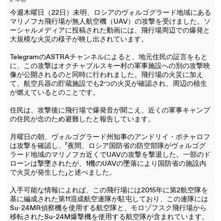
2 年前
今週木曜日（22日）未明、ロシアのヴォルゴグラード地域にある
マリノフカ飛行場が無人航空機（UAV）の攻撃を受けました。ソ
ーシャルメディアに投稿された動画には、飛行場周辺での爆発と
大規模な火災の様子が映し出されています。
TelegramのASTRAチャンネルによると、地元住民の証言をもと
に、この攻撃はオクチャブルスキー村の軍事施設への別の攻撃映
像が公開されるのと同時に行われました。飛行場の火災に加え
て、航空兵器の貯蔵施設でも2つの火災が確認され、周辺の植生
が燃えているとのことです。
住民は、攻撃後に飛行場で爆発音が聞こえ、近くの軍事キャンプ
の住民が念のため避難したと報告しています。
月曜日の朝、ヴォルゴグラード州知事のアンドリイ・ボチャロフ
は攻撃を確認し、「夜間、ロシア国防省の防空部隊がヴォルゴグ
ラード地域のマリノフカ近くでUAVの攻撃を撃退した。一部のド
ローンは撃墜されたが、1機のUAVの墜落により国防省の施設内
で火災が発生した」と述べました。
入手可能な情報によれば、この飛行場には2015年に第2航空隊を
基に編成された第11混成航空連隊が駐屯しており、この連隊には
Su-24MR偵察機を使用する航空隊と、モロゾフスク飛行場から
移転されたSu-24M爆撃機を使用する航空隊が含まれています。