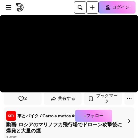
プレイヤーにスキップ
メインコンテンツにスキップ
ログイン
ブックマー
2
共有する
ク
+フォロー
車とバイク / Carro e motos
動画: ロシアのマリノフカ飛行場でドローン攻撃後に
爆発と大量の煙