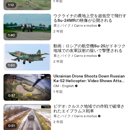
1 年前
1:12
ウクライナの農地上空を超低空で飛行す
るSu-24MRの映像が公開される
車とバイク / Carro e motos
2 年前
1:40
動画：ロシアの航空機Su-25がドネツク
地域での友軍誤射の疑いで撃墜される
車とバイク / Carro e motos
2 年前
1:50
Ukrainian Drone Shoots Down Russian
Ka-52 Helicopter: Video Shows Attack
in Kursk Region
CM - English
1 年前
0:57
ビデオ: クルスク地域での作戦で破壊さ
れたエイブラムス戦車
車とバイク / Carro e motos
2 年前
0:51