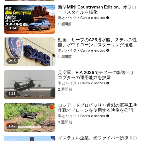
新型MINI Countryman Edition、オフロ
ードスタイルを強化
車とバイク / Carro e motos
1 週間前
3:34
動画：サーブのA26潜水艦、ステルス性
能、水中ドローン、スターリング推進を
融合
車とバイク / Carro e motos
1 週間前
2:15
英空軍、FIA 2026でチヌーク輸送ヘリ
コプターの運用能力を披露
車とバイク / Carro e motos
2 週間前
1:21
ロシア、ドブロピッリャ近郊の軍事工兵
作戦でドローンを使用する映像を公開
車とバイク / Carro e motos
3 週間前
1:47
イスラエル企業、光ファイバー誘導ドロ