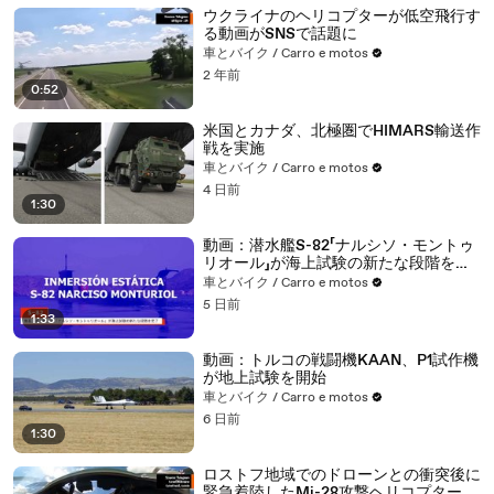
ウクライナのヘリコプターが低空飛行す
る動画がSNSで話題に
車とバイク / Carro e motos
2 年前
0:52
米国とカナダ、北極圏でHIMARS輸送作
戦を実施
車とバイク / Carro e motos
4 日前
1:30
動画：潜水艦S-82「ナルシソ・モントゥ
リオール」が海上試験の新たな段階を完
了
車とバイク / Carro e motos
5 日前
1:33
動画：トルコの戦闘機KAAN、P1試作機
が地上試験を開始
車とバイク / Carro e motos
6 日前
1:30
ロストフ地域でのドローンとの衝突後に
緊急着陸したMi-28攻撃ヘリコプター