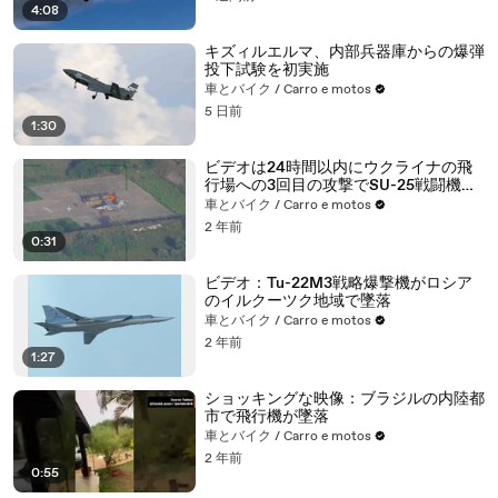
4:08
キズィルエルマ、内部兵器庫からの爆弾
投下試験を初実施
車とバイク / Carro e motos
5 日前
1:30
ビデオは24時間以内にウクライナの飛
行場への3回目の攻撃でSU-25戦闘機が
破壊される様子を示しています
車とバイク / Carro e motos
2 年前
0:31
ビデオ：Tu-22M3戦略爆撃機がロシア
のイルクーツク地域で墜落
車とバイク / Carro e motos
2 年前
1:27
ショッキングな映像：ブラジルの内陸都
市で飛行機が墜落
車とバイク / Carro e motos
2 年前
0:55