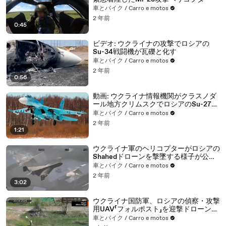
車とバイク / Carro e motos
2 年前
0:45
ビデオ: ウクライナの攻撃でロシアの
Su-34戦闘機が瓦礫と化す
車とバイク / Carro e motos
2 年前
0:56
動画: ウクライナ情報機関がクラスノダ
ール地方クリムスクでロシアのSu-27戦
闘機に放火
車とバイク / Carro e motos
2 年前
1:21
ウクライナ軍のヘリコプターがロシアの
Shahedドローンを撃墜する様子が公開
される
車とバイク / Carro e motos
2 年前
3:02
ウクライナ国防軍、ロシアの偵察・攻撃
用UAV「フォルポスト」を迎撃ドローンで
撃墜
車とバイク / Carro e motos