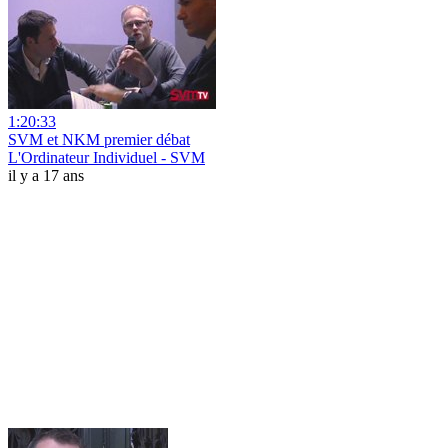
1:20:33
SVM et NKM premier débat
L'Ordinateur Individuel - SVM
il y a 17 ans