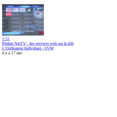
1:51
Philips NetTV : des services web sur la télé
L'Ordinateur Individuel - SVM
il y a 17 ans