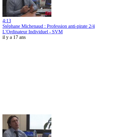
4:13
Stéphane Michenaud : Profession anti-pirate 2/4
L'Ordinateur Individuel - SVM
il y a 17 ans