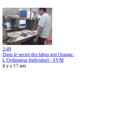
2:49
Dans le secret des labos test Orange.
L'Ordinateur Individuel - SVM
il y a 17 ans