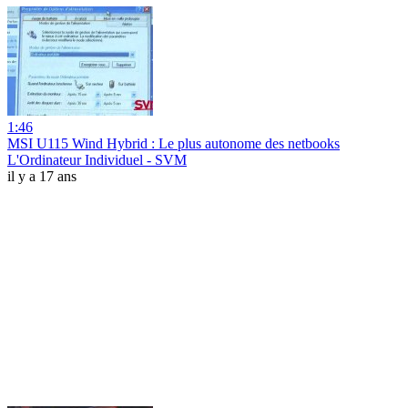
1:46
MSI U115 Wind Hybrid : Le plus autonome des netbooks
L'Ordinateur Individuel - SVM
il y a 17 ans