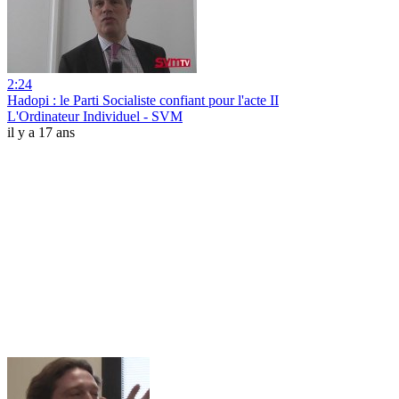
2:24
Hadopi : le Parti Socialiste confiant pour l'acte II
L'Ordinateur Individuel - SVM
il y a 17 ans