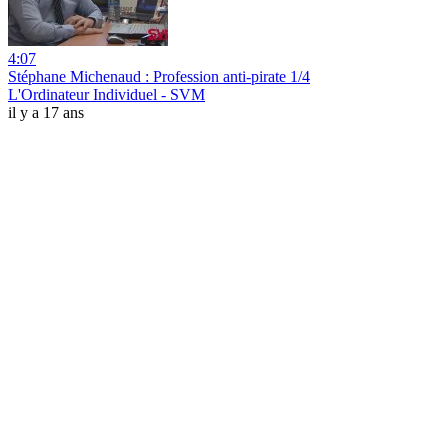
4:07
Stéphane Michenaud : Profession anti-pirate 1/4
L'Ordinateur Individuel - SVM
il y a 17 ans