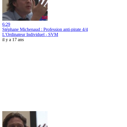
6:29
Stéphane Michenaud : Profession anti-pirate 4/4
L'Ordinateur Individuel - SVM
il y a 17 ans