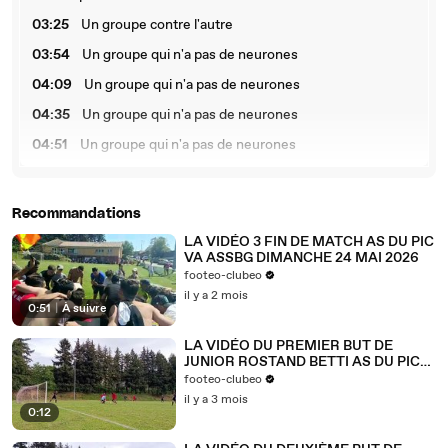
03:25
Un groupe contre l'autre
03:54
Un groupe qui n'a pas de neurones
04:09
Un groupe qui n'a pas de neurones
04:35
Un groupe qui n'a pas de neurones
04:51
Un groupe qui n'a pas de neurones
05:16
Un groupe qui n'a pas de neurones
05:28
Un groupe qui n'a pas de neurones
Recommandations
05:46
Un groupe qui n'a pas de neurones
LA VIDÉO 3 FIN DE MATCH AS DU PIC
VA ASSBG DIMANCHE 24 MAI 2026
06:15
Un groupe qui n'a pas de neurones
footeo-clubeo
06:38
C'est trop dangereux !
il y a 2 mois
0:51
|
À suivre
07:09
4 semaines avant l'entraînement
LA VIDÉO DU PREMIER BUT DE
07:13
4 semaines avant l'entraînement
JUNIOR ROSTAND BETTI AS DU PIC
VS HAUTERIVES DIMANCHE 03 MAI
footeo-clubeo
07:38
Je joue mal, très mal.
2026
il y a 3 mois
0:12
08:03
C'est bon, on y va.
08:33
Je joue mal, très mal.