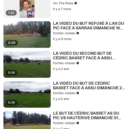
On The Robz
il y a 7 mois
1:22
LA VIDÉO DU BUT REFUSÉ À L'AS DU
PIC FACE À SARRAS DIMANCHE 16
NOVEMBRE 2025
footeo-clubeo
il y a 9 mois
0:26
LA VIDÉO DU SECOND BUT DE
CÉDRIC BASSET FACE À ASSU
DIMANCHE 22 SEPTEMBRE 2024
footeo-clubeo
il y a 2 ans
0:16
LA VIDÉO DU BUT DE CÉDRIC
BASSET FACE À ASSU DIMANCHE 22
SEPTEMBRE 2024
footeo-clubeo
il y a 2 ans
0:16
LE BUT DE CÉDRIC BASSET AS DU
PIC VS HAUTERIVE DIMANCHE 01
DÉCEMBRE 2024
footeo-clubeo