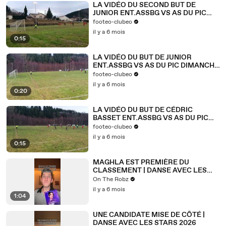
LA VIDÉO DU SECOND BUT DE
JUNIOR ENT.ASSBG VS AS DU PIC
DIMANCHE 01 FÉVRIER 2026
footeo-clubeo
il y a 6 mois
0:15
LA VIDÉO DU BUT DE JUNIOR
ENT.ASSBG VS AS DU PIC DIMANCHE
01 FÉVRIER 2026
footeo-clubeo
il y a 6 mois
0:20
LA VIDÉO DU BUT DE CÉDRIC
BASSET ENT.ASSBG VS AS DU PIC
DIMANCHE 01 FÉVRIER 2026
footeo-clubeo
il y a 6 mois
0:15
MAGHLA EST PREMIÈRE DU
CLASSEMENT | DANSE AVEC LES
STARS 2026
On The Robz
il y a 6 mois
1:04
UNE CANDIDATE MISE DE CÔTÉ |
DANSE AVEC LES STARS 2026