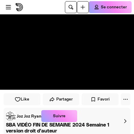
Passer au player
Passer au contenu principal
Se connecter
Like
Partager
Favori
Suivre
Joz Joz Ryan
SBA VIDÉO FIN DE SEMAINE 2024 Semaine 1
version droit d'auteur