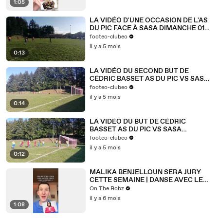
1:05
15:45
On est les InfraD !
LA VIDÉO D'UNE OCCASION DE L'AS
15:47
Et on va gagner !
DU PIC FACE À SASA DIMANCHE 01
15:48
On est les Infra...
MARS 2026
footeo-clubeo
il y a 5 mois
0:13
LA VIDÉO DU SECOND BUT DE
CÉDRIC BASSET AS DU PIC VS SASA
DIMANCHE 01 MARS 2026
footeo-clubeo
il y a 5 mois
0:14
LA VIDÉO DU BUT DE CÉDRIC
BASSET AS DU PIC VS SASA
DIMANCHE 01 MARS 2026
footeo-clubeo
il y a 5 mois
0:12
MALIKA BENJELLOUN SERA JURY
CETTE SEMAINE | DANSE AVEC LES
STARS 2026
On The Robz
il y a 6 mois
1:08