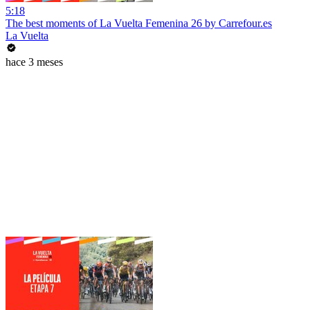
5:18
The best moments of La Vuelta Femenina 26 by Carrefour.es
La Vuelta
hace 3 meses