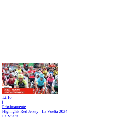
12:16
|
Próximamente
Highlights Red Jersey - La Vuelta 2024
La Vuelta