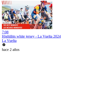
7:08
Highlihts white jersey - La Vuelta 2024
La Vuelta
hace 2 años