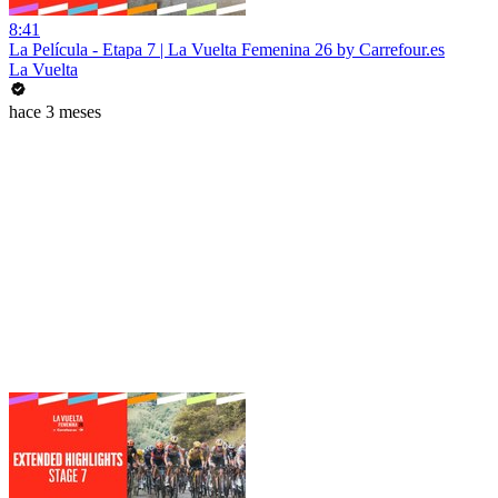
8:41
La Película - Etapa 7 | La Vuelta Femenina 26 by Carrefour.es
La Vuelta
hace 3 meses