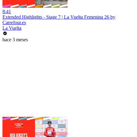
8:41
Extended Highlights - Stage 7 | La Vuelta Femenina 26 by
Carrefour.es
La Vuelta
hace 3 meses