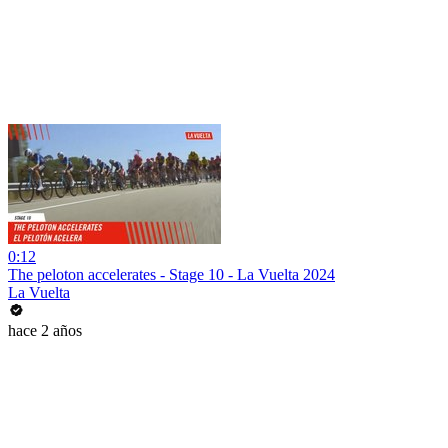
0:12
The peloton accelerates - Stage 10 - La Vuelta 2024
La Vuelta
hace 2 años