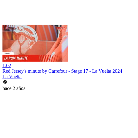
1:02
Red Jersey's minute by Carrefour - Stage 17 - La Vuelta 2024
La Vuelta
hace 2 años