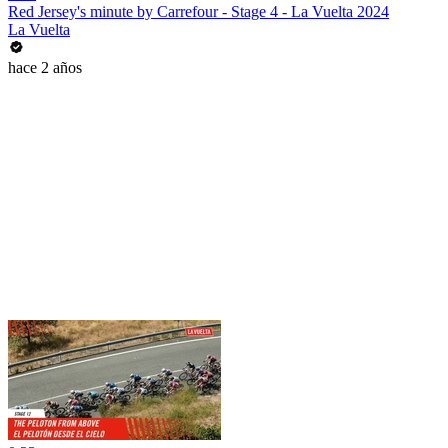
Red Jersey's minute by Carrefour - Stage 4 - La Vuelta 2024
La Vuelta
hace 2 años