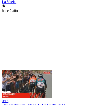
La Vuelta
hace 2 años
0:15