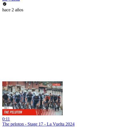
hace 2 años
0:11
The peloton - Stage 17 - La Vuelta 2024