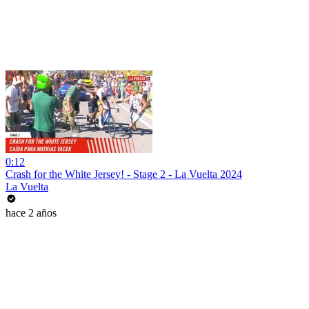
0:12
Crash for the White Jersey! - Stage 2 - La Vuelta 2024
La Vuelta
hace 2 años