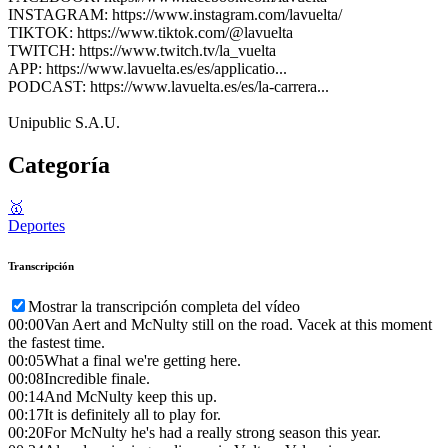
INSTAGRAM: https://www.instagram.com/lavuelta/
TIKTOK: https://www.tiktok.com/@lavuelta
TWITCH: https://www.twitch.tv/la_vuelta
APP: https://www.lavuelta.es/es/applicatio...
PODCAST: https://www.lavuelta.es/es/la-carrera...
Unipublic S.A.U.
Categoría
🥇
Deportes
Transcripción
Mostrar la transcripción completa del vídeo
00:00
Van Aert and McNulty still on the road. Vacek at this moment
the fastest time.
00:05
What a final we're getting here.
00:08
Incredible finale.
00:14
And McNulty keep this up.
00:17
It is definitely all to play for.
00:20
For McNulty he's had a really strong season this year.