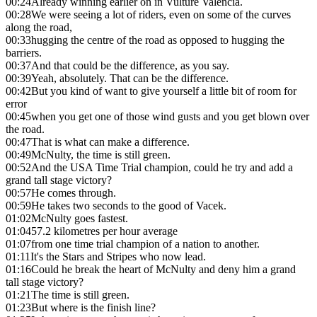
00:24
Already winning earlier on in Vulture Valencia.
00:28
We were seeing a lot of riders, even on some of the curves
along the road,
00:33
hugging the centre of the road as opposed to hugging the
barriers.
00:37
And that could be the difference, as you say.
00:39
Yeah, absolutely. That can be the difference.
00:42
But you kind of want to give yourself a little bit of room for
error
00:45
when you get one of those wind gusts and you get blown over
the road.
00:47
That is what can make a difference.
00:49
McNulty, the time is still green.
00:52
And the USA Time Trial champion, could he try and add a
grand tall stage victory?
00:57
He comes through.
00:59
He takes two seconds to the good of Vacek.
01:02
McNulty goes fastest.
01:04
57.2 kilometres per hour average
01:07
from one time trial champion of a nation to another.
01:11
It's the Stars and Stripes who now lead.
01:16
Could he break the heart of McNulty and deny him a grand
tall stage victory?
01:21
The time is still green.
01:23
But where is the finish line?