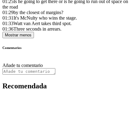
01:25
Is he going to get there or is he going to run out of space on
the road
01:29
by the closest of margins?
01:31
It's McNulty who wins the stage.
01:33
Watt van Aert takes third spot.
01:36
Three seconds in arrears.
Mostrar menos
Comentarios
Añade tu comentario
Recomendada