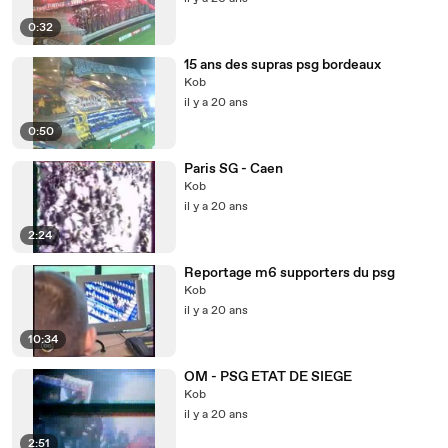
0:32
15 ans des supras psg bordeaux
Kob
il y a 20 ans
0:50
Paris SG - Caen
Kob
il y a 20 ans
2:24
Reportage m6 supporters du psg
Kob
il y a 20 ans
10:34
OM - PSG ETAT DE SIEGE
Kob
il y a 20 ans
2:51