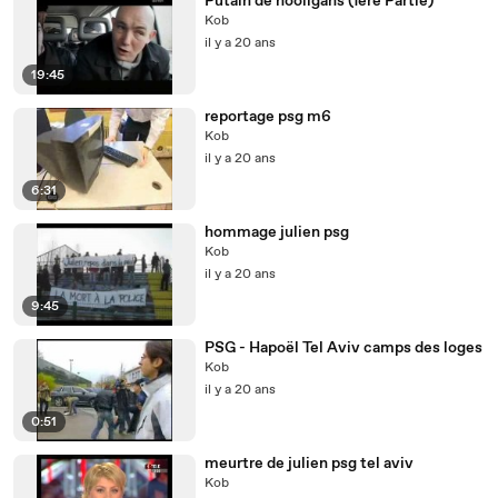
Putain de hooligans (1ère Partie)
Kob
il y a 20 ans
19:45
reportage psg m6
Kob
il y a 20 ans
6:31
hommage julien psg
Kob
il y a 20 ans
9:45
PSG - Hapoël Tel Aviv camps des loges
Kob
il y a 20 ans
0:51
meurtre de julien psg tel aviv
Kob