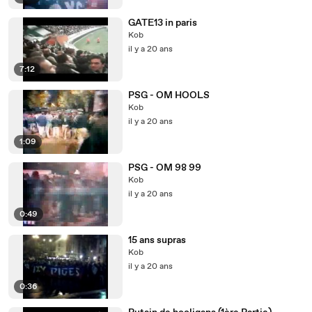
GATE13 in paris
Kob
il y a 20 ans
7:12
PSG - OM HOOLS
Kob
il y a 20 ans
1:09
PSG - OM 98 99
Kob
il y a 20 ans
0:49
15 ans supras
Kob
il y a 20 ans
0:36