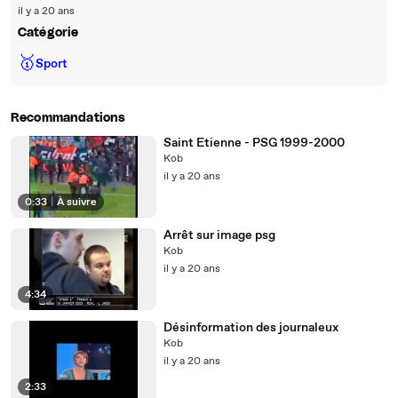
il y a 20 ans
Catégorie
🥇
Sport
Recommandations
Saint Etienne - PSG 1999-2000
Kob
il y a 20 ans
0:33
|
À suivre
Arrêt sur image psg
Kob
il y a 20 ans
4:34
Désinformation des journaleux
Kob
il y a 20 ans
2:33