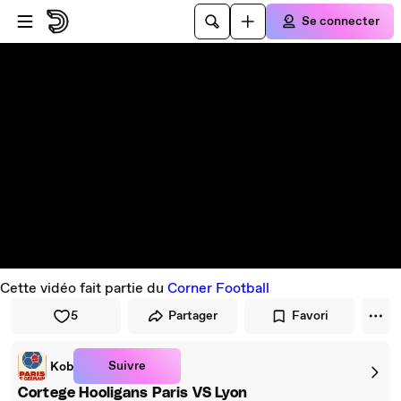
Passer au player
Passer au contenu principal
Se connecter
Cette vidéo fait partie du
Corner Football
5
Partager
Favori
Suivre
Kob
Cortege Hooligans Paris VS Lyon