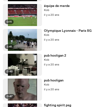
équipe de merde
Kob
il y a 20 ans
0:11
Olympique Lyonnais - Paris SG
Kob
il y a 20 ans
2:41
pub hooligan 2
Kob
il y a 20 ans
0:45
pub hooligan
Kob
il y a 20 ans
0:47
fighting spirit psg