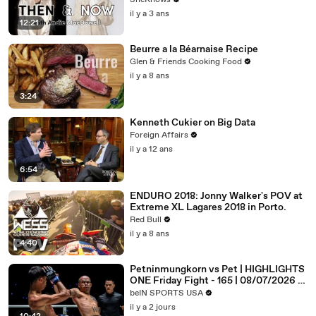
SheKnows
il y a 3 ans
12:21
Beurre a la Béarnaise Recipe
Glen & Friends Cooking Food
il y a 8 ans
3:24
Kenneth Cukier on Big Data
Foreign Affairs
il y a 12 ans
6:54
ENDURO 2018: Jonny Walker's POV at
Extreme XL Lagares 2018 in Porto.
Red Bull
il y a 8 ans
4:40
Petninmungkorn vs Pet | HIGHLIGHTS
ONE Friday Fight - 165 | 08/07/2026 |
beIN SPORTS USA
beIN SPORTS USA
il y a 2 jours