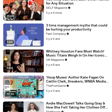
for Any Situation
SELF Magazine
il y a 4 mois
11:59
3 time management myths that could
be hurting your productivity
Fast Company
il y a 5 ans
1:53
Whitney Houston Fans Must Watch!
Music Titans Weigh In On Her Iconic
Hits In REELZ Doc
OK Magazine
il y a 6 ans
1:00
'Hoop Muses' Author Kate Fagan On
Caitlin Clark, Sneakers, WNBA Media
And Women's Basketball History
ThePostGame
il y a 3 ans
17:10
Andie MacDowell Talks Going Gray &
How She Felt Taking Her Clothes Off
on Camera at Age 65