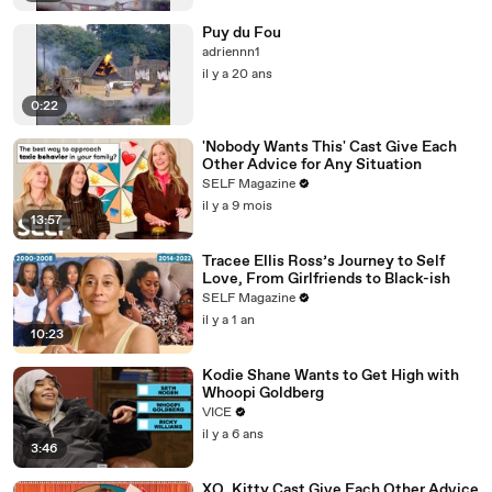
Puy du Fou
adriennn1
il y a 20 ans
0:22
'Nobody Wants This' Cast Give Each
Other Advice for Any Situation
SELF Magazine
il y a 9 mois
13:57
Tracee Ellis Ross’s Journey to Self
Love, From Girlfriends to Black-ish
SELF Magazine
il y a 1 an
10:23
Kodie Shane Wants to Get High with
Whoopi Goldberg
VICE
il y a 6 ans
3:46
XO, Kitty Cast Give Each Other Advice