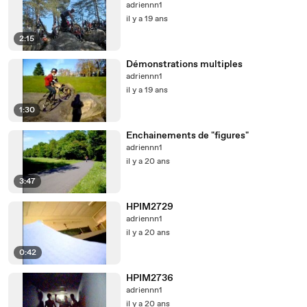
adriennn1
il y a 19 ans
2:15
Démonstrations multiples
adriennn1
il y a 19 ans
1:30
Enchainements de "figures"
adriennn1
il y a 20 ans
3:47
HPIM2729
adriennn1
il y a 20 ans
0:42
HPIM2736
adriennn1
il y a 20 ans