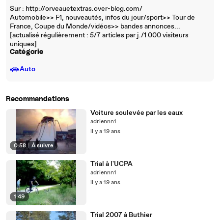
Sur : http://orveauetextras.over-blog.com/
Automobile>> F1, nouveautés, infos du jour/sport>> Tour de
France, Coupe du Monde/vidéos>> bandes annonces...
[actualisé régulièrement : 5/7 articles par j./1 000 visiteurs
uniques]
Catégorie
🚗
Auto
Recommandations
Voiture soulevée par les eaux
adriennn1
il y a 19 ans
0:58
|
À suivre
Trial à l'UCPA
adriennn1
il y a 19 ans
1:49
Trial 2007 à Buthier