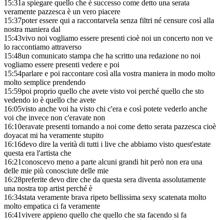
15:31
a spiegare quello che è successo come detto una serata
veramente pazzesca è un vero piacere
15:37
poter essere qui a raccontarvela senza filtri né censure così alla
nostra maniera dal
15:43
vivo noi vogliamo essere presenti cioè noi un concerto non ve
lo raccontiamo attraverso
15:48
un comunicato stampa che ha scritto una redazione no noi
vogliamo essere presenti vedere e poi
15:54
parlare e poi raccontare così alla vostra maniera in modo molto
molto semplice prendendo
15:59
poi proprio quello che avete visto voi perché quello che sto
vedendo io è quello che avete
16:05
visto anche voi ha visto chi c'era e così potete vederlo anche
voi che invece non c'eravate non
16:10
eravate presenti tornando a noi come detto serata pazzesca cioè
doyacat mi ha veramente stupito
16:16
devo dire la verità di tutti i live che abbiamo visto quest'estate
questa era l'artista che
16:21
conoscevo meno a parte alcuni grandi hit però non era una
delle mie più conosciute delle mie
16:28
preferite devo dire che da questa sera diventa assolutamente
una nostra top artist perché è
16:34
stata veramente brava ripeto bellissima sexy scatenata molto
molto empatica ci fa veramente
16:41
vivere appieno quello che quello che sta facendo si fa