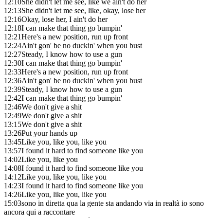
12:10
She didn't let me see, like we ain't do her
12:13
She didn't let me see, like, okay, lose her
12:16
Okay, lose her, I ain't do her
12:18
I can make that thing go bumpin'
12:21
Here's a new position, run up front
12:24
Ain't gon' be no duckin' when you bust
12:27
Steady, I know how to use a gun
12:30
I can make that thing go bumpin'
12:33
Here's a new position, run up front
12:36
Ain't gon' be no duckin' when you bust
12:39
Steady, I know how to use a gun
12:42
I can make that thing go bumpin'
12:46
We don't give a shit
12:49
We don't give a shit
13:15
We don't give a shit
13:26
Put your hands up
13:45
Like you, like you, like you
13:57
I found it hard to find someone like you
14:02
Like you, like you
14:08
I found it hard to find someone like you
14:12
Like you, like you, like you
14:23
I found it hard to find someone like you
14:26
Like you, like you, like you
15:03
sono in diretta qua la gente sta andando via in realtà io sono
ancora qui a raccontare