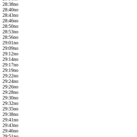
28:38
no
28:40
no
28:43
no
28:46
no
28:50
no
28:53
no
28:56
no
29:01
no
29:09
no
29:12
no
29:14
no
29:17
no
29:19
no
29:22
no
29:24
no
29:26
no
29:28
no
29:30
no
29:32
no
29:35
no
29:38
no
29:41
no
29:43
no
29:46
no
29:51
no