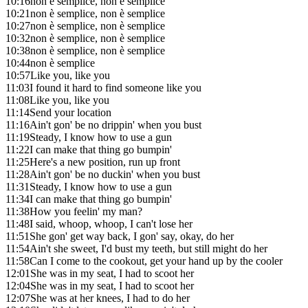
10:16
non è semplice, non è semplice
10:21
non è semplice, non è semplice
10:27
non è semplice, non è semplice
10:32
non è semplice, non è semplice
10:38
non è semplice, non è semplice
10:44
non è semplice
10:57
Like you, like you
11:03
I found it hard to find someone like you
11:08
Like you, like you
11:14
Send your location
11:16
Ain't gon' be no drippin' when you bust
11:19
Steady, I know how to use a gun
11:22
I can make that thing go bumpin'
11:25
Here's a new position, run up front
11:28
Ain't gon' be no duckin' when you bust
11:31
Steady, I know how to use a gun
11:34
I can make that thing go bumpin'
11:38
How you feelin' my man?
11:48
I said, whoop, whoop, I can't lose her
11:51
She gon' get way back, I gon' say, okay, do her
11:54
Ain't she sweet, I'd bust my teeth, but still might do her
11:58
Can I come to the cookout, get your hand up by the cooler
12:01
She was in my seat, I had to scoot her
12:04
She was in my seat, I had to scoot her
12:07
She was at her knees, I had to do her