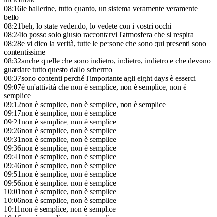
08:16
le ballerine, tutto quanto, un sistema veramente veramente
bello
08:21
beh, lo state vedendo, lo vedete con i vostri occhi
08:24
io posso solo giusto raccontarvi l'atmosfera che si respira
08:28
e vi dico la verità, tutte le persone che sono qui presenti sono
contentissime
08:32
anche quelle che sono indietro, indietro, indietro e che devono
guardare tutto questo dallo schermo
08:37
sono contenti perché l'importante agli eight days è esserci
09:07
è un'attività che non è semplice, non è semplice, non è
semplice
09:12
non è semplice, non è semplice, non è semplice
09:17
non è semplice, non è semplice
09:21
non è semplice, non è semplice
09:26
non è semplice, non è semplice
09:31
non è semplice, non è semplice
09:36
non è semplice, non è semplice
09:41
non è semplice, non è semplice
09:46
non è semplice, non è semplice
09:51
non è semplice, non è semplice
09:56
non è semplice, non è semplice
10:01
non è semplice, non è semplice
10:06
non è semplice, non è semplice
10:11
non è semplice, non è semplice