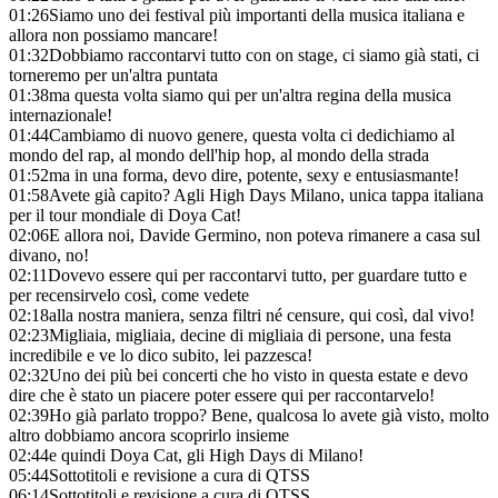
01:26
Siamo uno dei festival più importanti della musica italiana e
allora non possiamo mancare!
01:32
Dobbiamo raccontarvi tutto con on stage, ci siamo già stati, ci
torneremo per un'altra puntata
01:38
ma questa volta siamo qui per un'altra regina della musica
internazionale!
01:44
Cambiamo di nuovo genere, questa volta ci dedichiamo al
mondo del rap, al mondo dell'hip hop, al mondo della strada
01:52
ma in una forma, devo dire, potente, sexy e entusiasmante!
01:58
Avete già capito? Agli High Days Milano, unica tappa italiana
per il tour mondiale di Doya Cat!
02:06
E allora noi, Davide Germino, non poteva rimanere a casa sul
divano, no!
02:11
Dovevo essere qui per raccontarvi tutto, per guardare tutto e
per recensirvelo così, come vedete
02:18
alla nostra maniera, senza filtri né censure, qui così, dal vivo!
02:23
Migliaia, migliaia, decine di migliaia di persone, una festa
incredibile e ve lo dico subito, lei pazzesca!
02:32
Uno dei più bei concerti che ho visto in questa estate e devo
dire che è stato un piacere poter essere qui per raccontarvelo!
02:39
Ho già parlato troppo? Bene, qualcosa lo avete già visto, molto
altro dobbiamo ancora scoprirlo insieme
02:44
e quindi Doya Cat, gli High Days di Milano!
05:44
Sottotitoli e revisione a cura di QTSS
06:14
Sottotitoli e revisione a cura di QTSS