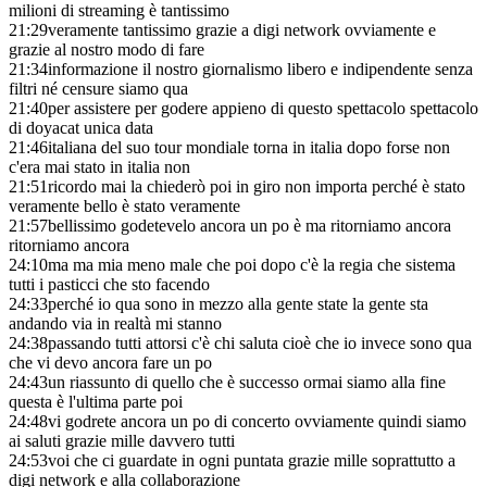
milioni di streaming è tantissimo
21:29
veramente tantissimo grazie a digi network ovviamente e
grazie al nostro modo di fare
21:34
informazione il nostro giornalismo libero e indipendente senza
filtri né censure siamo qua
21:40
per assistere per godere appieno di questo spettacolo spettacolo
di doyacat unica data
21:46
italiana del suo tour mondiale torna in italia dopo forse non
c'era mai stato in italia non
21:51
ricordo mai la chiederò poi in giro non importa perché è stato
veramente bello è stato veramente
21:57
bellissimo godetevelo ancora un po è ma ritorniamo ancora
ritorniamo ancora
24:10
ma ma mia meno male che poi dopo c'è la regia che sistema
tutti i pasticci che sto facendo
24:33
perché io qua sono in mezzo alla gente state la gente sta
andando via in realtà mi stanno
24:38
passando tutti attorsi c'è chi saluta cioè che io invece sono qua
che vi devo ancora fare un po
24:43
un riassunto di quello che è successo ormai siamo alla fine
questa è l'ultima parte poi
24:48
vi godrete ancora un po di concerto ovviamente quindi siamo
ai saluti grazie mille davvero tutti
24:53
voi che ci guardate in ogni puntata grazie mille soprattutto a
digi network e alla collaborazione