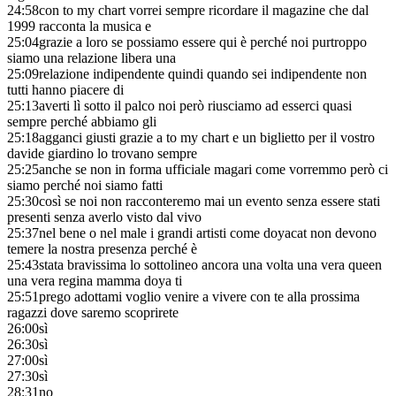
24:58
con to my chart vorrei sempre ricordare il magazine che dal
1999 racconta la musica e
25:04
grazie a loro se possiamo essere qui è perché noi purtroppo
siamo una relazione libera una
25:09
relazione indipendente quindi quando sei indipendente non
tutti hanno piacere di
25:13
averti lì sotto il palco noi però riusciamo ad esserci quasi
sempre perché abbiamo gli
25:18
agganci giusti grazie a to my chart e un biglietto per il vostro
davide giardino lo trovano sempre
25:25
anche se non in forma ufficiale magari come vorremmo però ci
siamo perché noi siamo fatti
25:30
così se noi non racconteremo mai un evento senza essere stati
presenti senza averlo visto dal vivo
25:37
nel bene o nel male i grandi artisti come doyacat non devono
temere la nostra presenza perché è
25:43
stata bravissima lo sottolineo ancora una volta una vera queen
una vera regina mamma doya ti
25:51
prego adottami voglio venire a vivere con te alla prossima
ragazzi dove saremo scoprirete
26:00
sì
26:30
sì
27:00
sì
27:30
sì
28:31
no