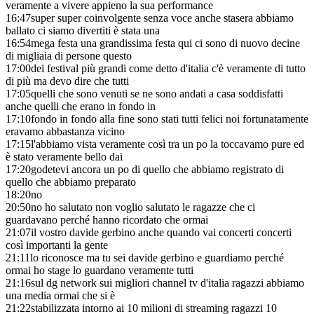
veramente a vivere appieno la sua performance
16:47
super super coinvolgente senza voce anche stasera abbiamo
ballato ci siamo divertiti è stata una
16:54
mega festa una grandissima festa qui ci sono di nuovo decine
di migliaia di persone questo
17:00
dei festival più grandi come detto d'italia c'è veramente di tutto
di più ma devo dire che tutti
17:05
quelli che sono venuti se ne sono andati a casa soddisfatti
anche quelli che erano in fondo in
17:10
fondo in fondo alla fine sono stati tutti felici noi fortunatamente
eravamo abbastanza vicino
17:15
l'abbiamo vista veramente così tra un po la toccavamo pure ed
è stato veramente bello dai
17:20
godetevi ancora un po di quello che abbiamo registrato di
quello che abbiamo preparato
18:20
no
20:50
no ho salutato non voglio salutato le ragazze che ci
guardavano perché hanno ricordato che ormai
21:07
il vostro davide gerbino anche quando vai concerti concerti
così importanti la gente
21:11
lo riconosce ma tu sei davide gerbino e guardiamo perché
ormai ho stage lo guardano veramente tutti
21:16
sul dg network sui migliori channel tv d'italia ragazzi abbiamo
una media ormai che si è
21:22
stabilizzata intorno ai 10 milioni di streaming ragazzi 10