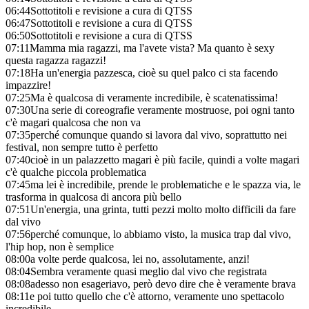
06:44
Sottotitoli e revisione a cura di QTSS
06:47
Sottotitoli e revisione a cura di QTSS
06:50
Sottotitoli e revisione a cura di QTSS
07:11
Mamma mia ragazzi, ma l'avete vista? Ma quanto è sexy
questa ragazza ragazzi!
07:18
Ha un'energia pazzesca, cioè su quel palco ci sta facendo
impazzire!
07:25
Ma è qualcosa di veramente incredibile, è scatenatissima!
07:30
Una serie di coreografie veramente mostruose, poi ogni tanto
c'è magari qualcosa che non va
07:35
perché comunque quando si lavora dal vivo, soprattutto nei
festival, non sempre tutto è perfetto
07:40
cioè in un palazzetto magari è più facile, quindi a volte magari
c'è qualche piccola problematica
07:45
ma lei è incredibile, prende le problematiche e le spazza via, le
trasforma in qualcosa di ancora più bello
07:51
Un'energia, una grinta, tutti pezzi molto molto difficili da fare
dal vivo
07:56
perché comunque, lo abbiamo visto, la musica trap dal vivo,
l'hip hop, non è semplice
08:00
a volte perde qualcosa, lei no, assolutamente, anzi!
08:04
Sembra veramente quasi meglio dal vivo che registrata
08:08
adesso non esageriavo, però devo dire che è veramente brava
08:11
e poi tutto quello che c'è attorno, veramente uno spettacolo
incredibile