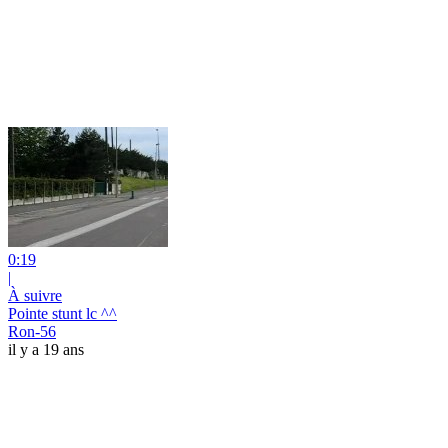
0:19
|
À suivre
Pointe stunt lc ^^
Ron-56
il y a 19 ans