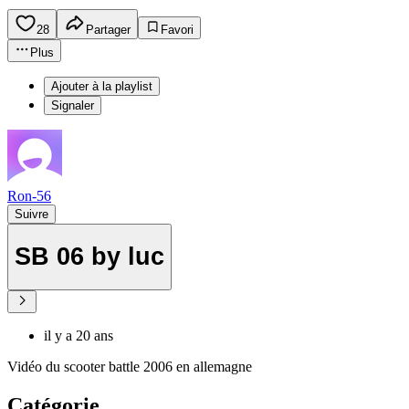
28
Partager
Favori
Plus
Ajouter à la playlist
Signaler
Ron-56
Suivre
SB 06 by luc
il y a 20 ans
Vidéo du scooter battle 2006 en allemagne
Catégorie