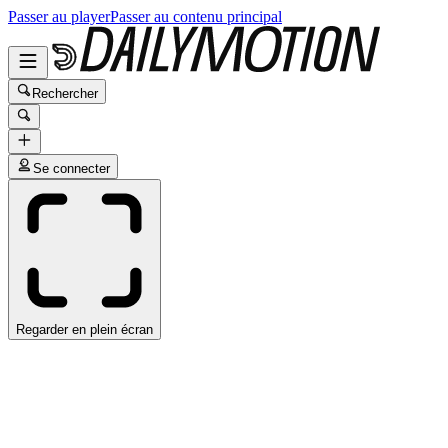
Passer au player
Passer au contenu principal
Rechercher
Se connecter
Regarder en plein écran