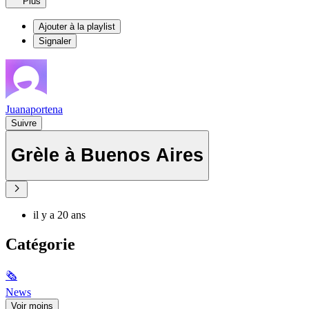
Plus
Ajouter à la playlist
Signaler
Juanaportena
Suivre
Grèle à Buenos Aires
il y a 20 ans
Catégorie
🗞
News
Voir moins