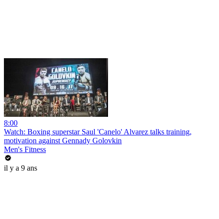
8:00
Watch: Boxing superstar Saul 'Canelo' Alvarez talks training,
motivation against Gennady Golovkin
Men's Fitness
il y a 9 ans