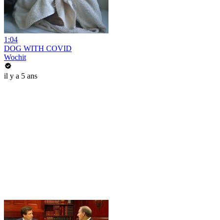
1:04
DOG WITH COVID
Wochit
il y a 5 ans