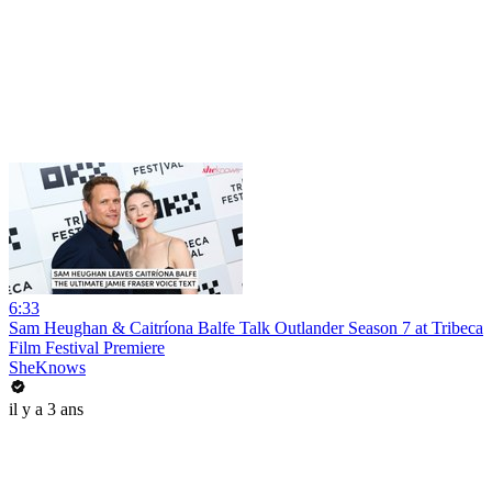
6:33
Sam Heughan & Caitríona Balfe Talk Outlander Season 7 at Tribeca
Film Festival Premiere
SheKnows
il y a 3 ans