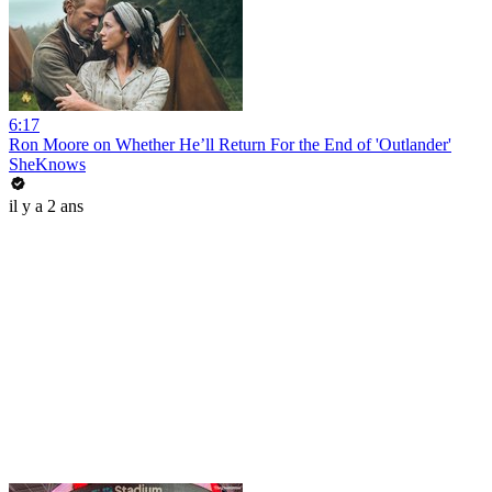
6:17
Ron Moore on Whether He’ll Return For the End of 'Outlander'
SheKnows
il y a 2 ans