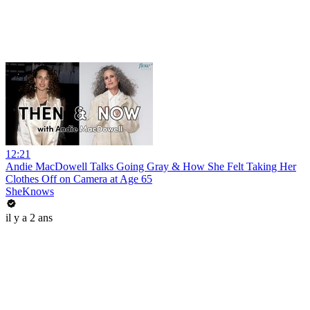
12:21
Andie MacDowell Talks Going Gray & How She Felt Taking Her
Clothes Off on Camera at Age 65
SheKnows
il y a 2 ans