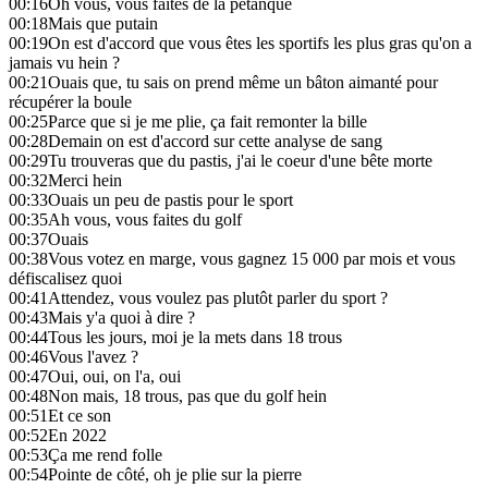
00:16
Oh vous, vous faites de la pétanque
00:18
Mais que putain
00:19
On est d'accord que vous êtes les sportifs les plus gras qu'on a
jamais vu hein ?
00:21
Ouais que, tu sais on prend même un bâton aimanté pour
récupérer la boule
00:25
Parce que si je me plie, ça fait remonter la bille
00:28
Demain on est d'accord sur cette analyse de sang
00:29
Tu trouveras que du pastis, j'ai le coeur d'une bête morte
00:32
Merci hein
00:33
Ouais un peu de pastis pour le sport
00:35
Ah vous, vous faites du golf
00:37
Ouais
00:38
Vous votez en marge, vous gagnez 15 000 par mois et vous
défiscalisez quoi
00:41
Attendez, vous voulez pas plutôt parler du sport ?
00:43
Mais y'a quoi à dire ?
00:44
Tous les jours, moi je la mets dans 18 trous
00:46
Vous l'avez ?
00:47
Oui, oui, on l'a, oui
00:48
Non mais, 18 trous, pas que du golf hein
00:51
Et ce son
00:52
En 2022
00:53
Ça me rend folle
00:54
Pointe de côté, oh je plie sur la pierre