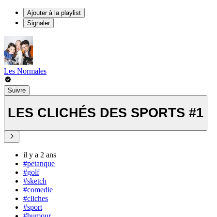
Ajouter à la playlist
Signaler
Les Normales
Suivre
LES CLICHÉS DES SPORTS #1
il y a 2 ans
#petanque
#golf
#sketch
#comedie
#cliches
#sport
#humour