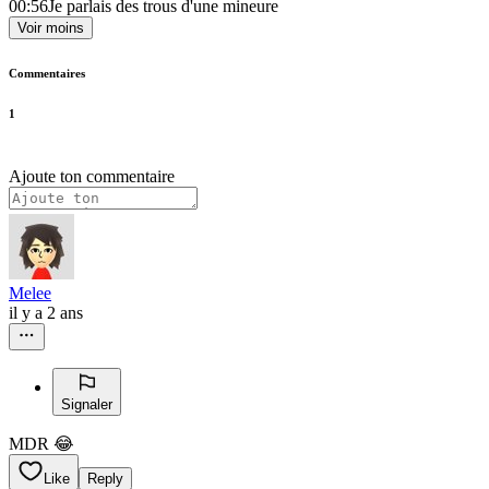
00:56
Je parlais des trous d'une mineure
Voir moins
Commentaires
1
Ajoute ton commentaire
Melee
il y a 2 ans
Signaler
MDR 😂
Like
Reply