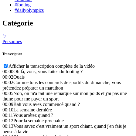
#footing
#dailyolympics
Catégorie
✨
Personnes
Transcription
Afficher la transcription complète de la vidéo
00:00
Oh là, vous, vous faites du footing ?
00:02
Ouais
00:02
Comme tous les connards de sportifs du dimanche, vous
prétendez préparer un marathon
00:05
Non, on m'a fait une remarque sur mon poids et j'ai pas une
thune pour me payer un sport
00:09
Bah vous avez commencé quand ?
00:10
La semaine dernière
00:11
Vous arrêtez quand ?
00:12
Pour la semaine prochaine
00:13
Vous savez c'est vraiment un sport chiant, quand j'en fais je
pense à la vie