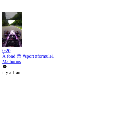
0:20
À fond 😳 #sport #formule1
Mathurins
il y a 1 an