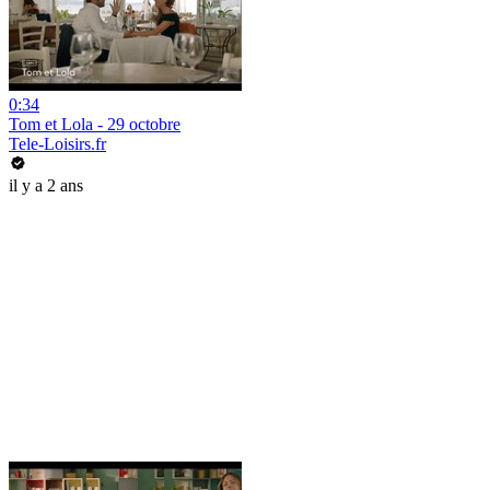
0:34
Tom et Lola - 29 octobre
Tele-Loisirs.fr
il y a 2 ans