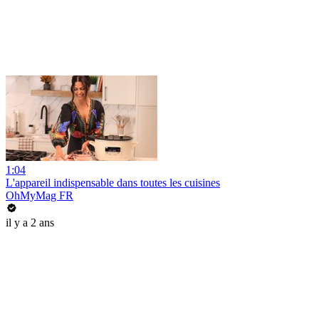
1:04
L'appareil indispensable dans toutes les cuisines
OhMyMag FR
il y a 2 ans