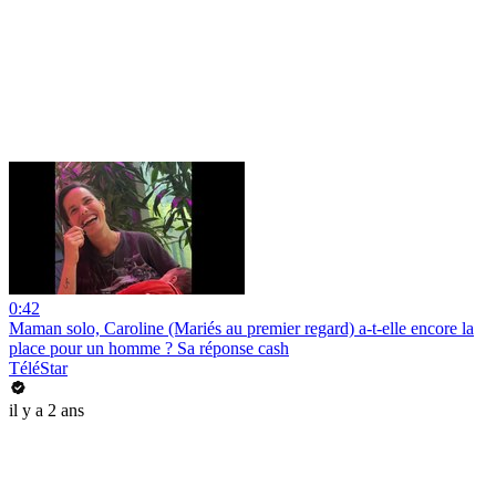
0:42
Maman solo, Caroline (Mariés au premier regard) a-t-elle encore la
place pour un homme ? Sa réponse cash
TéléStar
il y a 2 ans