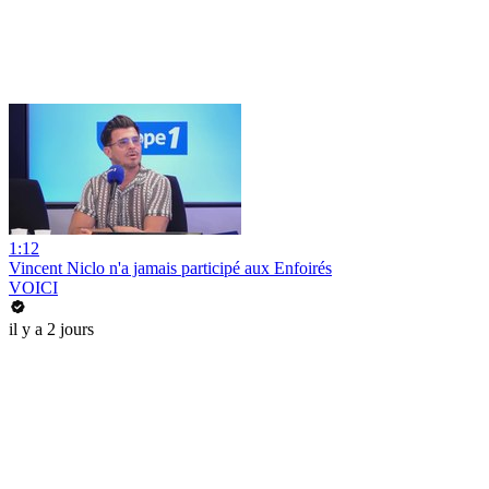
1:12
Vincent Niclo n'a jamais participé aux Enfoirés
VOICI
il y a 2 jours