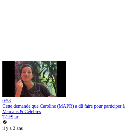
0:58
Cette demande que Caroline (MAPR) a dû faire pour participer à
Mamans & Célèbres
TéléStar
il y a 2 ans