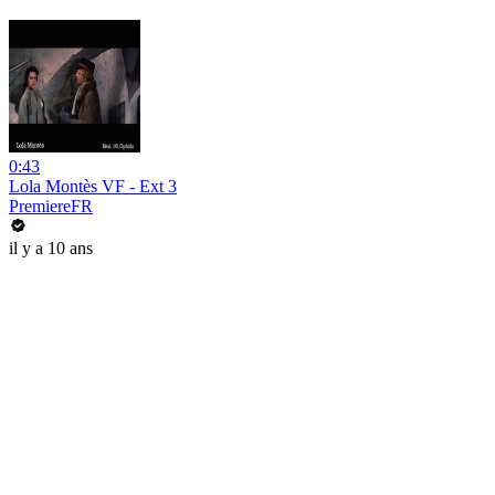
0:43
Lola Montès VF - Ext 3
PremiereFR
il y a 10 ans