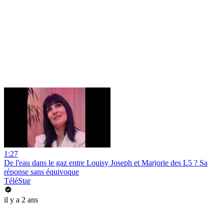
1:27
De l'eau dans le gaz entre Louisy Joseph et Marjorie des L5 ? Sa
réponse sans équivoque
TéléStar
il y a 2 ans