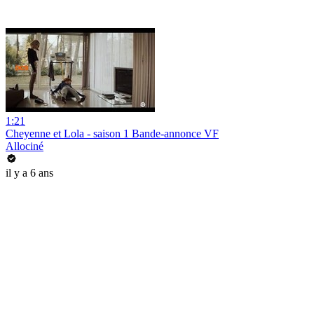
1:21
Cheyenne et Lola - saison 1 Bande-annonce VF
Allociné
il y a 6 ans