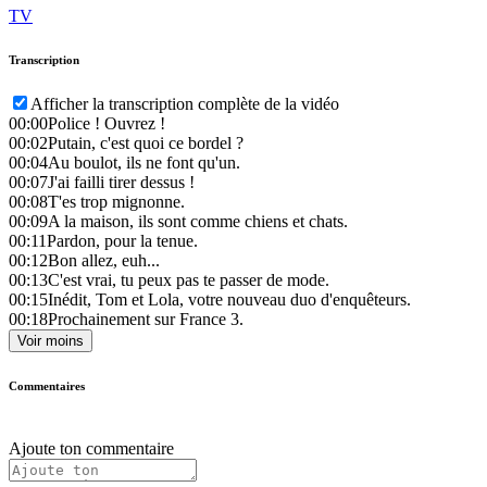
TV
Transcription
Afficher la transcription complète de la vidéo
00:00
Police ! Ouvrez !
00:02
Putain, c'est quoi ce bordel ?
00:04
Au boulot, ils ne font qu'un.
00:07
J'ai failli tirer dessus !
00:08
T'es trop mignonne.
00:09
A la maison, ils sont comme chiens et chats.
00:11
Pardon, pour la tenue.
00:12
Bon allez, euh...
00:13
C'est vrai, tu peux pas te passer de mode.
00:15
Inédit, Tom et Lola, votre nouveau duo d'enquêteurs.
00:18
Prochainement sur France 3.
Voir moins
Commentaires
Ajoute ton commentaire