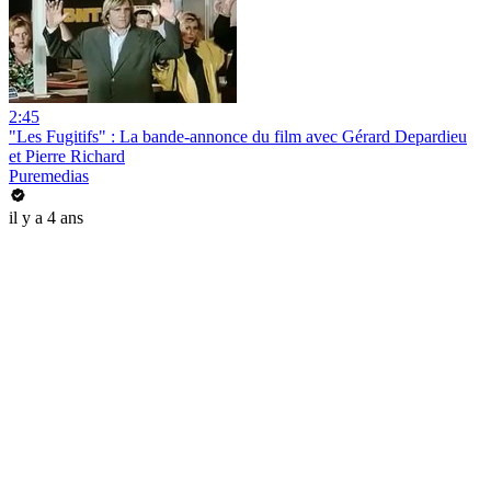
2:45
"Les Fugitifs" : La bande-annonce du film avec Gérard Depardieu
et Pierre Richard
Puremedias
il y a 4 ans