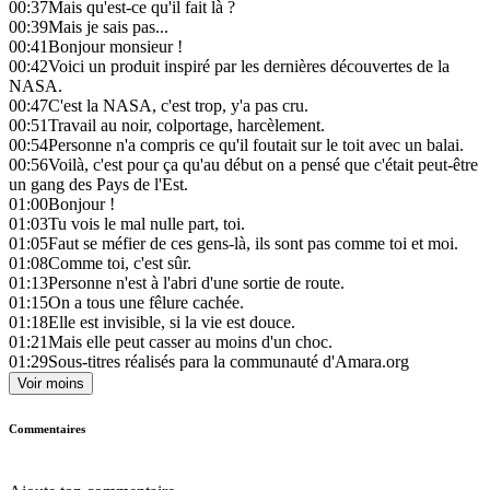
00:37
Mais qu'est-ce qu'il fait là ?
00:39
Mais je sais pas...
00:41
Bonjour monsieur !
00:42
Voici un produit inspiré par les dernières découvertes de la
NASA.
00:47
C'est la NASA, c'est trop, y'a pas cru.
00:51
Travail au noir, colportage, harcèlement.
00:54
Personne n'a compris ce qu'il foutait sur le toit avec un balai.
00:56
Voilà, c'est pour ça qu'au début on a pensé que c'était peut-être
un gang des Pays de l'Est.
01:00
Bonjour !
01:03
Tu vois le mal nulle part, toi.
01:05
Faut se méfier de ces gens-là, ils sont pas comme toi et moi.
01:08
Comme toi, c'est sûr.
01:13
Personne n'est à l'abri d'une sortie de route.
01:15
On a tous une fêlure cachée.
01:18
Elle est invisible, si la vie est douce.
01:21
Mais elle peut casser au moins d'un choc.
01:29
Sous-titres réalisés para la communauté d'Amara.org
Voir moins
Commentaires