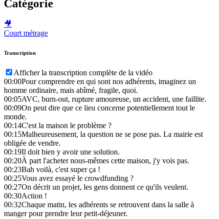
Catégorie
🎥
Court métrage
Transcription
Afficher la transcription complète de la vidéo
00:00
Pour comprendre en qui sont nos adhérents, imaginez un
homme ordinaire, mais abîmé, fragile, quoi.
00:05
AVC, burn-out, rupture amoureuse, un accident, une faillite.
00:09
On peut dire que ce lieu concerne potentiellement tout le
monde.
00:14
C'est la maison le problème ?
00:15
Malheureusement, la question ne se pose pas. La mairie est
obligée de vendre.
00:19
Il doit bien y avoir une solution.
00:20
À part l'acheter nous-mêmes cette maison, j'y vois pas.
00:23
Bah voilà, c'est super ça !
00:25
Vous avez essayé le crowdfunding ?
00:27
On décrit un projet, les gens donnent ce qu'ils veulent.
00:30
Action !
00:32
Chaque matin, les adhérents se retrouvent dans la salle à
manger pour prendre leur petit-déjeuner.