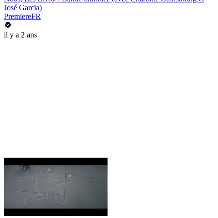
José Garcia)
PremiereFR
il y a 2 ans