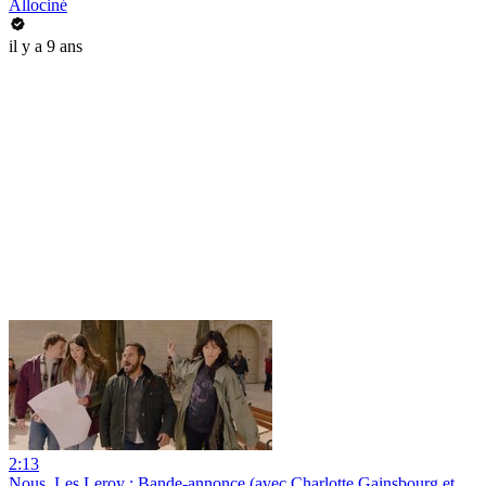
Allociné
il y a 9 ans
2:13
Nous, Les Leroy : Bande-annonce (avec Charlotte Gainsbourg et