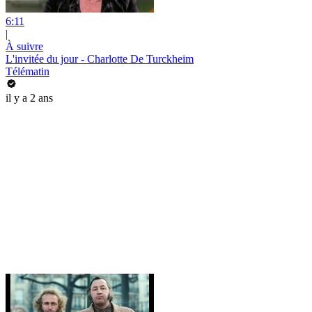
6:11
|
À suivre
L'invitée du jour - Charlotte De Turckheim
Télématin
il y a 2 ans