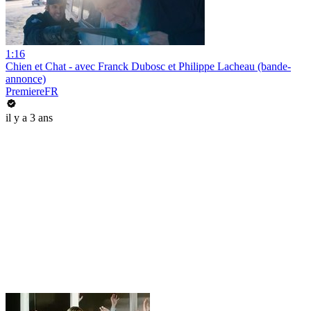
1:16
Chien et Chat - avec Franck Dubosc et Philippe Lacheau (bande-
annonce)
PremiereFR
il y a 3 ans