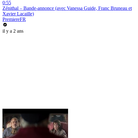
0:55
Zénithal – Bande-annonce (avec Vanessa Guide, Franc Bruneau et
Xavier Lacaille)
PremiereFR
il y a 2 ans