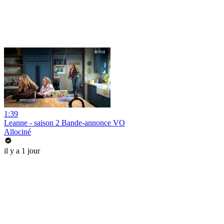
1:39
Leanne - saison 2 Bande-annonce VO
Allociné
il y a 1 jour