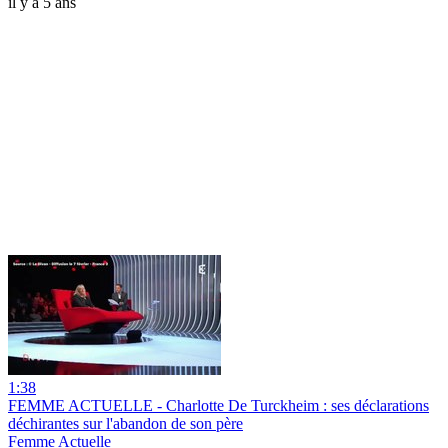
il y a 5 ans
1:38
FEMME ACTUELLE - Charlotte De Turckheim : ses déclarations
déchirantes sur l'abandon de son père
Femme Actuelle