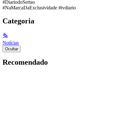
#DiariodoSertao
#NaMarcaDaExclusividade #tvdiario
Categoria
🗞
Notícias
Ocultar
Recomendado