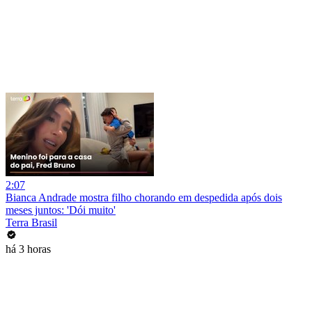
2:07
Bianca Andrade mostra filho chorando em despedida após dois
meses juntos: 'Dói muito'
Terra Brasil
há 3 horas