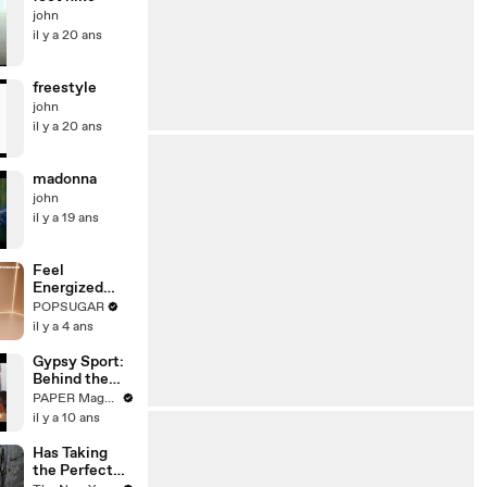
john
il y a 20 ans
freestyle
john
il y a 20 ans
madonna
john
il y a 19 ans
Feel
Energized
With This 30-
POPSUGAR
Minute
il y a 4 ans
Standing
Cardio HIIT
Gypsy Sport:
Routine
Behind the
Sport SS17
PAPER Magazine
il y a 10 ans
Has Taking
the Perfect