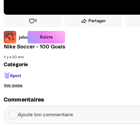
1
Partager
Suivre
john
Nike Soccer - 100 Goals
il y a 20 ans
Catégorie
🥇
Sport
Voir moins
Commentaires
Ajoute
ton
commentaire