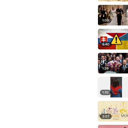
1:09
8:40
1:26
1:32
3:07