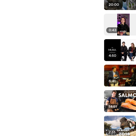
20:00
0:43
4:50
6:41
14:51
2:51