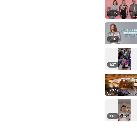
8:35
2:07
1:27
20:12
1:08