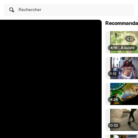
Rechercher
Recommanda
4:16
|
À suivre
1:12
4:24
0:32