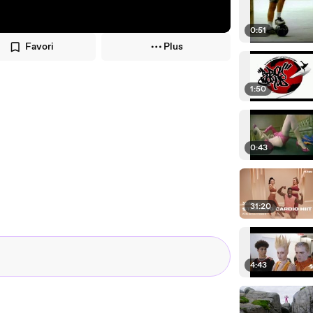
0:51
Favori
Plus
1:50
0:43
31:20
4:43