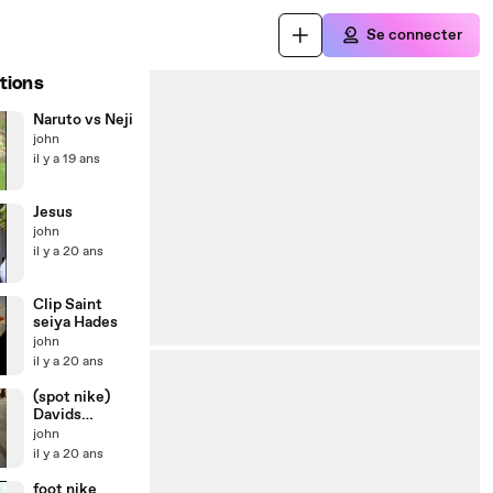
Se connecter
tions
Naruto vs Neji
john
il y a 19 ans
Jesus
john
il y a 20 ans
Clip Saint
seiya Hades
john
il y a 20 ans
(spot nike)
Davids
Freestyle
john
Soccer
il y a 20 ans
foot nike