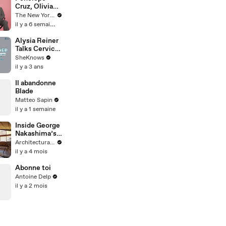
amazing years
Cruz, Olivia
Wilde, and
The New Yorker
Seth Rogen
il y a 6 semaines
Discuss Their
Worst Double
Alysia Reiner
Dates | The
Talks Cervical
Mini
Cancer
SheKnows
Interview
Awareness &
il y a 3 ans
Describes
What Having a
Il abandonne
LEEP
Blade
Procedure is
Matteo Sapin
Really Like
il y a 1 semaine
Inside George
Nakashima’s
Japanese-
Architectural Digest
Style Home &
il y a 4 mois
Workshop
Abonne toi
Antoine Delp
il y a 2 mois