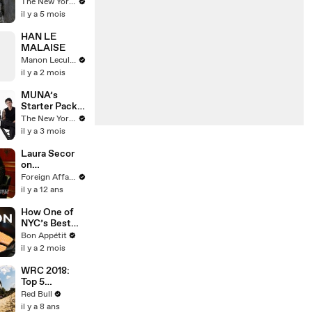
Photo Ruined
The New Yorker
Tourism in
il y a 5 mois
“The
Spectacle”?
HAN LE
MALAISE
Manon Leculnu
il y a 2 mois
MUNA’s
Starter Pack
of Cultural
The New Yorker
Essentials |
il y a 3 mois
The New
Yorker
Laura Secor
on
Revolutionary
Foreign Affairs
Iran
il y a 12 ans
How One of
NYC’s Best
Chefs Cooks
Bon Appétit
Perfect
il y a 2 mois
Salmon in 10
Minutes
WRC 2018:
Top 5
highlights
Red Bull
from Rally
il y a 8 ans