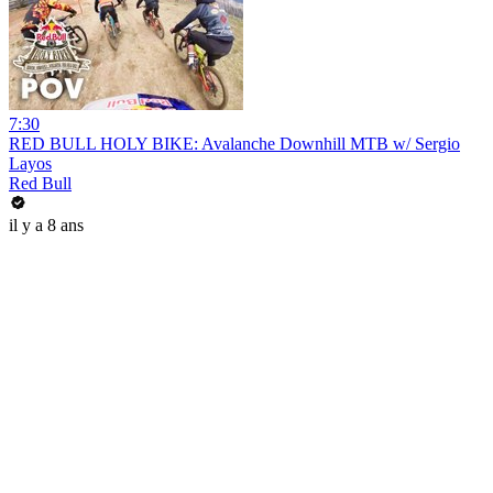
7:30
RED BULL HOLY BIKE: Avalanche Downhill MTB w/ Sergio
Layos
Red Bull
il y a 8 ans