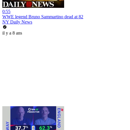
0:55
WWE legend Bruno Sammartino dead at 82
NY Daily News
il y a 8 ans