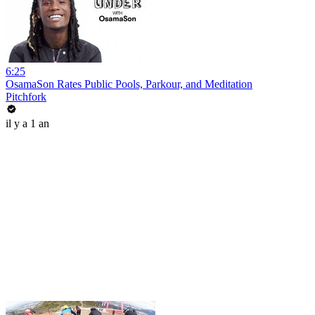
6:25
OsamaSon Rates Public Pools, Parkour, and Meditation
Pitchfork
il y a 1 an