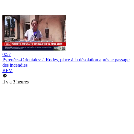
0:57
Pyrénées-Orientales: à Rodès, place à la désolation après le passage
des incendies
BFM
il y a 3 heures