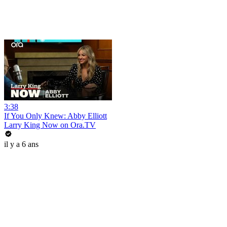
3:38
If You Only Knew: Abby Elliott
Larry King Now on Ora.TV
il y a 6 ans