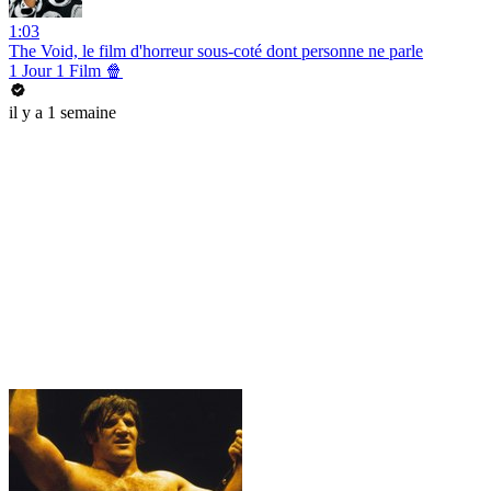
1:03
The Void, le film d'horreur sous-coté dont personne ne parle
1 Jour 1 Film 🍿
il y a 1 semaine