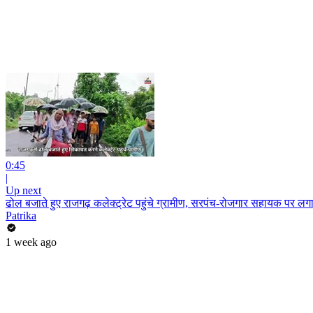
0:45
|
Up next
ढोल बजाते हुए राजगढ़ कलेक्ट्रेट पहुंचे ग्रामीण, सरपंच-रोजगार सहायक पर लग
Patrika
1 week ago