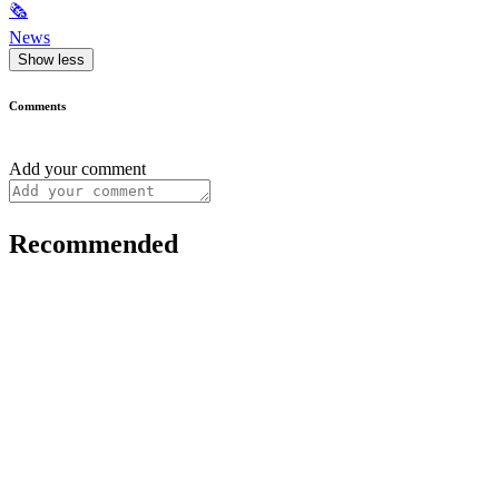
🗞
News
Show less
Comments
Add your comment
Recommended