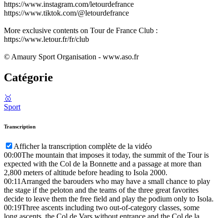
https://www.instagram.com/letourdefrance
https://www.tiktok.com/@letourdefrance
More exclusive contents on Tour de France Club :
https://www.letour.fr/fr/club
© Amaury Sport Organisation - www.aso.fr
Catégorie
🥇
Sport
Transcription
Afficher la transcription complète de la vidéo
00:00
The mountain that imposes it today, the summit of the Tour is
expected with the Col de la Bonnette and a passage at more than
2,800 meters of altitude before heading to Isola 2000.
00:11
Arranged the barouders who may have a small chance to play
the stage if the peloton and the teams of the three great favorites
decide to leave them the free field and play the podium only to Isola.
00:19
Three ascents including two out-of-category classes, some
long ascents, the Col de Vars without entrance and the Col de la