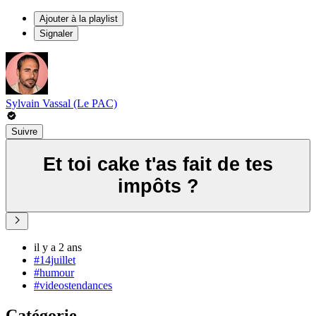
Ajouter à la playlist
Signaler
Sylvain Vassal (Le PAC)
Suivre
Et toi cake t'as fait de tes
impôts ?
il y a 2 ans
#14juillet
#humour
#videostendances
Catégorie