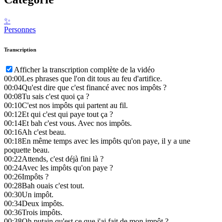
✨
Personnes
Transcription
Afficher la transcription complète de la vidéo
00:00
Les phrases que l'on dit tous au feu d'artifice.
00:04
Qu'est dire que c'est financé avec nos impôts ?
00:08
Tu sais c'est quoi ça ?
00:10
C'est nos impôts qui partent au fil.
00:12
Et qui c'est qui paye tout ça ?
00:14
Et bah c'est vous. Avec nos impôts.
00:16
Ah c'est beau.
00:18
En même temps avec les impôts qu'on paye, il y a une
poquette beau.
00:22
Attends, c'est déjà fini là ?
00:24
Avec les impôts qu'on paye ?
00:26
Impôts ?
00:28
Bah ouais c'est tout.
00:30
Un impôt.
00:34
Deux impôts.
00:36
Trois impôts.
00:38
Oh putain qu'est ce que j'ai fait de mon impôt ?