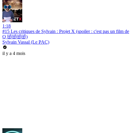
1:18
#15 Les critiques de Sylvain : Projet X (spoiler : c'est pas un film de
Q 🤣🤣🤣🤣)
Sylvain Vassal (Le PAC)
il y a 4 mois