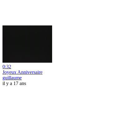
0:32
Joyeux Anniversaire
guillaume
il y a 17 ans