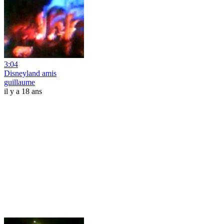
3:04
Disneyland amis
guillaume
il y a 18 ans