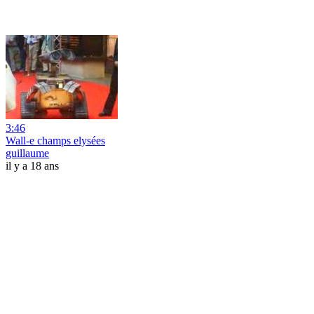
3:46
Wall-e champs elysées
guillaume
il y a 18 ans