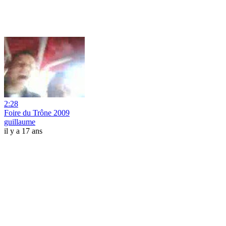
2:28
Foire du Trône 2009
guillaume
il y a 17 ans