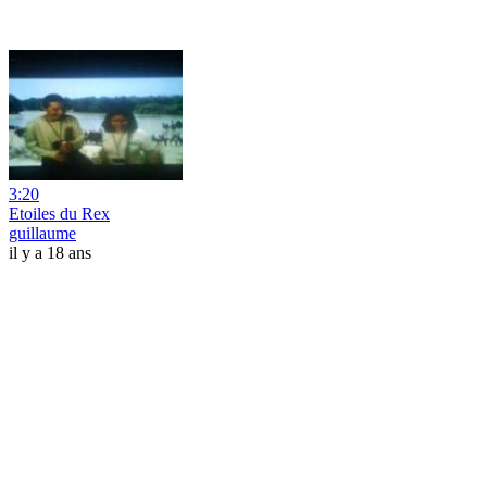
3:20
Etoiles du Rex
guillaume
il y a 18 ans