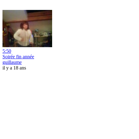
5:50
Soirée fin année
guillaume
il y a 18 ans