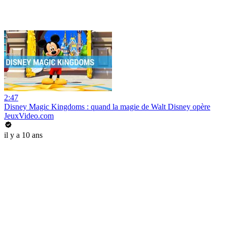
2:47
Disney Magic Kingdoms : quand la magie de Walt Disney opère
JeuxVideo.com
il y a 10 ans