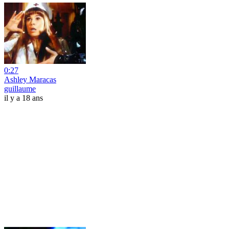
0:27
Ashley Maracas
guillaume
il y a 18 ans