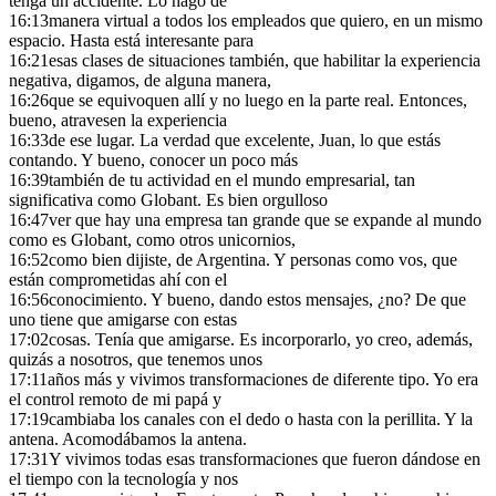
tenga un accidente. Lo hago de
16:13
manera virtual a todos los empleados que quiero, en un mismo
espacio. Hasta está interesante para
16:21
esas clases de situaciones también, que habilitar la experiencia
negativa, digamos, de alguna manera,
16:26
que se equivoquen allí y no luego en la parte real. Entonces,
bueno, atravesen la experiencia
16:33
de ese lugar. La verdad que excelente, Juan, lo que estás
contando. Y bueno, conocer un poco más
16:39
también de tu actividad en el mundo empresarial, tan
significativa como Globant. Es bien orgulloso
16:47
ver que hay una empresa tan grande que se expande al mundo
como es Globant, como otros unicornios,
16:52
como bien dijiste, de Argentina. Y personas como vos, que
están comprometidas ahí con el
16:56
conocimiento. Y bueno, dando estos mensajes, ¿no? De que
uno tiene que amigarse con estas
17:02
cosas. Tenía que amigarse. Es incorporarlo, yo creo, además,
quizás a nosotros, que tenemos unos
17:11
años más y vivimos transformaciones de diferente tipo. Yo era
el control remoto de mi papá y
17:19
cambiaba los canales con el dedo o hasta con la perillita. Y la
antena. Acomodábamos la antena.
17:31
Y vivimos todas esas transformaciones que fueron dándose en
el tiempo con la tecnología y nos