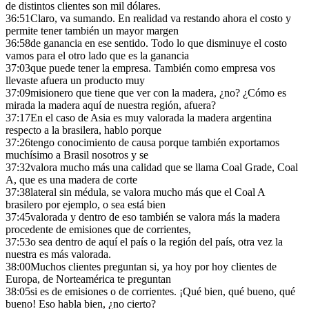
de distintos clientes son mil dólares.
36:51
Claro, va sumando. En realidad va restando ahora el costo y
permite tener también un mayor margen
36:58
de ganancia en ese sentido. Todo lo que disminuye el costo
vamos para el otro lado que es la ganancia
37:03
que puede tener la empresa. También como empresa vos
llevaste afuera un producto muy
37:09
misionero que tiene que ver con la madera, ¿no? ¿Cómo es
mirada la madera aquí de nuestra región, afuera?
37:17
En el caso de Asia es muy valorada la madera argentina
respecto a la brasilera, hablo porque
37:26
tengo conocimiento de causa porque también exportamos
muchísimo a Brasil nosotros y se
37:32
valora mucho más una calidad que se llama Coal Grade, Coal
A, que es una madera de corte
37:38
lateral sin médula, se valora mucho más que el Coal A
brasilero por ejemplo, o sea está bien
37:45
valorada y dentro de eso también se valora más la madera
procedente de emisiones que de corrientes,
37:53
o sea dentro de aquí el país o la región del país, otra vez la
nuestra es más valorada.
38:00
Muchos clientes preguntan si, ya hoy por hoy clientes de
Europa, de Norteamérica te preguntan
38:05
si es de emisiones o de corrientes. ¡Qué bien, qué bueno, qué
bueno! Eso habla bien, ¿no cierto?