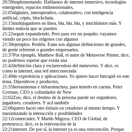
20:59
implementando. Hablamos de internet inmersivo, tecnologías
emergentes, espacios tridimensionales,
21:05
digitales, interoperativo, colaborativo, con inteligencia
artificial, cripto, blockchain,
21:15
multijugadores en línea, bla, bla, bla, y muchísimos más. Y
límites todavía que se pueden
21:22
seguir expandiendo. Pero para ver un poquito, vayamos
viendo un poco los orígenes con algunos
21:30
ejemplos. Perdón. Estas son algunas definiciones de grandes,
de gente referente o grandes empresarios.
21:37
Por ejemplo, Matthew Ball, el autor de Metaverse Primer, dice,
no podemos esperar que exista una
21:42
definición clara y esclarecedora del metaverso. Y dice, es
como la internet, una red interconectada
21:49
de experiencia y aplicaciones. Yo quiero hacer hincapié en este
tema. Dipositivos y productos,
21:55
herramientas e infraestructura, para tenerlo en cuenta. Peter
Gorman, CEO y cofundador de New
22:02
Zoo, dice, el destino de la persona puede ser seguidores,
jugadores, creadores. Y acá también
22:06
quiero hacer otro énfasis en creadores al mismo tiempo. Y
maximizando la interacción y posibilidades
22:12
comerciales. Y Martín Migoya, CEO de Global, de
pertenezco, dice, es la reinvención de la
22:21
internet. De por sí, la internet ya es una reinvención. Porque