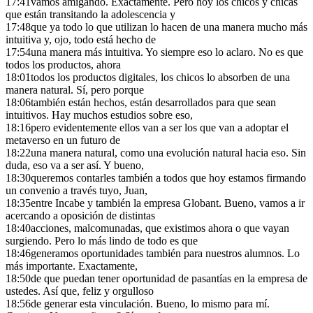
17:41
vamos amigando. Exactamente. Pero hoy los chicos y chicas
que están transitando la adolescencia y
17:48
que ya todo lo que utilizan lo hacen de una manera mucho más
intuitiva y, ojo, todo está hecho de
17:54
una manera más intuitiva. Yo siempre eso lo aclaro. No es que
todos los productos, ahora
18:01
todos los productos digitales, los chicos lo absorben de una
manera natural. Sí, pero porque
18:06
también están hechos, están desarrollados para que sean
intuitivos. Hay muchos estudios sobre eso,
18:16
pero evidentemente ellos van a ser los que van a adoptar el
metaverso en un futuro de
18:22
una manera natural, como una evolución natural hacia eso. Sin
duda, eso va a ser así. Y bueno,
18:30
queremos contarles también a todos que hoy estamos firmando
un convenio a través tuyo, Juan,
18:35
entre Incabe y también la empresa Globant. Bueno, vamos a ir
acercando a oposición de distintas
18:40
acciones, malcomunadas, que existimos ahora o que vayan
surgiendo. Pero lo más lindo de todo es que
18:46
generamos oportunidades también para nuestros alumnos. Lo
más importante. Exactamente,
18:50
de que puedan tener oportunidad de pasantías en la empresa de
ustedes. Así que, feliz y orgulloso
18:56
de generar esta vinculación. Bueno, lo mismo para mí.