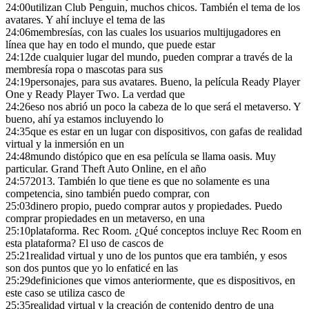
24:00
utilizan Club Penguin, muchos chicos. También el tema de los
avatares. Y ahí incluye el tema de las
24:06
membresías, con las cuales los usuarios multijugadores en
línea que hay en todo el mundo, que puede estar
24:12
de cualquier lugar del mundo, pueden comprar a través de la
membresía ropa o mascotas para sus
24:19
personajes, para sus avatares. Bueno, la película Ready Player
One y Ready Player Two. La verdad que
24:26
eso nos abrió un poco la cabeza de lo que será el metaverso. Y
bueno, ahí ya estamos incluyendo lo
24:35
que es estar en un lugar con dispositivos, con gafas de realidad
virtual y la inmersión en un
24:48
mundo distópico que en esa película se llama oasis. Muy
particular. Grand Theft Auto Online, en el año
24:57
2013. También lo que tiene es que no solamente es una
competencia, sino también puedo comprar, con
25:03
dinero propio, puedo comprar autos y propiedades. Puedo
comprar propiedades en un metaverso, en una
25:10
plataforma. Rec Room. ¿Qué conceptos incluye Rec Room en
esta plataforma? El uso de cascos de
25:21
realidad virtual y uno de los puntos que era también, y esos
son dos puntos que yo lo enfaticé en las
25:29
definiciones que vimos anteriormente, que es dispositivos, en
este caso se utiliza casco de
25:35
realidad virtual y la creación de contenido dentro de una