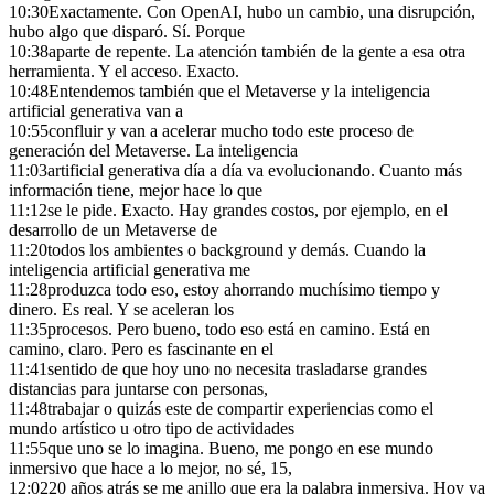
10:30
Exactamente. Con OpenAI, hubo un cambio, una disrupción,
hubo algo que disparó. Sí. Porque
10:38
aparte de repente. La atención también de la gente a esa otra
herramienta. Y el acceso. Exacto.
10:48
Entendemos también que el Metaverse y la inteligencia
artificial generativa van a
10:55
confluir y van a acelerar mucho todo este proceso de
generación del Metaverse. La inteligencia
11:03
artificial generativa día a día va evolucionando. Cuanto más
información tiene, mejor hace lo que
11:12
se le pide. Exacto. Hay grandes costos, por ejemplo, en el
desarrollo de un Metaverse de
11:20
todos los ambientes o background y demás. Cuando la
inteligencia artificial generativa me
11:28
produzca todo eso, estoy ahorrando muchísimo tiempo y
dinero. Es real. Y se aceleran los
11:35
procesos. Pero bueno, todo eso está en camino. Está en
camino, claro. Pero es fascinante en el
11:41
sentido de que hoy uno no necesita trasladarse grandes
distancias para juntarse con personas,
11:48
trabajar o quizás este de compartir experiencias como el
mundo artístico u otro tipo de actividades
11:55
que uno se lo imagina. Bueno, me pongo en ese mundo
inmersivo que hace a lo mejor, no sé, 15,
12:02
20 años atrás se me anillo que era la palabra inmersiva. Hoy ya