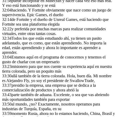
31:58
puede incorporar en Minecraft y hacer cada vez eso más real.
Y eso está funcionando y se está
32:04
haciendo. Y Fortnite obviamente que nace como un juego de
supervivencia. Epic Games, el dueño
32:14
de Fortnite y el dueño de Unreal Games, está haciendo que
Fortnite sea una plataforma elegida
32:22
y preferida por muchas marcas para realizar comunidades
virtuales, entre otras tantas cosas.
32:34
Todos los que están estudiando ahí, ya tienen un pasito
adelantado, que es como, que están aprendiendo. No importa la
edad, están aprendiendo y ahora lo importante es aprender a
aprender.
33:04
Estamos aquí en el programa de conocernos y tenemos el
gusto de charlar con un empresario
33:23
misionero para que nos cuente su experiencia aquí en nuestra
tierra colorada, pero un poquito más
33:30
allá también de la tierra colorada. Hola, buen día. Mi nombre
es Alejandro Fly, yo soy el presidente de SwallowTrade,
33:37
presidio la empresa, una empresa que se dedica a la
comercialización de productos y ahora abrió la
33:43
parte también de aduana. Excelente, o sea que vas abriendo
más oportunidades también para exportar
33:50
al mundo, ¿no? Exactamente, nosotros operamos para
industrias de Turquía, España, en su
33:59
momento Rusia, ahora no lo estamos haciendo, China, Brasil y