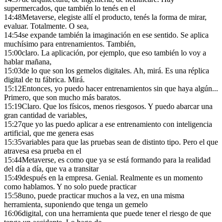
supermercados, que también lo tenés en el
14:48
Metaverse, elegiste allí el producto, tenés la forma de mirar,
evaluar. Totalmente. O sea,
14:54
se expande también la imaginación en ese sentido. Se aplica
muchísimo para entrenamientos. También,
15:00
claro. La aplicación, por ejemplo, que eso también lo voy a
hablar mañana,
15:03
de lo que son los gemelos digitales. Ah, mirá. Es una réplica
digital de tu fábrica. Mirá.
15:12
Entonces, yo puedo hacer entrenamientos sin que haya algún...
Primero, que son mucho más baratos.
15:19
Claro. Que los físicos, menos riesgosos. Y puedo abarcar una
gran cantidad de variables,
15:27
que yo las puedo aplicar a ese entrenamiento con inteligencia
artificial, que me genera esas
15:35
variables para que las pruebas sean de distinto tipo. Pero el que
atravesa esa prueba en el
15:44
Metaverse, es como que ya se está formando para la realidad
del día a día, que va a transitar
15:49
después en la empresa. Genial. Realmente es un momento
como hablamos. Y no solo puede practicar
15:58
uno, puede practicar muchos a la vez, en una misma
herramienta, suponiendo que tenga un gemelo
16:06
digital, con una herramienta que puede tener el riesgo de que