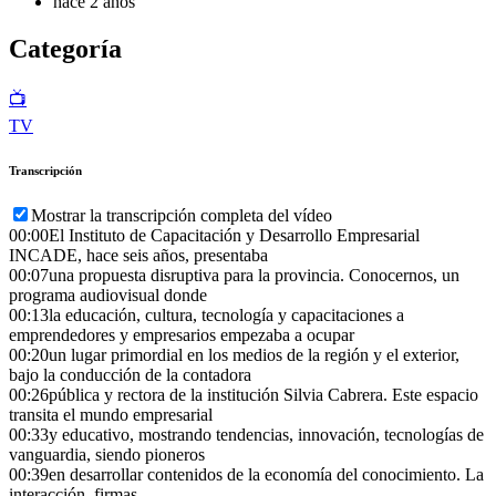
hace 2 años
Categoría
📺
TV
Transcripción
Mostrar la transcripción completa del vídeo
00:00
El Instituto de Capacitación y Desarrollo Empresarial
INCADE, hace seis años, presentaba
00:07
una propuesta disruptiva para la provincia. Conocernos, un
programa audiovisual donde
00:13
la educación, cultura, tecnología y capacitaciones a
emprendedores y empresarios empezaba a ocupar
00:20
un lugar primordial en los medios de la región y el exterior,
bajo la conducción de la contadora
00:26
pública y rectora de la institución Silvia Cabrera. Este espacio
transita el mundo empresarial
00:33
y educativo, mostrando tendencias, innovación, tecnologías de
vanguardia, siendo pioneros
00:39
en desarrollar contenidos de la economía del conocimiento. La
interacción, firmas