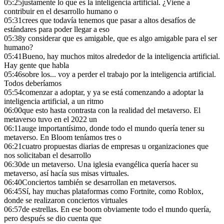
05:25
justamente lo que es la inteligencia artificial. ¿Viene a
contribuir en el desarrollo humano o
05:31
crees que todavía tenemos que pasar a altos desafíos de
estándares para poder llegar a eso
05:38
y considerar que es amigable, que es algo amigable para el ser
humano?
05:41
Bueno, hay muchos mitos alrededor de la inteligencia artificial.
Hay gente que habla
05:46
sobre los... voy a perder el trabajo por la inteligencia artificial.
Todos deberíamos
05:54
comenzar a adoptar, y ya se está comenzando a adoptar la
inteligencia artificial, a un ritmo
06:00
que esto hasta contrasta con la realidad del metaverso. El
metaverso tuvo en el 2022 un
06:11
auge importantísimo, donde todo el mundo quería tener su
metaverso. En Bloom teníamos tres o
06:21
cuatro propuestas diarias de empresas u organizaciones que
nos solicitaban el desarrollo
06:30
de un metaverso. Una iglesia evangélica quería hacer su
metaverso, así hacía sus misas virtuales.
06:40
Conciertos también se desarrollan en metaversos.
06:45
Sí, hay muchas plataformas como Fortnite, como Roblox,
donde se realizaron conciertos virtuales
06:57
de estrellas. En ese boom obviamente todo el mundo quería,
pero después se dio cuenta que