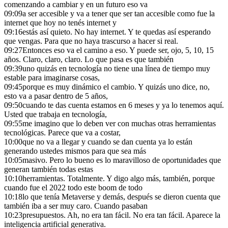
comenzando a cambiar y en un futuro eso va
09:09
a ser accesible y va a tener que ser tan accesible como fue la
internet que hoy no tenés internet y
09:16
estás así quieto. No hay internet. Y te quedas así esperando
que vengas. Para que no haya trascurso a hacer si real.
09:27
Entonces eso va el camino a eso. Y puede ser, ojo, 5, 10, 15
años. Claro, claro, claro. Lo que pasa es que también
09:39
uno quizás en tecnología no tiene una línea de tiempo muy
estable para imaginarse cosas,
09:45
porque es muy dinámico el cambio. Y quizás uno dice, no,
esto va a pasar dentro de 5 años,
09:50
cuando te das cuenta estamos en 6 meses y ya lo tenemos aquí.
Usted que trabaja en tecnología,
09:55
me imagino que lo deben ver con muchas otras herramientas
tecnológicas. Parece que va a costar,
10:00
que no va a llegar y cuando se dan cuenta ya lo están
generando ustedes mismos para que sea más
10:05
masivo. Pero lo bueno es lo maravilloso de oportunidades que
generan también todas estas
10:10
herramientas. Totalmente. Y digo algo más, también, porque
cuando fue el 2022 todo este boom de todo
10:18
lo que tenía Metaverse y demás, después se dieron cuenta que
también iba a ser muy caro. Cuando pasaban
10:23
presupuestos. Ah, no era tan fácil. No era tan fácil. Aparece la
inteligencia artificial generativa.