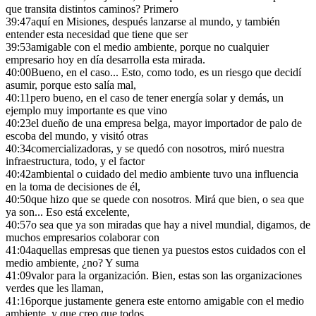
que transita distintos caminos? Primero
39:47
aquí en Misiones, después lanzarse al mundo, y también
entender esta necesidad que tiene que ser
39:53
amigable con el medio ambiente, porque no cualquier
empresario hoy en día desarrolla esta mirada.
40:00
Bueno, en el caso... Esto, como todo, es un riesgo que decidí
asumir, porque esto salía mal,
40:11
pero bueno, en el caso de tener energía solar y demás, un
ejemplo muy importante es que vino
40:23
el dueño de una empresa belga, mayor importador de palo de
escoba del mundo, y visitó otras
40:34
comercializadoras, y se quedó con nosotros, miró nuestra
infraestructura, todo, y el factor
40:42
ambiental o cuidado del medio ambiente tuvo una influencia
en la toma de decisiones de él,
40:50
que hizo que se quede con nosotros. Mirá que bien, o sea que
ya son... Eso está excelente,
40:57
o sea que ya son miradas que hay a nivel mundial, digamos, de
muchos empresarios colaborar con
41:04
aquellas empresas que tienen ya puestos estos cuidados con el
medio ambiente, ¿no? Y suma
41:09
valor para la organización. Bien, estas son las organizaciones
verdes que les llaman,
41:16
porque justamente genera este entorno amigable con el medio
ambiente, y que creo que todos,