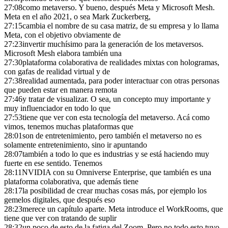
27:08
como metaverso. Y bueno, después Meta y Microsoft Mesh.
Meta en el año 2021, o sea Mark Zuckerberg,
27:15
cambia el nombre de su casa matriz, de su empresa y lo llama
Meta, con el objetivo obviamente de
27:23
invertir muchísimo para la generación de los metaversos.
Microsoft Mesh elabora también una
27:30
plataforma colaborativa de realidades mixtas con hologramas,
con gafas de realidad virtual y de
27:38
realidad aumentada, para poder interactuar con otras personas
que pueden estar en manera remota
27:46
y tratar de visualizar. O sea, un concepto muy importante y
muy influenciador en todo lo que
27:53
tiene que ver con esta tecnología del metaverso. Acá como
vimos, tenemos muchas plataformas que
28:01
son de entretenimiento, pero también el metaverso no es
solamente entretenimiento, sino ir apuntando
28:07
también a todo lo que es industrias y se está haciendo muy
fuerte en ese sentido. Tenemos
28:11
NVIDIA con su Omniverse Enterprise, que también es una
plataforma colaborativa, que además tiene
28:17
la posibilidad de crear muchas cosas más, por ejemplo los
gemelos digitales, que después eso
28:23
merece un capítulo aparte. Meta introduce el WorkRooms, que
tiene que ver con tratando de suplir
28:32
un poco de esto de la fatiga del Zoom. Pero no todo esto tuvo,