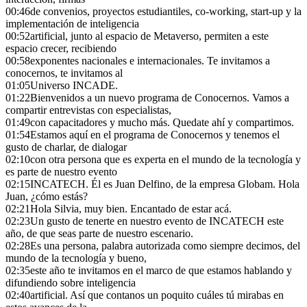
00:46
de convenios, proyectos estudiantiles, co-working, start-up y la
implementación de inteligencia
00:52
artificial, junto al espacio de Metaverso, permiten a este
espacio crecer, recibiendo
00:58
exponentes nacionales e internacionales. Te invitamos a
conocernos, te invitamos al
01:05
Universo INCADE.
01:22
Bienvenidos a un nuevo programa de Conocernos. Vamos a
compartir entrevistas con especialistas,
01:49
con capacitadores y mucho más. Quedate ahí y compartimos.
01:54
Estamos aquí en el programa de Conocernos y tenemos el
gusto de charlar, de dialogar
02:10
con otra persona que es experta en el mundo de la tecnología y
es parte de nuestro evento
02:15
INCATECH. Él es Juan Delfino, de la empresa Globam. Hola
Juan, ¿cómo estás?
02:21
Hola Silvia, muy bien. Encantado de estar acá.
02:23
Un gusto de tenerte en nuestro evento de INCATECH este
año, de que seas parte de nuestro escenario.
02:28
Es una persona, palabra autorizada como siempre decimos, del
mundo de la tecnología y bueno,
02:35
este año te invitamos en el marco de que estamos hablando y
difundiendo sobre inteligencia
02:40
artificial. Así que contanos un poquito cuáles tú mirabas en