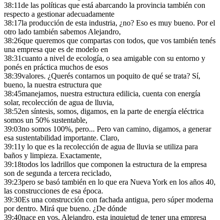
38:11
de las políticas que está abarcando la provincia también con
respecto a gestionar adecuadamente
38:17
la producción de esta industria, ¿no? Eso es muy bueno. Por el
otro lado también sabemos Alejandro,
38:26
que queremos que compartas con todos, que vos también tenés
una empresa que es de modelo en
38:31
cuanto a nivel de ecología, o sea amigable con su entorno y
ponés en práctica muchos de esos
38:39
valores. ¿Querés contarnos un poquito de qué se trata? Sí,
bueno, la nuestra estructura que
38:45
manejamos, nuestra estructura edilicia, cuenta con energía
solar, recolección de agua de lluvia,
38:52
en síntesis, somos, digamos, en la parte de energía eléctrica
somos un 50% sustentable,
39:03
no somos 100%, pero... Pero van camino, digamos, a generar
esa sustentabilidad importante. Claro,
39:11
y lo que es la recolección de agua de lluvia se utiliza para
baños y limpieza. Exactamente,
39:18
todos los ladrillos que componen la estructura de la empresa
son de segunda a tercera reciclado,
39:23
pero se basó también en lo que era Nueva York en los años 40,
las construcciones de esa época.
39:30
Es una construcción con fachada antigua, pero súper moderna
por dentro. Mirá que bueno. ¿De dónde
39:40
nace en vos, Alejandro, esta inquietud de tener una empresa