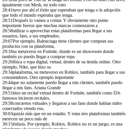
igualmente con Mesh, no todo esto
28:41
tuvo por ahí el éxito que esperaban que tenga o la adopción
que todo el mundo esperaba que tenga.
28:51
Después lo vamos a contar. Y obviamente otro punto
importante fueron que muchas marcas comenzaron a
28:58
utilizar o aprovechar estas plataformas para llegar a sus
usuarios, fans, a sus empleados.
29:07
Por ejemplo, Balenciaga tiene clientes que compran sus
productos con su plataforma,
29:18
su metaverso en Fortnite, donde es un showroom donde
también yo puedo llegar a comprar ropa
29:26
física o ropa digital, virtual, dentro de su tienda online. Otro
ejemplo, Nike, que hizo su
29:34
plataforma, su metaverso en Roblox, también para llegar a sus
consumidores. Otro ejemplo importante
29:44
que no solamente puedo llegar a mis clientes, también puedo
llegar a mis fans. Ariana Grande
29:51
hizo un recital virtual dentro de Fortnite, también como DJs
famosos hicieron recitales,
29:58
conciertos virtuales y llegaron a sus fans donde habían miles
conectados viendo eso,
30:03
quizás más que en un estadio. Y estas tres plataformas también
merecen un poco más de
30:15
énfasis. Por ejemplo, Roblox. Roblox no es un juego, es una