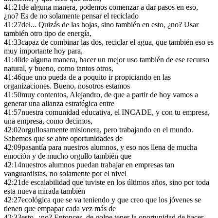
41:21
de alguna manera, podemos comenzar a dar pasos en eso,
¿no? Es de no solamente pensar el reciclado
41:27
del... Quizás de las hojas, sino también en esto, ¿no? Usar
también otro tipo de energía,
41:33
capaz de combinar las dos, reciclar el agua, que también eso es
muy importante hoy para,
41:40
de alguna manera, hacer un mejor uso también de ese recurso
natural, y bueno, como tantos otros,
41:46
que uno pueda de a poquito ir propiciando en las
organizaciones. Bueno, nosotros estamos
41:50
muy contentos, Alejandro, de que a partir de hoy vamos a
generar una alianza estratégica entre
41:57
nuestra comunidad educativa, el INCADE, y con tu empresa,
una empresa, como decimos,
42:02
orgullosamente misionera, pero trabajando en el mundo.
Sabemos que se abre oportunidades de
42:09
pasantía para nuestros alumnos, y eso nos llena de mucha
emoción y de mucho orgullo también que
42:14
nuestros alumnos puedan trabajar en empresas tan
vanguardistas, no solamente por el nivel
42:21
de escalabilidad que tuviste en los últimos años, sino por toda
esta nueva mirada también
42:27
ecológica que se va teniendo y que creo que los jóvenes se
tienen que empapar cada vez más de
42:33
esto, ¿no? Entonces, de golpe tener la oportunidad de hacer