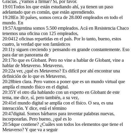
Gracias. ¿Vamos a firmar? Sí, por favor.
19:01
Todos los que están estudiando ahí, ya tienen un paso
adelantado que es común, que están aprendiendo.
19:28
En 30 países, somos cerca de 28.000 empleados en todo el
mundo. En
19:57
Argentina somos 5.500 empleados. Acá en Resistencia Chaco
tenemos una oficina con 125 empleados,
20:04
12 oficinas repartidas en el país. Por lo tanto, bueno, estos
cuatro, la verdad que son fantásticos
20:11
y siguen creciendo y pensando en grande constantemente. Eso
para dar un panorama de
20:17
lo que es Globant. Pero no vine a hablar de Globant, vine a
hablar de Metaverso. Metaverso,
20:22
a ver, ¿qué es Metaverso? Es difícil por ahí encontrar una
definición de lo que es Metaverso,
20:28
bien clara. Pero vamos a poner que es un mundo virtual que
amplía el mundo físico en el digital.
20:35
Y el otro día hablando con un experto en Globant de este
tema, me dice, sí, pero también, a su vez,
20:41
el mundo digital se amplía con el físico. O sea, es una
interacción. Y dice, está el término
20:47
digital. Somos bárbaros para inventar palabras nuevas,
incorporarlas. Pero bueno, ¿qué es lo
20:54
que contiene? ¿Cuáles son todos los elementos que tiene el
Metaverso? Y que va a seguir