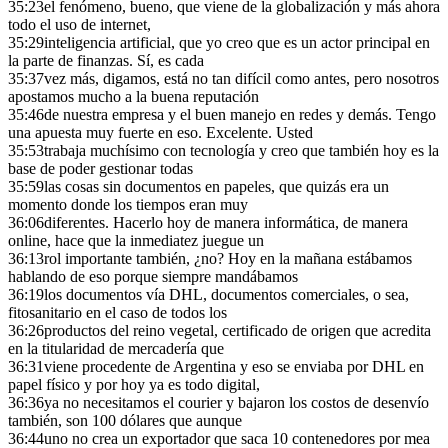
35:23
el fenómeno, bueno, que viene de la globalización y más ahora
todo el uso de internet,
35:29
inteligencia artificial, que yo creo que es un actor principal en
la parte de finanzas. Sí, es cada
35:37
vez más, digamos, está no tan difícil como antes, pero nosotros
apostamos mucho a la buena reputación
35:46
de nuestra empresa y el buen manejo en redes y demás. Tengo
una apuesta muy fuerte en eso. Excelente. Usted
35:53
trabaja muchísimo con tecnología y creo que también hoy es la
base de poder gestionar todas
35:59
las cosas sin documentos en papeles, que quizás era un
momento donde los tiempos eran muy
36:06
diferentes. Hacerlo hoy de manera informática, de manera
online, hace que la inmediatez juegue un
36:13
rol importante también, ¿no? Hoy en la mañana estábamos
hablando de eso porque siempre mandábamos
36:19
los documentos vía DHL, documentos comerciales, o sea,
fitosanitario en el caso de todos los
36:26
productos del reino vegetal, certificado de origen que acredita
en la titularidad de mercadería que
36:31
viene procedente de Argentina y eso se enviaba por DHL en
papel físico y por hoy ya es todo digital,
36:36
ya no necesitamos el courier y bajaron los costos de desenvío
también, son 100 dólares que aunque
36:44
uno no crea un exportador que saca 10 contenedores por mea