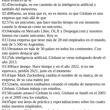
estos avances de la
02:45
tecnología, en ese caminito de la inteligencia artificial y
también del metaverso.
02:49
Bueno, un tema que es, no es menor, es que Globam es una
empresa que más allá de que
02:57
es un unicornio, que hace mucho tiempo en ese momento
cuando lo destacan como un unicornio,
03:04
estaba en Mercado Libre, OLX y Despegar.com y nosotros
fuimos ese cuarto unicornio. Hoy es
03:11
una empresa que tiene más de 28 mil empleados en el mundo,
más de 5.500 en Argentina,
03:19
estamos en más de 30 países en todos los continentes. Con
esto quiero destacar que
03:25
de inteligencia artificial, Globam se viene trabajando desde el
año 2013.
03:30
Hace tiempo. Hace tiempo y en el año 2022, si no me
equivoco, perdón 2021, justo en el momento
03:43
que Mark Zuckerberg cambia el nombre de su marca, de su
empresa, de su casa matriz por
03:52
meta, nosotros estábamos creando el estudio de metaverso en
Globam. Globam trabaja con estudios,
03:58
cuando arrancó Globam lo creó, Globam se fundó en el 2003
y en el 2009 crea los estudios,
04:05
que son áreas de práctica y especializaciones sobre los cuales
todos nuestros empleados,