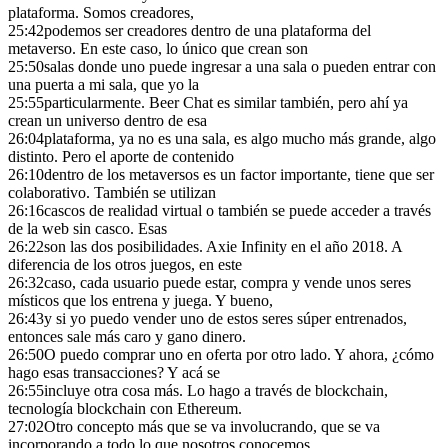
plataforma. Somos creadores,
25:42
podemos ser creadores dentro de una plataforma del
metaverso. En este caso, lo único que crean son
25:50
salas donde uno puede ingresar a una sala o pueden entrar con
una puerta a mi sala, que yo la
25:55
particularmente. Beer Chat es similar también, pero ahí ya
crean un universo dentro de esa
26:04
plataforma, ya no es una sala, es algo mucho más grande, algo
distinto. Pero el aporte de contenido
26:10
dentro de los metaversos es un factor importante, tiene que ser
colaborativo. También se utilizan
26:16
cascos de realidad virtual o también se puede acceder a través
de la web sin casco. Esas
26:22
son las dos posibilidades. Axie Infinity en el año 2018. A
diferencia de los otros juegos, en este
26:32
caso, cada usuario puede estar, compra y vende unos seres
místicos que los entrena y juega. Y bueno,
26:43
y si yo puedo vender uno de estos seres súper entrenados,
entonces sale más caro y gano dinero.
26:50
O puedo comprar uno en oferta por otro lado. Y ahora, ¿cómo
hago esas transacciones? Y acá se
26:55
incluye otra cosa más. Lo hago a través de blockchain,
tecnología blockchain con Ethereum.
27:02
Otro concepto más que se va involucrando, que se va
incorporando a todo lo que nosotros conocemos