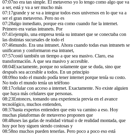
07:07
no era tan simple. El metaverso yo lo tengo como algo que va
a ser, está y va a ser mucho más
07:17
grande y se va a integrar todos esos universos en lo que va a
ser el gran metaverso. Pero no es
07:28
algo inmediato, porque era como cuando fue la internet.
Primero era varias intranets. Por
07:41
ejemplo, una empresa tenía su intranet que se conectaba con
las distintas sucursales de todo el
07:46
mundo. Era una intranet. Ahora cuando todas esas intranets se
unificaron y conformaron esa intranet,
07:57
costó también un tiempo a que sea masivo. Claro, esa
transformación. A que sea masivo y accesible.
08:04
Exactamente, porque no solamente que se duda, sino que
después sea accesible a todos. En un principio
08:09
no todo el mundo podía tener internet porque tenía su costo.
No todo el mundo tenía un teléfono
08:17
celular con acceso a internet. Exactamente. No existe alguien
que haya más celulares que personas.
08:23
Entonces, tomando una experiencia previa en el avance
tecnológico, muchos entienden,
08:37
hasta expertos entienden que esto va camino a eso. Hoy
muchas plataformas de metaverso proponen que
08:48
uses las gafas de realidad virtual o de realidad montada, que
hoy por hoy siguen siendo costosas y
08:58
no muchos pueden tenerlas. Pero poco a poco eso está