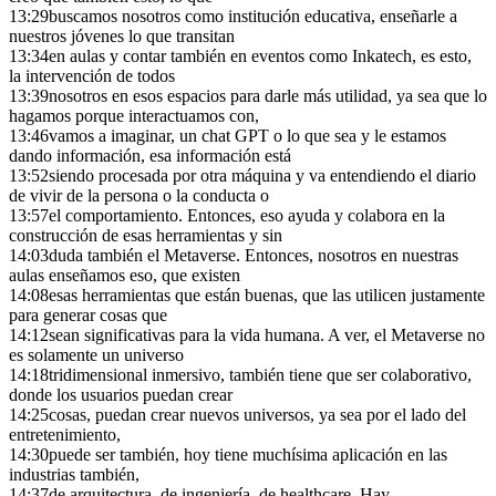
13:29
buscamos nosotros como institución educativa, enseñarle a
nuestros jóvenes lo que transitan
13:34
en aulas y contar también en eventos como Inkatech, es esto,
la intervención de todos
13:39
nosotros en esos espacios para darle más utilidad, ya sea que lo
hagamos porque interactuamos con,
13:46
vamos a imaginar, un chat GPT o lo que sea y le estamos
dando información, esa información está
13:52
siendo procesada por otra máquina y va entendiendo el diario
de vivir de la persona o la conducta o
13:57
el comportamiento. Entonces, eso ayuda y colabora en la
construcción de esas herramientas y sin
14:03
duda también el Metaverse. Entonces, nosotros en nuestras
aulas enseñamos eso, que existen
14:08
esas herramientas que están buenas, que las utilicen justamente
para generar cosas que
14:12
sean significativas para la vida humana. A ver, el Metaverse no
es solamente un universo
14:18
tridimensional inmersivo, también tiene que ser colaborativo,
donde los usuarios puedan crear
14:25
cosas, puedan crear nuevos universos, ya sea por el lado del
entretenimiento,
14:30
puede ser también, hoy tiene muchísima aplicación en las
industrias también,
14:37
de arquitectura, de ingeniería, de healthcare. Hay