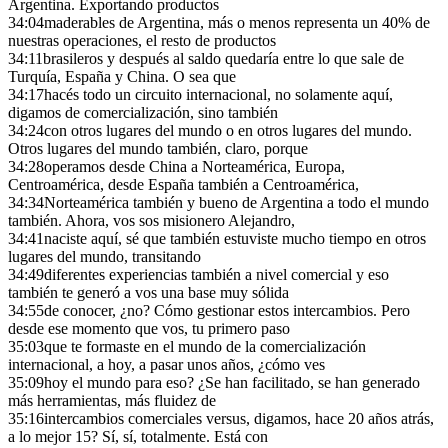
Argentina. Exportando productos
34:04
maderables de Argentina, más o menos representa un 40% de
nuestras operaciones, el resto de productos
34:11
brasileros y después al saldo quedaría entre lo que sale de
Turquía, España y China. O sea que
34:17
hacés todo un circuito internacional, no solamente aquí,
digamos de comercialización, sino también
34:24
con otros lugares del mundo o en otros lugares del mundo.
Otros lugares del mundo también, claro, porque
34:28
operamos desde China a Norteamérica, Europa,
Centroamérica, desde España también a Centroamérica,
34:34
Norteamérica también y bueno de Argentina a todo el mundo
también. Ahora, vos sos misionero Alejandro,
34:41
naciste aquí, sé que también estuviste mucho tiempo en otros
lugares del mundo, transitando
34:49
diferentes experiencias también a nivel comercial y eso
también te generó a vos una base muy sólida
34:55
de conocer, ¿no? Cómo gestionar estos intercambios. Pero
desde ese momento que vos, tu primero paso
35:03
que te formaste en el mundo de la comercialización
internacional, a hoy, a pasar unos años, ¿cómo ves
35:09
hoy el mundo para eso? ¿Se han facilitado, se han generado
más herramientas, más fluidez de
35:16
intercambios comerciales versus, digamos, hace 20 años atrás,
a lo mejor 15? Sí, sí, totalmente. Está con