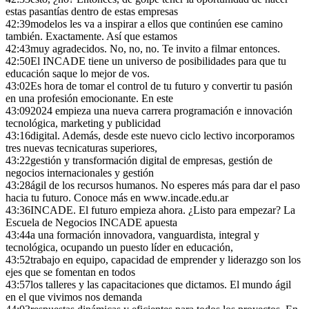
estas pasantías dentro de estas empresas
42:39
modelos les va a inspirar a ellos que continúen ese camino
también. Exactamente. Así que estamos
42:43
muy agradecidos. No, no, no. Te invito a filmar entonces.
42:50
El INCADE tiene un universo de posibilidades para que tu
educación saque lo mejor de vos.
43:02
Es hora de tomar el control de tu futuro y convertir tu pasión
en una profesión emocionante. En este
43:09
2024 empieza una nueva carrera programación e innovación
tecnológica, marketing y publicidad
43:16
digital. Además, desde este nuevo ciclo lectivo incorporamos
tres nuevas tecnicaturas superiores,
43:22
gestión y transformación digital de empresas, gestión de
negocios internacionales y gestión
43:28
ágil de los recursos humanos. No esperes más para dar el paso
hacia tu futuro. Conoce más en www.incade.edu.ar
43:36
INCADE. El futuro empieza ahora. ¿Listo para empezar? La
Escuela de Negocios INCADE apuesta
43:44
a una formación innovadora, vanguardista, integral y
tecnológica, ocupando un puesto líder en educación,
43:52
trabajo en equipo, capacidad de emprender y liderazgo son los
ejes que se fomentan en todos
43:57
los talleres y las capacitaciones que dictamos. El mundo ágil
en el que vivimos nos demanda