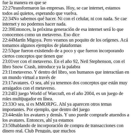
fue la manera en que se
22:27
transformaron las empresas. Hoy, se cae internet, estamos
todos así quietos, esperando que vuelva.
22:34
No sabemos qué hacer. Ni con el celular, ni con nada. Se cae
internet y no podemos hacer nada.
22:39
Entonces, la próxima generación de esa internet será lo que
conocemos como un metaverso. Eso dice
22:44
Martín Migoya. Pero veamos un poquito de los orígenes. Acá
tomamos algunos ejemplos de plataformas
22:53
que fueron existiendo de a poco y que fueron incorporando
ciertos conceptos que tienen que
23:01
ver con el metaverso. En el año 92, Neil Stephenson, con el
libro Snow Crash, introduce ya la palabra
23:11
metaverso. Y dentro del libro, son humanos que interactúan en
un mundo virtual a través de
23:17
avatares. O sea, ahí ya tenemos dos conceptos que están muy
arraigados con el metaverso.
23:24
El juego World of Warcraft, en el año 2004, es un juego de
roles multijugador en línea.
23:33
O sea, si es MMORPG. Ahí ya aparecen otros temas
importantes. Por ejemplo, que dentro del juego
23:44
están los avatares y demás. Y uno puede comprarle atuendos a
los avatares. Entonces, ahí ya estamos
23:50
hablando de incorporación de compra de transacciones con
dinero real. Club Penguin, que muchos