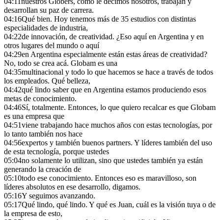
04:11
nuestros Globers, como le decimos nosotros, trabajan y
desarrollan su paz de carrera.
04:16
Qué bien. Hoy tenemos más de 35 estudios con distintas
especialidades de industria,
04:22
de innovación, de creatividad. ¿Eso aquí en Argentina y en
otros lugares del mundo o aquí
04:29
en Argentina especialmente están estas áreas de creatividad?
No, todo se crea acá. Globam es una
04:35
multinacional y todo lo que hacemos se hace a través de todos
los empleados. Qué belleza,
04:42
qué lindo saber que en Argentina estamos produciendo esos
metas de conocimiento.
04:46
Sí, totalmente. Entonces, lo que quiero recalcar es que Globam
es una empresa que
04:51
viene trabajando hace muchos años con estas tecnologías, por
lo tanto también nos hace
04:56
expertos y también buenos partners. Y líderes también del uso
de esta tecnología, porque ustedes
05:04
no solamente lo utilizan, sino que ustedes también ya están
generando la creación de
05:10
todo ese conocimiento. Entonces eso es maravilloso, son
líderes absolutos en ese desarrollo, digamos.
05:16
Y seguimos avanzando.
05:17
Qué lindo, qué lindo. Y qué es Juan, cuál es la visión tuya o de
la empresa de esto,