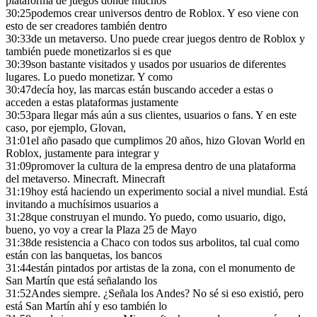
plataforma de juegos donde muchos
30:25
podemos crear universos dentro de Roblox. Y eso viene con
esto de ser creadores también dentro
30:33
de un metaverso. Uno puede crear juegos dentro de Roblox y
también puede monetizarlos si es que
30:39
son bastante visitados y usados por usuarios de diferentes
lugares. Lo puedo monetizar. Y como
30:47
decía hoy, las marcas están buscando acceder a estas o
acceden a estas plataformas justamente
30:53
para llegar más aún a sus clientes, usuarios o fans. Y en este
caso, por ejemplo, Glovan,
31:01
el año pasado que cumplimos 20 años, hizo Glovan World en
Roblox, justamente para integrar y
31:09
promover la cultura de la empresa dentro de una plataforma
del metaverso. Minecraft. Minecraft
31:19
hoy está haciendo un experimento social a nivel mundial. Está
invitando a muchísimos usuarios a
31:28
que construyan el mundo. Yo puedo, como usuario, digo,
bueno, yo voy a crear la Plaza 25 de Mayo
31:38
de resistencia a Chaco con todos sus arbolitos, tal cual como
están con las banquetas, los bancos
31:44
están pintados por artistas de la zona, con el monumento de
San Martín que está señalando los
31:52
Andes siempre. ¿Señala los Andes? No sé si eso existió, pero
está San Martín ahí y eso también lo