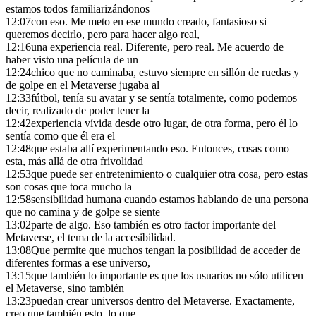
estamos todos familiarizándonos
12:07
con eso. Me meto en ese mundo creado, fantasioso si
queremos decirlo, pero para hacer algo real,
12:16
una experiencia real. Diferente, pero real. Me acuerdo de
haber visto una película de un
12:24
chico que no caminaba, estuvo siempre en sillón de ruedas y
de golpe en el Metaverse jugaba al
12:33
fútbol, tenía su avatar y se sentía totalmente, como podemos
decir, realizado de poder tener la
12:42
experiencia vívida desde otro lugar, de otra forma, pero él lo
sentía como que él era el
12:48
que estaba allí experimentando eso. Entonces, cosas como
esta, más allá de otra frivolidad
12:53
que puede ser entretenimiento o cualquier otra cosa, pero estas
son cosas que toca mucho la
12:58
sensibilidad humana cuando estamos hablando de una persona
que no camina y de golpe se siente
13:02
parte de algo. Eso también es otro factor importante del
Metaverse, el tema de la accesibilidad.
13:08
Que permite que muchos tengan la posibilidad de acceder de
diferentes formas a ese universo,
13:15
que también lo importante es que los usuarios no sólo utilicen
el Metaverse, sino también
13:23
puedan crear universos dentro del Metaverse. Exactamente,
creo que también esto, lo que