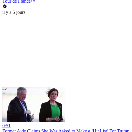
Tour de France™
il y a 5 jours
0:51
Former Aide Claims She Was Asked to Make a ‘Hit List’ For Trump