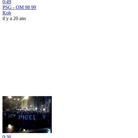
0:49
PSG - OM 98 99
Kob
il y a 20 ans
0:36