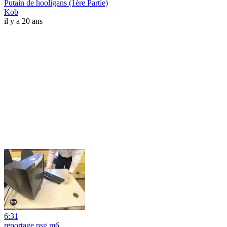
Putain de hooligans (1ère Partie)
Kob
il y a 20 ans
6:31
reportage psg m6