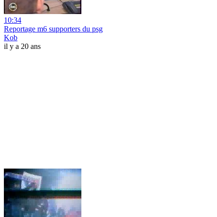
10:34
Reportage m6 supporters du psg
Kob
il y a 20 ans