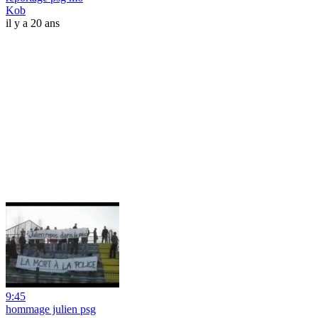
Kob
il y a 20 ans
9:45
hommage julien psg