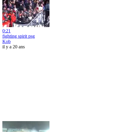
0:21
fighting spirit psg
Kob
il y a 20 ans