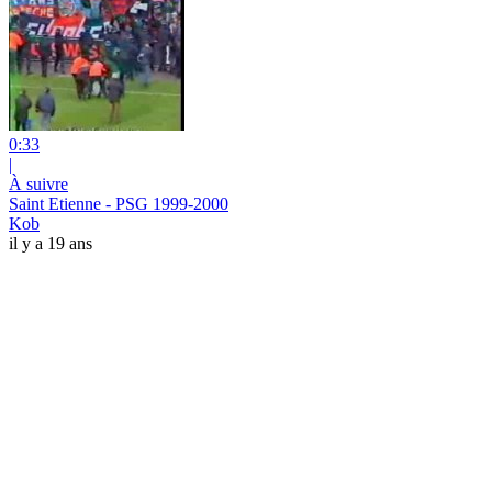
0:33
|
À suivre
Saint Etienne - PSG 1999-2000
Kob
il y a 19 ans