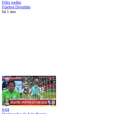
Félix joelho
Futebol Divertido
há 1 ano
6:04