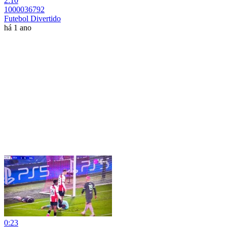
2:10
1000036792
Futebol Divertido
há 1 ano
0:23