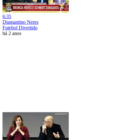
6:35
Diamantino Neres
Futebol Divertido
há 2 anos