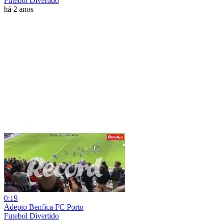
Futebol Divertido
há 2 anos
0:19
Adepto Benfica FC Porto
Futebol Divertido