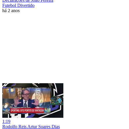
Declarações de João Pereira
Futebol Divertido
há 2 anos
1:19
Rodolfo Reis Artur Soares Dias